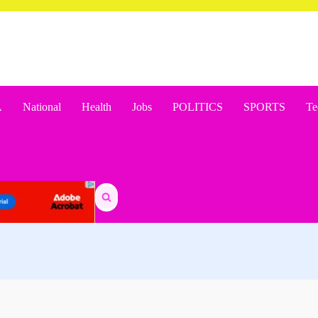
A
National
Health
Jobs
POLITICS
SPORTS
Te
Search
for: