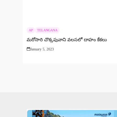
AP
TELANGANA
మరోసారి చొక్కపువాని వలసలో దాహం కేకలు
January 5, 2023