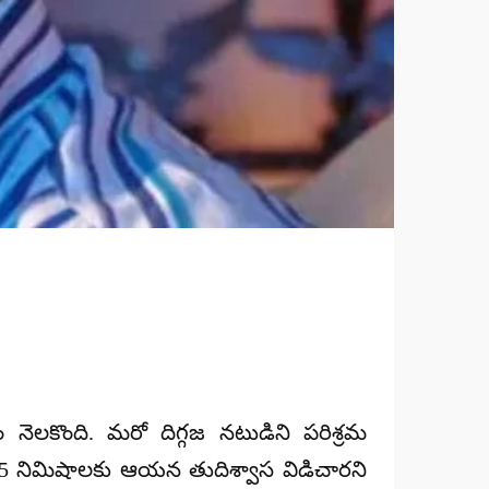
నెలకొంది. మరో దిగ్గజ నటుడిని పరిశ్రమ
:45 నిమిషాలకు ఆయన తుదిశ్వాస విడిచారని