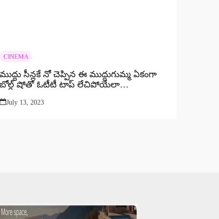
CINEMA
ముద్దు సీన్లకే నో చెప్పిన ఈ ముద్దుగుమ్మ ఏకంగా
బోల్డ్ షోతో ఓటీటీ టాప్ లేచిపోయేలా…
July 13, 2023