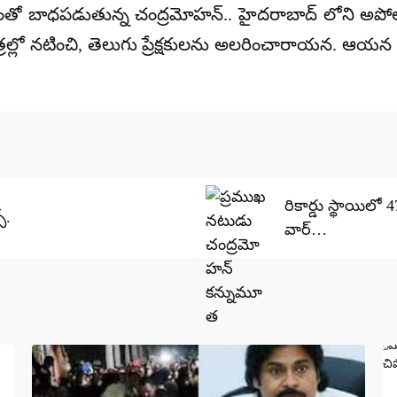
యంతో బాధపడుతున్న చంద్రమోహన్.. హైదరాబాద్ లోని అపోల
ాత్రల్లో నటించి, తెలుగు ప్రేక్షకులను అలరించారాయన. 
రికార్డు స్థాయిలో
్.
వార్…