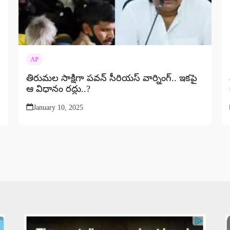
AP
తిరుమల సాక్షిగా పవన్ సీరియస్ వార్నింగ్.. ఇకపై
ఆ విధానం రద్దు..?
January 10, 2025