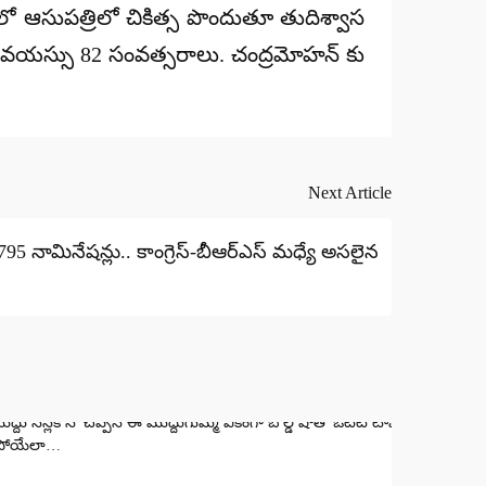
ో ఆసుపత్రిలో చికిత్స పొందుతూ తుదిశ్వాస
ఆయన వయస్సు 82 సంవత్సరాలు. చంద్రమోహన్ కు
Next Article
 4795 నామినేషన్లు.. కాంగ్రెస్-బీఆర్ఎస్ మధ్యే అసలైన