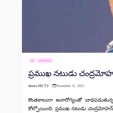
AP
CINEMA
ప్రముఖ నటుడు చంద్రమోహ
4news HD TV
November 11, 2023
Posted
by
కొంతకాలంగా అనారోగ్యంతో బాధపడుతున్న 
కోల్పోయింది. ప్రముఖ నటుడు చంద్రమోహన్