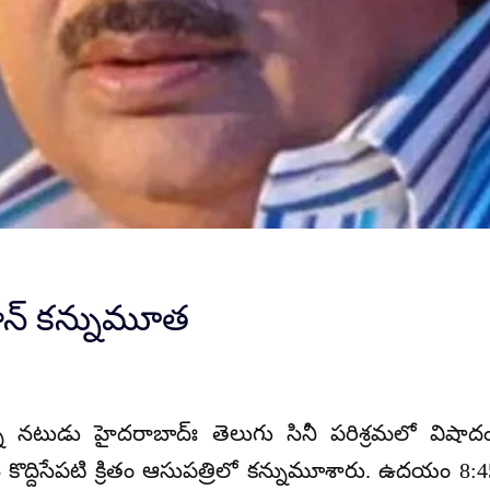
న్ కన్నుమూత
నటుడు హైదరాబాద్‌ః తెలుగు సినీ పరిశ్రమలో విషాదం 
 కొద్దిసేపటి క్రితం ఆసుపత్రిలో కన్నుమూశారు. ఉదయం 8