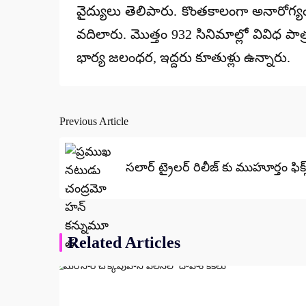
వైద్యులు తెలిపారు. కొంతకాలంగా అనారోగ్
వదిలారు. మొత్తం 932 సినిమాల్లో వివిధ ప
భార్య జలంధర, ఇద్దరు కూతుళ్లు ఉన్నారు.
Previous Article
Post
navigation
సలార్ ట్రైలర్ రిలీజ్ కు ముహూర్తం ఫిక్స
Related Articles