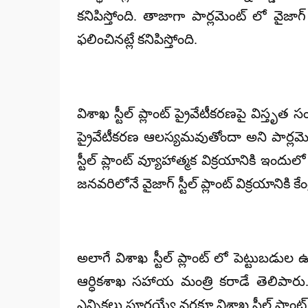
కనిపిస్తోంది. తాజాగా పార్లమెంట్ లో వైజాగ
ఫలించినట్లే కనిపిస్తోంది.
విశాఖ స్టీల్ ప్లాంట్ ప్రైవేటీకరణపై విస్తృత
ప్రైవేటీకరణ ఆలస్యమవుతోందా అని పార్లమె
స్టీల్ ప్లాంట్ వ్యూహాత్మక విక్రయానికి ఇంద
జనవరిలోనే వైజాగ్ స్టీల్ ప్లాంట్ విక్రయానికి క
అలాగే విశాఖ స్టీల్ ప్లాంట్ లో పెట్టుబడుల
ఆర్ధికశాఖ సహాయ మంత్రి కరాడే తెలిపారు.
ఎన్నికలు పూర్తయ్యే వరకూ విశాఖ స్టీల్ ప్లాంట