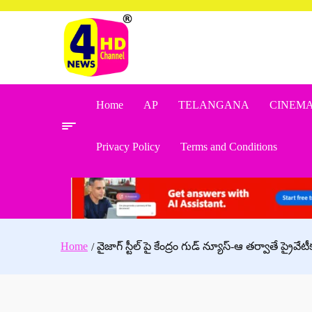
Skip
to
content
Home
AP
TELANGANA
CINEM
Privacy Policy
Terms and Conditions
Home
వైజాగ్ స్టీల్ పై కేంద్రం గుడ్ న్యూస్-ఆ తర్వాతే ప్రైవేట