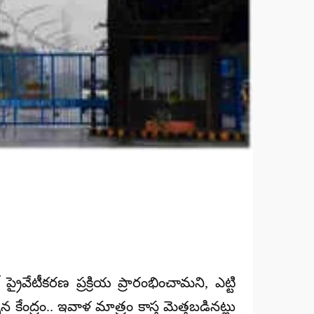
 ప్రైవేటీకరణ ప్రక్రియ ప్రారంభించామని, ఎట్టి
న కేంద్రం.. ఇవాళ మాత్రం కాస్త మెత్తబడినట్లు