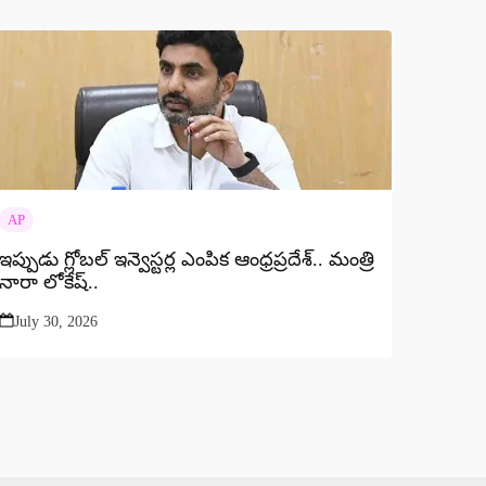
AP
ఇప్పుడు గ్లోబల్ ఇన్వెస్టర్ల ఎంపిక ఆంధ్రప్రదేశ్.. మంత్రి
నారా లోకేష్..
July 30, 2026