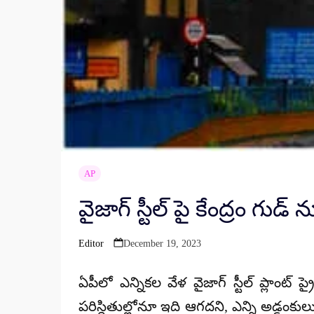
AP
వైజాగ్ స్టీల్ పై కేంద్రం గుడ
Editor
December 19, 2023
Posted
by
ఏపీలో ఎన్నికల వేళ వైజాగ్ స్టీల్ ప్లాంట్ ప్
పరిస్ధితుల్లోనూ ఇది ఆగదని, ఎన్ని అడ్డంకులు