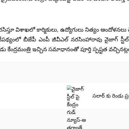
నిరసిస్తూ విశాఖలో కార్మికులు, ఉద్యోగులు నిత్యం ఆందోళనలు చే
ేపథ్యంలో బీజేపీ ఎంపీ జీవీఎల్ నరసింహారావు వైజాగ్ స్టీల్
డు కేంద్రమంత్రి ఇచ్చిన సమాధానంతో పూర్తి స్పష్టత వచ్చినట్
సలార్ కు రెండు ప్