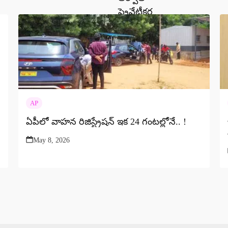
AP
ఏపీలో వాహన రిజిస్ట్రేషన్ ఇక 24 గంటల్లోనే.. !
May 8, 2026