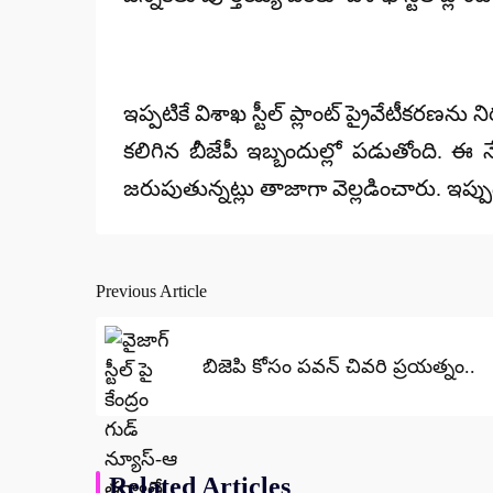
ఇప్పటికే విశాఖ స్టీల్ ప్లాంట్ ప్రైవేటీకరణను 
కలిగిన బీజేపీ ఇబ్బందుల్లో పడుతోంది. ఈ న
జరుపుతున్నట్లు తాజాగా వెల్లడించారు. ఇప్పు
Previous Article
Post
navigation
బిజెపి కోసం పవన్ చివరి ప్రయత్నం..
Related Articles