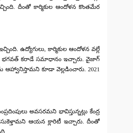
 ఇచ్చింది. దీంతో కార్మికుల ఆందోళన కొంతమేర
ఇచ్చింది. ఉద్యోగులు, కార్మికుల ఆందోళన వల్లే
రి భగవత్ కరాడే సమాధానం ఇచ్చారు. వైజాగ్
లను ఆహ్వానిస్తామని కూడా వెల్లడించారు. 2021
ప్రదింపులు అవసరమని భావిస్తున్నట్లు కేంద్ర
ుకెళ్తామని ఆయన క్లారిటీ ఇచ్చారు. దీంతో
ది.