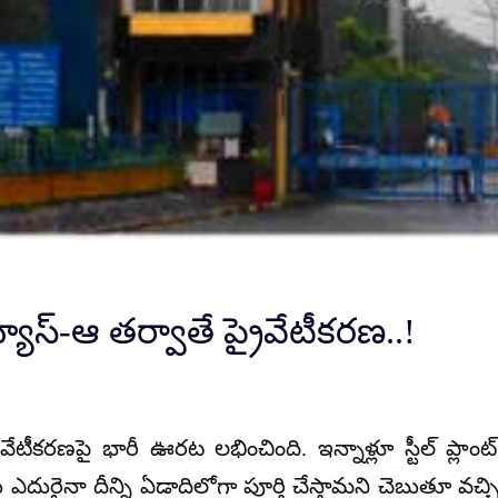
్ న్యూస్-ఆ తర్వాతే ప్రైవేటీకరణ..!
రైవేటీకరణపై భారీ ఊరట లభించింది. ఇన్నాళ్లూ స్టీల్ ప్లాంట్
 ఎదురైనా దీన్ని ఏడాదిలోగా పూర్తి చేస్తామని చెబుతూ వచ్చి