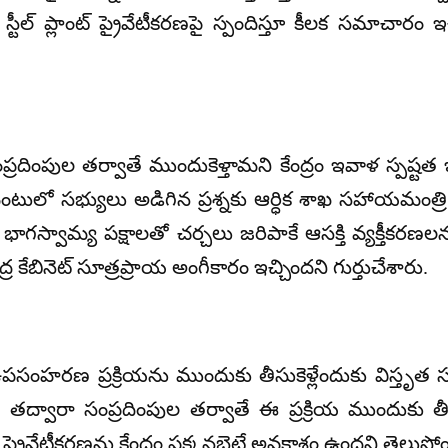
్ స్టీల్ ప్లాంట్ ప్రైవేటీకరణపై స్పందిస్తూ కీలక సమాచారం
 సంప్రదింపుల తర్వాతే ముందుకెళ్తామని కేంద్రం ఇవాళ స్పష్టత 
ంటులో సభ్యులు అడిగిన ప్రశ్నకు ఆర్ధిక శాఖ సహాయమంత్
ులో భాగస్వామ్య పక్షాలతో చర్చలు జరిపాకే ఆసక్తి వ్యక్తీకరణ
ేంద్ర కేబినెట్ సూత్రప్రాయ అంగీకారం ఇచ్చిందని గుర్తుచేశారు.
 ఉపసంహరణ ప్రక్రియను ముందుకు తీసుకెళ్లేందుకు విస్తృత సం
 తద్వారా సంప్రదింపుల తర్వాతే ఈ ప్రక్రియ ముందుకు తీస
్ ప్రైవేటీకరణను కేంద్రం పక్కనబెట్టే అవకాశం ఉందని తెలుస్తోం