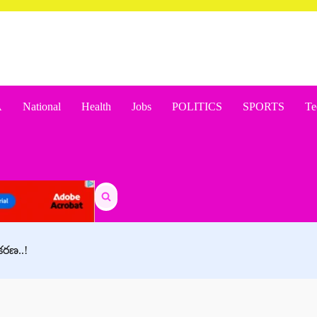
A
National
Health
Jobs
POLITICS
SPORTS
Te
Search
for:
ీకరణ..!