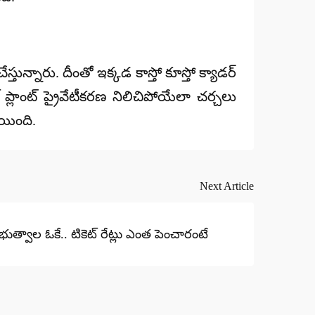
స్తున్నారు. దీంతో ఇక్కడ కాస్తో కూస్తో క్యాడర్
 ప్లాంట్ ప్రైవేటీకరణ నిలిచిపోయేలా చర్చలు
లయింది.
Next Article
రభుత్వాల ఓకే.. టికెట్ రేట్లు ఎంత పెంచారంటే