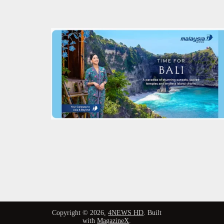
Copyright © 2026,
4NEWS HD
. Built
with
MagazineX
.