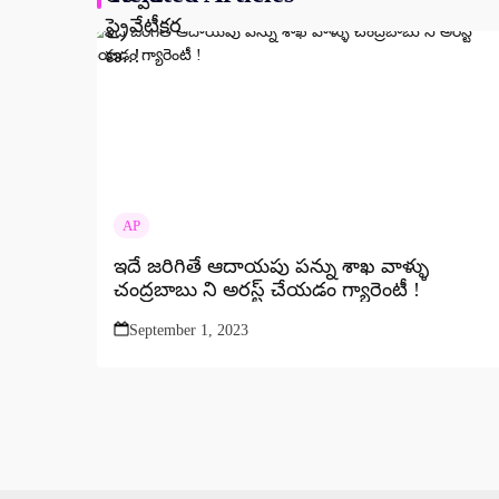
AP
ఇదే జరిగితే ఆదాయపు పన్ను శాఖ వాళ్ళు
చంద్రబాబు ని అరస్ట్ చేయడం గ్యారెంటీ !
September 1, 2023