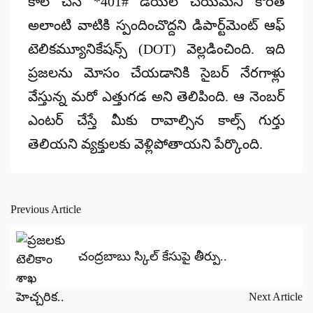
కాల్ చేసి *401# డయల్ చేయమని కోరితే
అలాంటి వాటికి స్పందించొద్దని డిపార్ట్‌మెంట్ ఆఫ్
టెలికమ్యూనికేషన్స్ (DOT) వెల్లడించింది. ఇది
ప్రజలను మోసం చేయడానికి సైబర్ నేరగాళ్లు
వేస్తున్న మరో ఎత్తుగడ అని తెలిపింది. ఆ నెంబర్
ఎంటర్ చేస్తే మీకు రావాల్సిన కాల్స్ గుర్తు
తెలియని వ్యక్తులకు వెళ్లిపోతాయని పేర్కొంది.
Previous Article
Post
navigation
చంద్రబాబు స్కిల్ కేసుపై తీర్పు..
Next Article