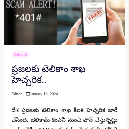
National
ప్రజలకు టెలికాం శాఖ
హెచ్చరిక..
Editor
January 16, 2024
Posted
by
దేశ ప్రజలకు టెలికాం శాఖ కీలక హెచ్చరిక జారీ
చేసింది. టెలికామ్ కంపెనీ నుంచి ఫోన్ చేస్తున్నట్లు