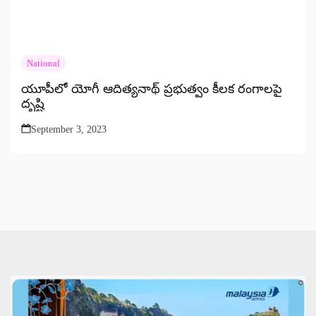
National
యూపీలో యోగీ ఆదిత్యనాథ్ ప్రభుత్వం కీలక రంగాలపై
దృష్టి
September 3, 2023