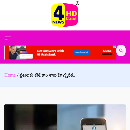
Skip
to
content
Search
for:
Home
ప్రజలకు టెలికాం శాఖ హెచ్చరిక..