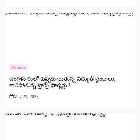
National
బెంగళూరులో కుప్పకూలుతున్న విద్యుత్ స్థంభాలు,
కాలిపోతున్న ట్రాన్స్ ఫార్మర్లు !
May 23, 2023