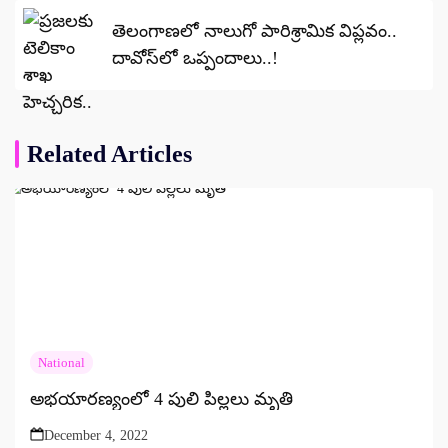
తెలంగాణలో నాలుగో పారిశ్రామిక విప్లవం..
దావోస్‌లో ఒప్పందాలు..!
Related Articles
National
అభయారణ్యంలో 4 పులి పిల్లలు మృతి
December 4, 2022