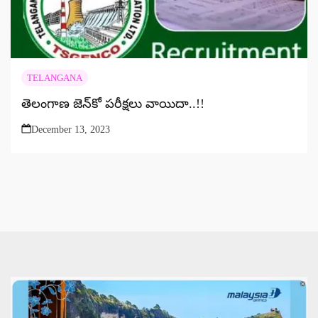
TELANGANA
తెలంగాణ జెన్‌కో పరీక్షలు వాయిదా..!!
December 13, 2023