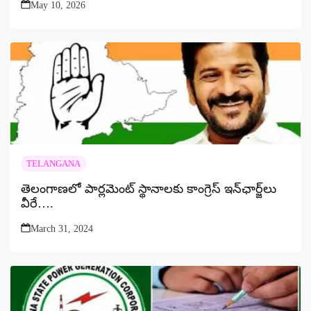
May 10, 2026
TELANGANA
తెలంగాణలో పార్లమెంట్ స్థానాలకు కాంగ్రెస్ ఇన్‌ఛార్జ్‌లు
వీరే….
March 31, 2024