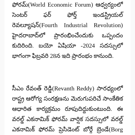
ఫోరమ్(World Economic Forum) ఆధ్వర్యంలో
సెంటర్ ఫర్ ఫోర్త్ ఇండస్ట్రియల్
రెవల్యూషన్(Fourth Industrial Revolution)
హైదరాబాద్‌లో ప్రారంభించేందుకు ఒప్పందం
కుదిరింది. బయో ఏషియా -2024 సదస్సులో
భాగంగా ఫిబ్రవరి 28న ఇది ప్రారంభం కానుంది.
సీఎం రేవంత్‌ రెడ్డి(Revanth Reddy) సారధ్యంలో
రాష్ట్ర ఆరోగ్య సంరక్షణను మెరుగుపరిచే సాంకేతిక
ఆధారిత కార్యక్రమం రూపుదిద్దుకుంటుంది. ఈ
వరల్డ్ ఎకనామిక్ ఫోరమ్ వార్షిక సదస్సులో వరల్డ్
ఎకనామిక్ ఫోరమ్ ప్రెసిడెంట్ బోర్గే బ్రెండే(Borg