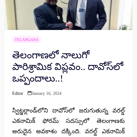
TELANGANA
తెలంగాణలో నాలుగో
పారిశ్రామిక విప్లవం.. దావోస్‌లో
ఒప్పందాలు..!
Editor
January 16, 2024
Posted
by
స్విట్జర్లాండ్‌లోని దావోస్‌లో జరుగుతున్న వరల్డ్
ఎకనామిక్ ఫోరమ్ సదస్సులో తెలంగాణకు
అరుదైన అవకాశం దక్కింది. వరల్డ్ ఎకనామిక్