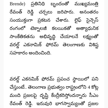
Brende) ప్రతినిధి బృందంతో ముఖ్యమంత్రి
రేవంత్ రెడ్డి చర్చలు జరిపారు. అనంతరం
సంయుక్తంగా ప్రకటన చేశారు. లైఫ్ సైన్సెస్
రంగంలో టెక్నాలజీ కలయికతో అత్యాధునిక
సాంకేతికతను అభివృద్ధి చేయాలనే లక్ష్యంతో
వరల్డ్ ఎకనామిక్ ఫోరమ్ తెలంగాణకు విశిష్ట
సహకారం అందించింది.
వరల్డ్ ఎకనమిక్ ఫోరమ్ ప్రపంచ స్థాయిలో పని
చేస్తుంటే.. తెలంగాణ ప్రభుత్వం రాష్ట్రంలోని 4 కోట్ల
మంది ప్రజలపై దృష్టి కేంద్రీకరిస్తోందన్నారు సీఎం
రేవంత్ రెడ్డి. ఇరువురి భాగస్వామ్యంతో ప్రజల