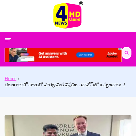
Skip
to
content
Search
for:
Home
తెలంగాణలో నాలుగో పారిశ్రామిక విప్లవం.. దావోస్‌లో ఒప్పందాలు..!