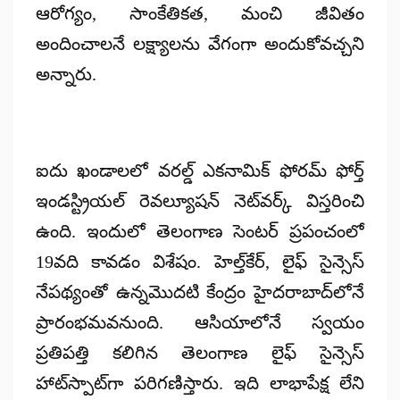
ఆరోగ్యం, సాంకేతికత, మంచి జీవితం
అందించాలనే లక్ష్యాలను వేగంగా అందుకోవచ్చని
అన్నారు.
ఐదు ఖండాలలో వరల్డ్ ఎకనామిక్ ఫోరమ్ ఫోర్త్
ఇండస్ట్రియల్ రెవల్యూషన్ నెట్‌వర్క్‌ విస్తరించి
ఉంది. ఇందులో తెలంగాణ సెంటర్ ప్రపంచంలో
19వది కావడం విశేషం. హెల్త్‌కేర్, లైఫ్ సైన్సెస్‌
నేపథ్యంతో ఉన్నమొదటి కేంద్రం హైదరాబాద్‌లోనే
ప్రారంభమవనుంది. ఆసియాలోనే స్వయం
ప్రతిపత్తి కలిగిన తెలంగాణ లైఫ్ సైన్సెస్
హాట్‌స్పాట్‌గా పరిగణిస్తారు. ఇది లాభాపేక్ష లేని