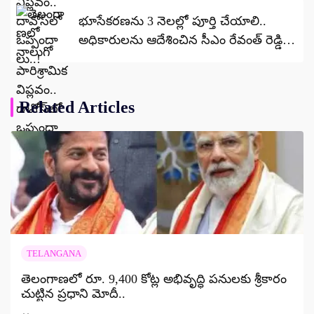
భూసేకరణను 3 నెలల్లో పూర్తి చేయాలి..
అధికారులను ఆదేశించిన సీఎం రేవంత్ రెడ్డి…
Related Articles
TELANGANA
తెలంగాణలో రూ. 9,400 కోట్ల అభివృద్ధి పనులకు శ్రీకారం
చుట్టిన ప్రధాని మోదీ..