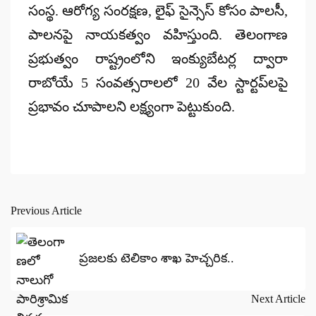
సంస్థ. ఆరోగ్య సంరక్షణ, లైఫ్ సైన్సెస్ కోసం పాలసీ,
పాలనపై నాయకత్వం వహిస్తుంది. తెలంగాణ
ప్రభుత్వం రాష్ట్రంలోని ఇంక్యుబేటర్ల ద్వారా
రాబోయే 5 సంవత్సరాలలో 20 వేల స్టార్టప్‌లపై
ప్రభావం చూపాలని లక్ష్యంగా పెట్టుకుంది.
Previous Article
Post
navigation
ప్రజలకు టెలికాం శాఖ హెచ్చరిక..
Next Article