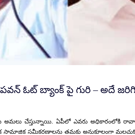
న్ ఓట్ బ్యాంక్ పై గురి – అదే జరిగిత
ాలు అమలు చేస్తున్నాయి. ఏపీలో ఎవరు అధికారంలోకి రావాలన
స్థానిక సామాజిక సమీకరణాలను తమకు అనుకూలంగా మలచుక