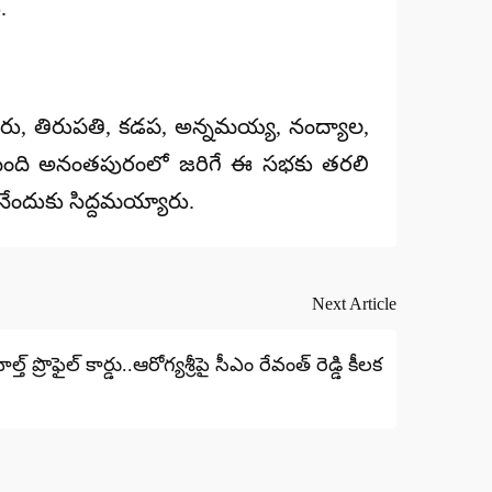
.
ూరు, తిరుపతి, కడప, అన్నమయ్య, నంద్యాల,
షల మంది అనంతపురంలో జరిగే ఈ సభకు తరలి
నేందుకు సిద్దమయ్యారు.
Next Article
త్ ప్రొఫైల్ కార్డు..ఆరోగ్యశ్రీపై సీఎం రేవంత్ రెడ్డి కీలక