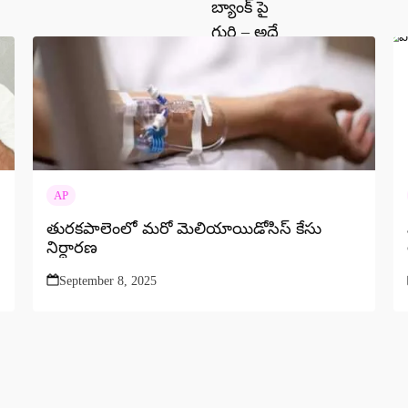
AP
తురకపాలెంలో మరో మెలియాయిడోసిస్ కేసు
నిర్ధారణ
September 8, 2025