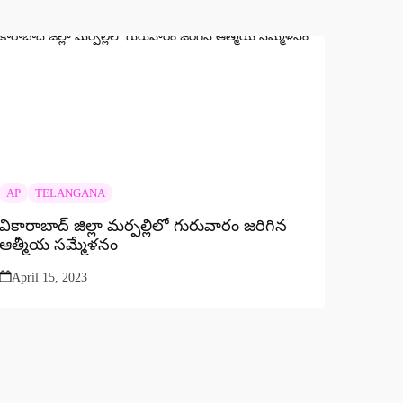
AP
TELANGANA
వికారాబాద్ జిల్లా మర్పల్లిలో గురువారం జరిగిన
ఆత్మీయ సమ్మేళనం
April 15, 2023