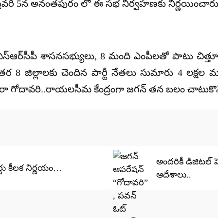
ిబ్రవరి 5న అనంతపురం లో ఈ సభ నిర్వహణకు నిర్ణయించారు
స్‌ఆర్‌సీపీ శాసనసభ్యులు, 8 మంది ఎంపీలతో పాటు చిత్త
ితర 8 జిల్లాలకు చెందిన పార్టీ నేతలు సుమారు 4 లక్
ద్వారా గోదావరి..రాయలసీమ కేంద్రంగా జగన్ తన బలం చాటుకొ
అందరికీ డిజిటల్ హెల్
ోర్టు కీలక నిర్ణయం…
ఆదేశాలు..