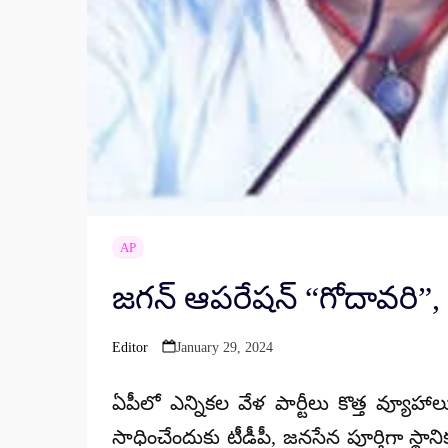
AP
జగన్ ఆపరేషన్ “గోదావరి”, పవ
Editor
January 29, 2024
Posted
by
ఏపీలో ఎన్నికల వేళ పార్టీలు కొత్త వ్యూహ
సాధించేందుకు టీడీపీ, జనసేన పూర్తిగా 