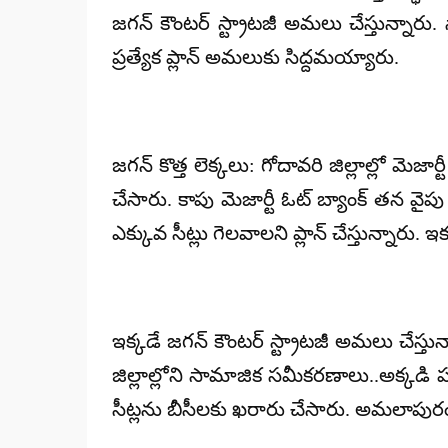
జగన్ కౌంటర్ స్ట్రాటజీ అమలు చేస్తున్నారు
ప్రత్యేక ప్లాన్ అమలుకు సిద్దమయ్యారు.
జగన్ కొత్త లెక్కలు: గోదావరి జిల్లాల్లో మె
చేసారు. కాపు మెజార్టీ ఓట్ బ్యాంక్ తన వైపు
ఎక్కువ సీట్లు గెలవాలని ప్లాన్ చేస్తున్నారు. ఇక
ఇక్కడే జగన్ కౌంటర్ స్ట్రాటజీ అమలు చేస్తున్న
జిల్లాల్లోని సామాజిక సమీకరణాలు..అక్కడ
సీట్లను బీసీలకు ఖరారు చేసారు. అమలాపురం ర