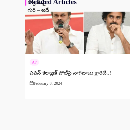
Related Articles
AP
పవన్ కల్యాణ్ పోటీపై నాగబాబు క్లారిటీ..!
February 8, 2024