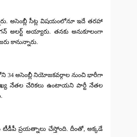
నారు. అసెంబ్లీ సీట్ల విషయంలోనూ ఇదే తరహా
ళ జగన్ అలర్ట్ అయ్యారు. తనకు అనుకూలంగా
జరు కానున్నారు.
్లోని 34 అసెంబ్లీ నియోజకవర్గాల నుంచి భారీగా
్య నేతల చేరికలు ఉంటాయని పార్టీ నేతల
.
ీడీపీ ప్రయత్నాలు చేస్తోంది. దీంతో, అక్కడే