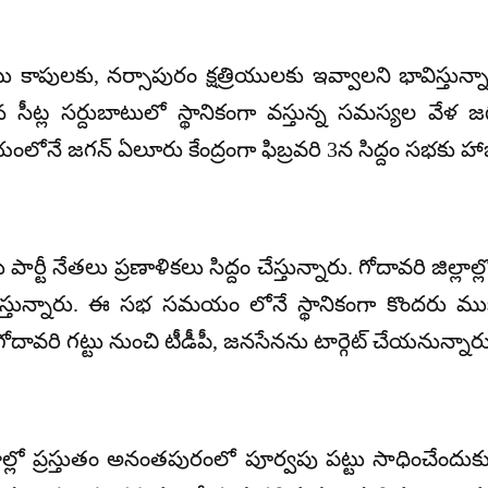
ాపులకు, నర్సాపురం క్షత్రియులకు ఇవ్వాలని భావిస్తున్
ేన సీట్ల సర్దుబాటులో స్థానికంగా వస్తున్న సమస్యల వే
లోనే జగన్ ఏలూరు కేంద్రంగా ఫిబ్రవరి 3న సిద్దం సభకు హా
్టీ నేతలు ప్రణాళికలు సిద్దం చేస్తున్నారు. గోదావరి జిల్లాల
ున్నారు. ఈ సభ సమయం లోనే స్థానికంగా కొందరు ముఖ
ావరి గట్టు నుంచి టీడీపీ, జనసేనను టార్గెట్ చేయనున్నారు
ాల్లో ప్రస్తుతం అనంతపురంలో పూర్వపు పట్టు సాధించేందుకు ట