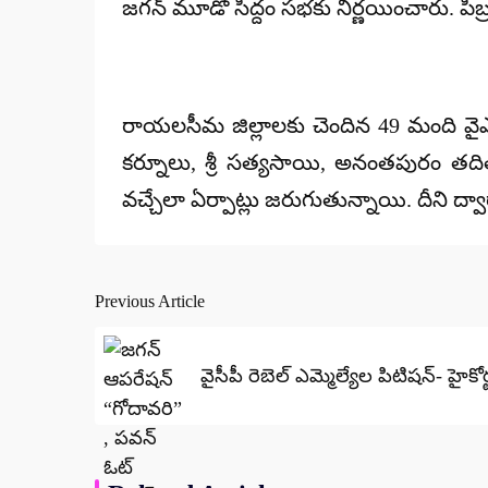
జగన్ మూడో సిద్దం సభకు నిర్ణయించారు. ప
రాయలసీమ జిల్లాలకు చెందిన 49 మంది వైఎ
కర్నూలు, శ్రీ సత్యసాయి, అనంతపురం తద
వచ్చేలా ఏర్పాట్లు జరుగుతున్నాయి. దీని 
Previous Article
Post
navigation
వైసీపీ రెబెల్ ఎమ్మెల్యేల పిటిషన్- హైక