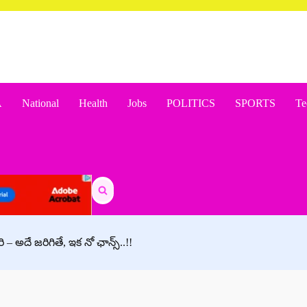
A
National
Health
Jobs
POLITICS
SPORTS
Te
Search
for:
– అదే జరిగితే, ఇక నో ఛాన్స్..!!