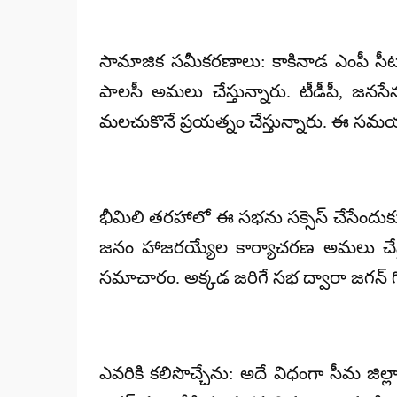
సామాజిక సమీకరణాలు: కాకినాడ ఎంపీ సీటు క
పాలసీ అమలు చేస్తున్నారు. టీడీపీ, జనస
మలచుకొనే ప్రయత్నం చేస్తున్నారు. ఈ సమయం
భీమిలి తరహాలో ఈ సభను సక్సెస్ చేసేందుకు పార
జనం హాజరయ్యేల కార్యాచరణ అమలు చేస్త
సమాచారం. అక్కడ జరిగే సభ ద్వారా జగన్ గోద
ఎవరికి కలిసొచ్చేను: అదే విధంగా సీమ జిల్ల