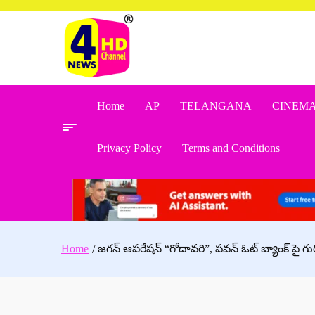
Skip
to
content
Home
AP
TELANGANA
CINEM
Privacy Policy
Terms and Conditions
Home
జగన్ ఆపరేషన్ “గోదావరి”, పవన్ ఓట్ బ్యాంక్ పై గురి 