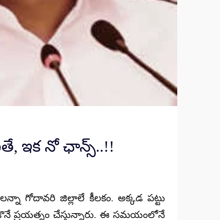
ే, ఇక నో ఛాన్స్..!!
్నా గోదావరి జిల్లాలే కీలకం. అక్కడ పట్టు
ొనే ప్రయత్నం చేస్తున్నారు. ఈ సమయంలోనే