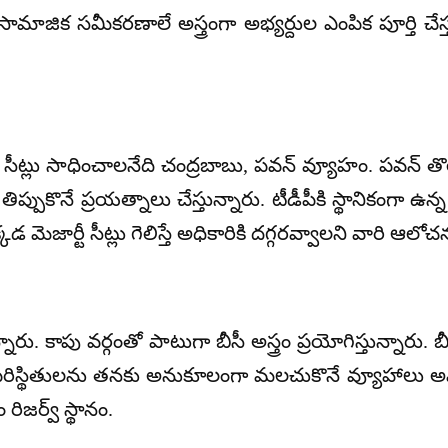
. సామాజిక సమీకరణాలే అస్త్రంగా అభ్యర్దుల ఎంపిక పూర్తి చ
జార్టీ సీట్లు సాధించాలనేది చంద్రబాబు, పవన్ వ్యూహం. పవన్
 తిప్పుకొనే ప్రయత్నాలు చేస్తున్నారు. టీడీపీకి స్థానికంగా
్కడ మెజార్టీ సీట్లు గెలిస్తే అధికారికి దగ్గరవ్వాలని వారి ఆలోచ
ారు. కాపు వర్గంతో పాటుగా బీసీ అస్త్రం ప్రయోగిస్తున్నారు. బ
ి పరిస్థితులను తనకు అనుకూలంగా మలచుకొనే వ్యూహాలు అమ
ిజర్వ్ స్థానం.