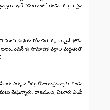
ేస్తన్నారు. ఇదే సమయంలో రెండు జిల్లాల పైన
 తొలి నుంచి ఉభయ గోదావరి జిల్లాల పైనే ఫోకస్
 ఉన్న బలం..పవన్ కు సామాజిక వర్గాల మద్దతుతో
న.
ీసీలకు ఎక్కువ సీట్లు కేటాయిస్తున్నారు. రెండు
లు చేస్తున్నారు. రాజమండ్రి, ఏలూరు ఎంపీ