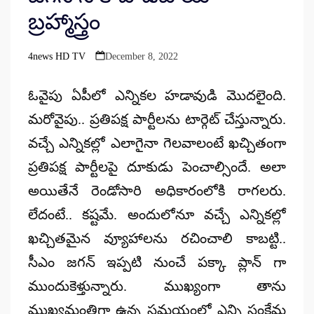
బ్రహ్మాస్త్రం
4news HD TV
December 8, 2022
Posted
by
ఓవైపు ఏపీలో ఎన్నికల హడావుడి మొదలైంది.
మరోవైపు.. ప్రతిపక్ష పార్టీలను టార్గెట్ చేస్తున్నారు.
వచ్చే ఎన్నికల్లో ఎలాగైనా గెలవాలంటే ఖచ్చితంగా
ప్రతిపక్ష పార్టీలపై దూకుడు పెంచాల్సిందే. అలా
అయితేనే రెండోసారి అధికారంలోకి రాగలరు.
లేదంటే.. కష్టమే. అందులోనూ వచ్చే ఎన్నికల్లో
ఖచ్చితమైన వ్యూహాలను రచించాలి కాబట్టి..
సీఎం జగన్ ఇప్పటి నుంచే పక్కా ప్లాన్ గా
ముందుకెళ్తున్నారు. ముఖ్యంగా తాను
ముఖ్యమంత్రిగా ఉన్న సమయంలో ఎన్ని సంక్షేమ