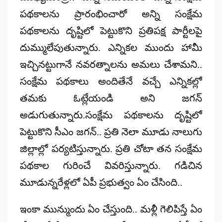
పథకాలను ప్రారంభించారో అన్ని సంక్షేమ
పథకాలను దృష్టిలో పెట్టుకొని ప్రతిపక్ష పార్టీలపై
దుమ్ములేపుతున్నారు. ఎన్నికల ముందు హామీ
ఇచ్చినట్టుగానే నవరత్నాలను అమలు చేశామని..
సంక్షేమ పథకాలు అందితేనే వచ్చే ఎన్నికల్లో
తమకు ఓట్లేయండి అని జగన్
అడుగుతున్నారు.సంక్షేమ పథకాలను దృష్టిలో
పెట్టుకొని సీఎం జగన్.. ప్రతి నెలా మూడు నాలుగు
జిల్లాల్లో పర్యటిస్తున్నారు. ప్రతి చోటా తన సంక్షేమ
పథకాల గురించే వివరిస్తున్నారు. గడిచిన
మూడున్నరేళ్లలో ఏపీ ప్రభుత్వం ఏం చేసింది..
ఇంకా మున్ముందు ఏం చేస్తుంది.. మళ్లీ గెలిపిస్తే ఏం