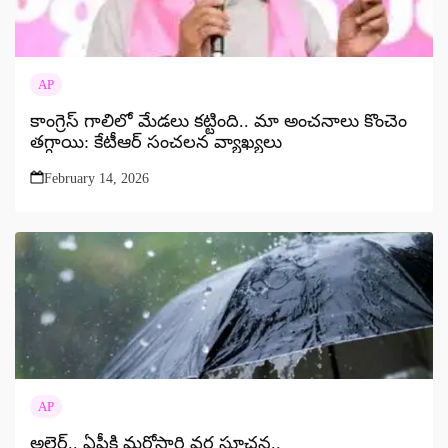
AP
కాంగ్రెస్ గాలిలో మేడలు కట్టింది.. మా అంచనాలు కొంచెం
తగ్గాయి: కేటీఆర్ సంచలన వ్యాఖ్యలు
February 14, 2026
AP
అలెర్ట్.. ఏపీకి మరోసారి వర్ష సూచన..