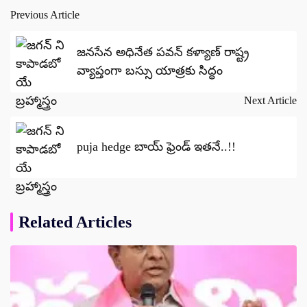
Previous Article
Post
navigation
జనసేన అధినేత పవన్ కళ్యాణ్ రాష్ట్ర
వ్యాప్తంగా బస్సు యాత్రకు సిద్ధం
Next Article
puja hedge బాయ్ ఫ్రెండ్ ఇతనే..!!
Related Articles