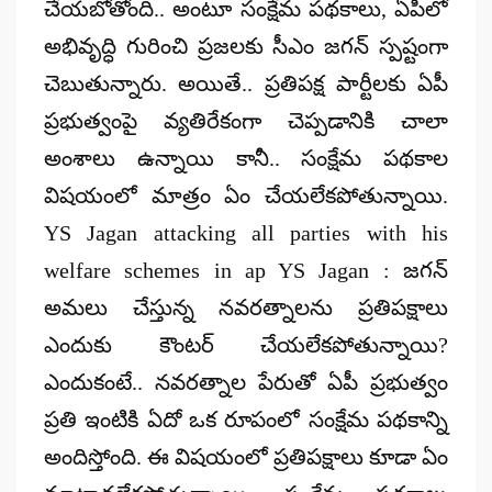
చేయబోతోంది.. అంటూ సంక్షేమ పథకాలు, ఏపీలో
అభివృద్ధి గురించి ప్రజలకు సీఎం జగన్ స్పష్టంగా
చెబుతున్నారు. అయితే.. ప్రతిపక్ష పార్టీలకు ఏపీ
ప్రభుత్వంపై వ్యతిరేకంగా చెప్పడానికి చాలా
అంశాలు ఉన్నాయి కానీ.. సంక్షేమ పథకాల
విషయంలో మాత్రం ఏం చేయలేకపోతున్నాయి.
YS Jagan attacking all parties with his
welfare schemes in ap YS Jagan : జగన్
అమలు చేస్తున్న నవరత్నాలను ప్రతిపక్షాలు
ఎందుకు కౌంటర్ చేయలేకపోతున్నాయి?
ఎందుకంటే.. నవరత్నాల పేరుతో ఏపీ ప్రభుత్వం
ప్రతి ఇంటికి ఏదో ఒక రూపంలో సంక్షేమ పథకాన్ని
అందిస్తోంది. ఈ విషయంలో ప్రతిపక్షాలు కూడా ఏం