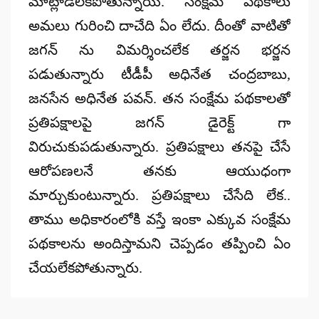
మాట్లాడలేకపోతున్నాయి. సంక్షేమ పథకాలు
అమలు గురించి దాచేది ఏం లేదు. దీంతో వాటితో
జగన్ ను విమర్శించలేక తర్జన భర్జన
పడుతున్నారు టీడీపీ అధినేత చంద్రబాబు,
జనసేన అధినేత పవన్. తన సంక్షేమ పథకాలతో
ప్రతిపక్షాలపై జగన్ డైరెక్ట్ గా
విరుచుకుపడుతున్నారు. ప్రతిపక్షాలు తనపై చేసే
ఆరోపణలనే తనకు ఆయుధంగా
మార్చుకుంటున్నారు. ప్రతిపక్షాలు చేసేది లేక..
తాము అధికారంలోకి వస్తే ఇంకా ఎక్కువ సంక్షేమ
పథకాలను అందిస్తామని చెప్పడం తప్పించి ఏం
చేయలేకపోతున్నారు.