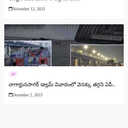
November 12, 2023
AP
నాగార్జునసాగర్ డ్యామ్ వివాదంలో వెనక్కు తగ్గని ఏపీ..
December 2, 2023