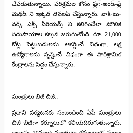
చేపడుతున్నాయి. పరిశ్రమల కోసం ప్లగ్-అండ్-ప్లే
మెథడ్ ని ఇక్కడ డెవలప్ చేస్తున్నారు. వాక్-టు-
వర్క్ ఎక్స్ పీరియన్స్ ని కలిగించేలా మౌలిక
సదుపాయాల కల్పన జరుగుతోంది. రూ. 21,000
కోట్ల పెట్టుబడులను ఆకర్షించే విధంగా, లక్ష
ఉద్యోగాలను సృష్టించే విధంగా ఈ పారిశ్రామిక
కేంద్రాలను సిద్ధం చేస్తున్నారు.
మంత్రులు బిజీ బిజీ..
ప్రధాని పర్యటనకు సంబంధించి ఏపీ మంత్రులు
బిజీ బిజీగా కర్నూలులో కలియదిరుగుతున్నారు.
దాదాపు 10మంది మంత్రులు కర్నూలులో మకాం