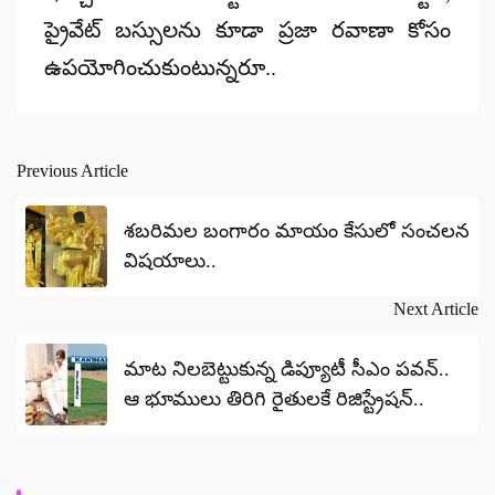
ప్రైవేట్ బస్సులను కూడా ప్రజా రవాణా కోసం
ఉపయోగించుకుంటున్నరూ..
Previous Article
Post
navigation
శబరిమల బంగారం మాయం కేసులో సంచలన
విషయాలు..
Next Article
మాట నిలబెట్టుకున్న డిప్యూటీ సీఎం పవన్..
ఆ భూములు తిరిగి రైతులకే రిజిస్ట్రేషన్..