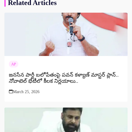
Related Articles
AP
జనసేన పార్టీ బలోపేతంపై పవన్ కళ్యాణ్ మాస్టర్ ప్లాన్..
నోవాటెల్ భేటీలో కీలక నిర్ణయాలు..
March 25, 2026