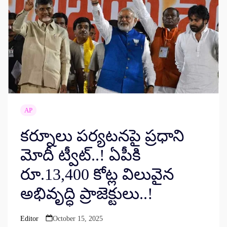
AP
కర్నూలు పర్యటనపై ప్రధాని
మోదీ ట్వీట్..! ఏపీకి
రూ.13,400 కోట్ల విలువైన
అభివృద్ధి ప్రాజెక్టులు..!
Editor
October 15, 2025
Posted