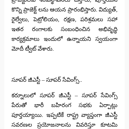
కొన్ని ప్రాజెక్ట్ లను ఆయన ప్రారంభిస్తారు. విద్యుత్,
రైల్వేలు, పెట్రోలియం, రక్షణ, పరిశ్రమలు సహా
ఇతర రంగాలకు సంబంధించిన అభివృద్ధి
కార్యక్రమాలు ఇందులో ఉన్నాయని స్వయంగా
మోదీ ట్వీట్ వేశారు.
సూపర్ జీఎస్టీ – సూపర్ సేవింగ్స్..
కర్నూలులో సూపర్ జీఎస్టీ – సూపర్ సేవింగ్స్
పేరుతో భారీ బహిరంగ సభకు ఏర్పాట్లు
పూర్తయ్యాయి. ఇప్పటికే రాష్ట్ర వ్యాప్తంగా జీఎస్టీ
సవరణల ప్రయోజనాలను వివరిస్తూ కూటమి