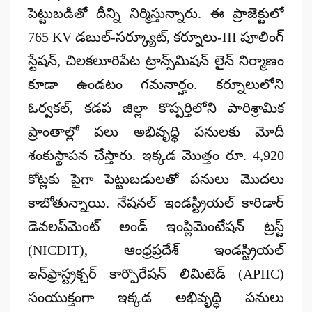
పెట్టుబడితో దీన్ని నిర్మిస్తున్నారు. ఈ ప్రాజెక్టులో
765 KV డబుల్-సర్క్యూట్, కర్నూలు-III పూలింగ్
స్టేషన్, చిలకలూరిపేట ట్రాన్స్‌మిషన్ లైన్ నిర్మాణం
కూడా ఉండటం గమనార్హం. కర్నూలులోని
ఓర్వకల్, కడప జిల్లా కొప్పర్తిలోని పారిశ్రామిక
ప్రాంతాల్లో పలు అభివృద్ధి పనులకు మోదీ
శంకుస్థాపన చేస్తారు. ఇక్కడ మొత్తం రూ. 4,920
కోట్లకు పైగా పెట్టుబడులతో పనులు మొదలు
కాబోతున్నాయి. నేషనల్ ఇండస్ట్రియల్ కారిడార్
డెవలప్‌మెంట్ అండ్ ఇంప్లిమెంటేషన్ ట్రస్ట్
(NICDIT), ఆంధ్రప్రదేశ్ ఇండస్ట్రియల్
ఇన్‌ఫ్రాస్ట్రక్చర్ కార్పొరేషన్ లిమిటెడ్ (APIIC)
సంయుక్తంగా ఇక్కడ అభివృద్ధి పనులు