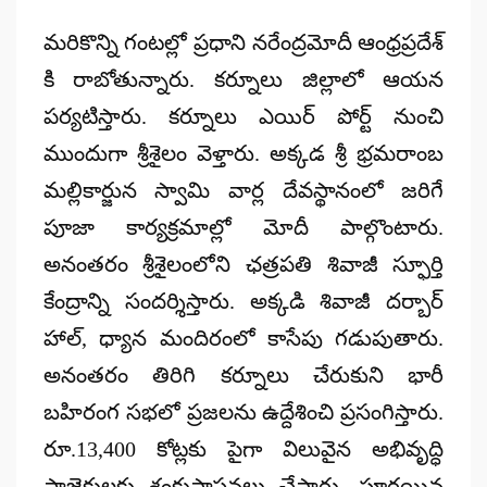
by
మరికొన్ని గంటల్లో ప్రధాని నరేంద్రమోదీ ఆంధ్రప్రదేశ్
కి రాబోతున్నారు. కర్నూలు జిల్లాలో ఆయన
పర్యటిస్తారు. కర్నూలు ఎయిర్ పోర్ట్ నుంచి
ముందుగా శ్రీశైలం వెళ్తారు. అక్కడ శ్రీ భ్రమరాంబ
మల్లికార్జున స్వామి వార్ల దేవస్థానంలో జరిగే
పూజా కార్యక్రమాల్లో మోదీ పాల్గొంటారు.
అనంతరం శ్రీశైలంలోని ఛత్రపతి శివాజీ స్ఫూర్తి
కేంద్రాన్ని సందర్శిస్తారు. అక్కడి శివాజీ దర్బార్
హాల్, ధ్యాన మందిరంలో కాసేపు గడుపుతారు.
అనంతరం తిరిగి కర్నూలు చేరుకుని భారీ
బహిరంగ సభలో ప్రజలను ఉద్దేశించి ప్రసంగిస్తారు.
రూ.13,400 కోట్లకు పైగా విలువైన అభివృద్ధి
ప్రాజెక్టులకు శంకుస్థాపనలు చేస్తారు, పూర్తయిన