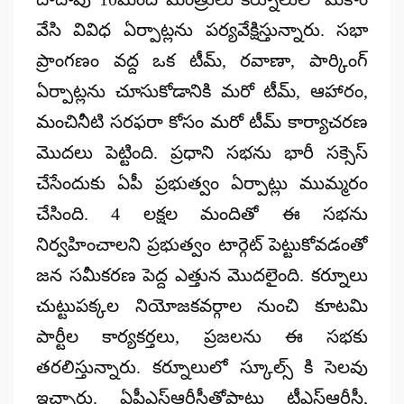
వేసి వివిధ ఏర్పాట్లను పర్యవేక్షిస్తున్నారు. సభా
ప్రాంగణం వద్ద ఒక టీమ్, రవాణా, పార్కింగ్
ఏర్పాట్లను చూసుకోడానికి మరో టీమ్, ఆహారం,
మంచినీటి సరఫరా కోసం మరో టీమ్ కార్యాచరణ
మొదలు పెట్టింది. ప్రధాని సభను భారీ సక్సెస్
చేసేందుకు ఏపీ ప్రభుత్వం ఏర్పాట్లు ముమ్మరం
చేసింది. 4 లక్షల మందితో ఈ సభను
నిర్వహించాలని ప్రభుత్వం టార్గెట్ పెట్టుకోవడంతో
జన సమీకరణ పెద్ద ఎత్తున మొదలైంది. కర్నూలు
చుట్టుపక్కల నియోజకవర్గాల నుంచి కూటమి
పార్టీల కార్యకర్తలు, ప్రజలను ఈ సభకు
తరలిస్తున్నారు. కర్నూలులో స్కూల్స్ కి సెలవు
ఇచ్చారు. ఏపీఎస్ఆర్టీసీతోపాటు టీఎస్ఆర్టీసీ,