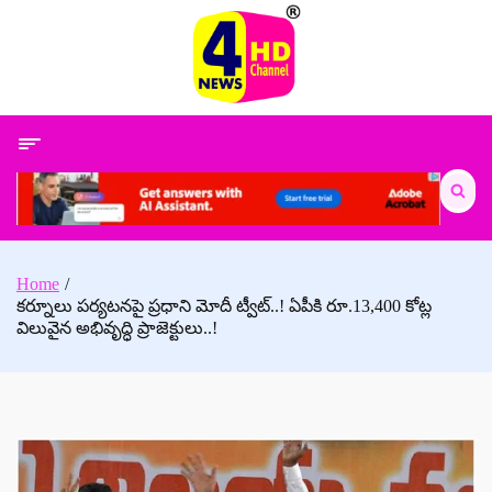
Skip
to
content
Search
for:
Home
కర్నూలు పర్యటనపై ప్రధాని మోదీ ట్వీట్..! ఏపీకి రూ.13,400 కోట్ల
విలువైన అభివృద్ధి ప్రాజెక్టులు..!