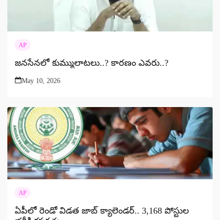
AP
జనసేనలో కుమ్ములాటలు..? కారణం ఎవరు..?
May 10, 2026
AP
ఏపీలో రెండో విడత జాబ్ క్యాలెండర్‌.. 3,168 పోస్టుల