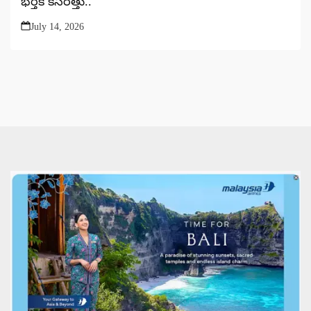
భర్తీకి కసరత్తు..
July 14, 2026