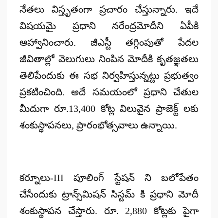
నేతలు విస్తృతంగా ప్రచారం చేస్తున్నారు. ఇదే
విషయమై ప్రధాని నరేంద్రమోదీని ఏపీకి
ఆహ్వానించారు. జీఎస్టీ తగ్గింపుతో పేదల
జీవితాల్లో వెలుగులు నింపిన మోదీకి కృతజ్ఞతలు
తెలిపేందుకు ఈ సభ నిర్వహిస్తున్నట్టు ప్రభుత్వం
ప్రకటించింది. అదే సమయంలో ప్రధాని చేతుల
మీదుగా రూ.13,400 కోట్ల విలువైన ప్రాజెక్ట్ లకు
శంకుస్థాపనలు, ప్రారంభోత్సవాలు ఉన్నాయి.
కర్నూలు-III పూలింగ్ స్టేషన్‌ ని బలోపేతం
చేసేందుకు ట్రాన్స్‌మిషన్ సిస్టమ్ కి ప్రధాని మోదీ
శంకుస్థాపన చేస్తారు. రూ. 2,880 కోట్లకు పైగా