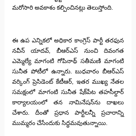
మరోసారి అవకాశం కల్పించినట్లు తెలుస్తోంది.
ఈ ఉప ఎన్నికలో అధికార కాంగ్రెస్ పార్టీ తరఫున
నవీన్ యాదవ్, బీఆర్ఎస్ నుంచి దివంగత
ఎమ్మెల్యే మాగంటి గోపినాథ్ సతీమణి మాగంటి
సునీత పోటీలో ఉన్నారు. బుధవారం బీఆర్ఎస్
వ‌ర్కింగ్ ప్రెసిడెంట్‌ కేటీఆర్, ఇతర ముఖ్య నేతల
సమక్షంలో మాగంటి సునీత షేక్‌పేట తహసీల్దార్
కార్యాలయంలో తన నామినేషన్‌ను దాఖలు
చేశారు. దీంతో ప్రధాన పార్టీలన్నీ ప్రచారాన్ని
ముమ్మరం చేసేందుకు సిద్ధమవుతున్నాయి.