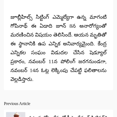
జూబ్లీహిల్స్ సిట్టింగ్ ఎమ్మెల్యేగా ఉన్న మాగంటి
గోపినాథ్ ఈ ఏడాది జూన్ 8న అనారోగ్యంతో
మరణించిన విషయం తెలిసిందే. ఆయన మృతితో
ఈ స్థానానికి ఉప ఎన్నిక అనివార్యమైంది. కేంద్ర
ఎన్నికల సంఘం విడుదల చేసిన షెడ్యూల్
ప్రకారం, నవంబర్ 11న పోలింగ్ జరగనుండగా,
నవంబర్ 14న ఓట్ల లెక్కింపు చేపట్టి ఫలితాలను
వెల్లడిస్తారు.
Previous Article
Post
navigation