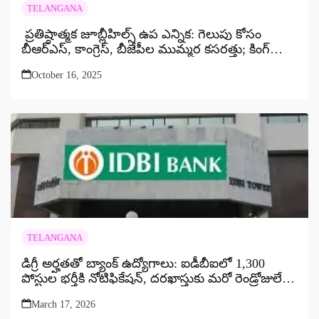
TELANGANA
ప్రతిష్ఠాత్మక జూబ్లీహిల్స్ ఉప ఎన్నిక: గెలుపు కోసం
బీఆర్‌ఎస్, కాంగ్రెస్, బీజేపీల ముమ్మర కసరత్తు; కింగ్
ఎవరో తేలేది నవంబర్ 11న
October 16, 2025
TELANGANA
డిగ్రీ అర్హతతో బ్యాంక్ ఉద్యోగాలు: ఐడీబీఐలో 1,300
పోస్టుల భర్తీకి నోటిఫికేషన్, దరఖాస్తుకు మరో రెండ్రోజులే
గడువు!
March 17, 2026