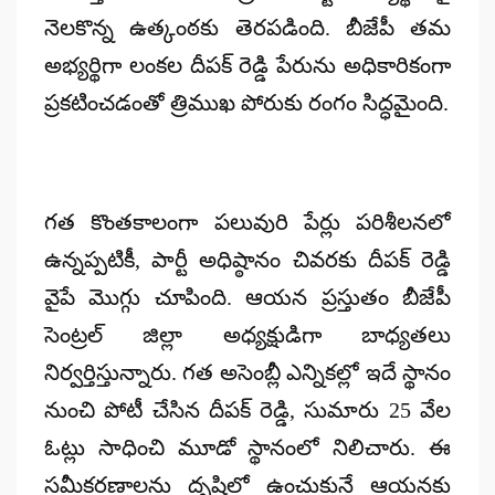
నెలకొన్న ఉత్కంఠకు తెరపడింది. బీజేపీ తమ
అభ్యర్థిగా లంకల దీపక్ రెడ్డి పేరును అధికారికంగా
ప్రకటించడంతో త్రిముఖ పోరుకు రంగం సిద్ధమైంది.
గత కొంతకాలంగా పలువురి పేర్లు పరిశీలనలో
ఉన్నప్పటికీ, పార్టీ అధిష్ఠానం చివరకు దీపక్ రెడ్డి
వైపే మొగ్గు చూపింది. ఆయన ప్రస్తుతం బీజేపీ
సెంట్రల్ జిల్లా అధ్యక్షుడిగా బాధ్యతలు
నిర్వర్తిస్తున్నారు. గత అసెంబ్లీ ఎన్నికల్లో ఇదే స్థానం
నుంచి పోటీ చేసిన దీపక్ రెడ్డి, సుమారు 25 వేల
ఓట్లు సాధించి మూడో స్థానంలో నిలిచారు. ఈ
సమీకరణాలను దృష్టిలో ఉంచుకునే ఆయనకు