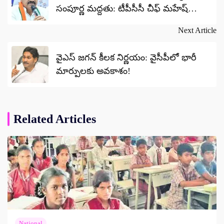
సంపూర్ణ మద్దతు: టీపీసీసీ చీఫ్ మహేష్
కుమార్ గౌడ్
Next Article
వైఎస్ జగన్ కీలక నిర్ణయం: వైసీపీలో భారీ
మార్పులకు అవకాశం!
Related Articles
National