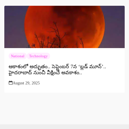
National
Technology
ఆకాశంలో అద్భుతం.. సెప్టెంబర్ 7న ‘బ్లడ్ మూన్’..
హైదరాబాద్ నుంచీ వీక్షించే అవకాశం..
August 29, 2025