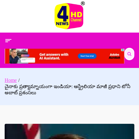
Skip
to
content
Search
for:
Home
చైనాకు ప్రత్యామ్నాయంగా ఇండియా: ఆస్ట్రేలియా మాజీ ప్రధాని టోనీ
అబాట్ ప్రశంసలు