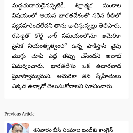
మద్దతుదారుడైనప్పటికీ, శిక్షాత్మక సుంకాల
విషయంలో ఆయన భారతదేశంతో సరైన రీతిలో
వ్యవహరించలేదని తాను భావిస్తున్నట్లు తెలిపారు.
రష్యాతో కోల్డ్ వార్ సమయంలోనూ అమెరికా
సైనిక నియంతృత్వంలో ఉన్న పాకిస్తాన్ వైపు
మొగ్గు చూపి
పెద్ద తప్పు చేసిందని అబాట్
విమర్శించారు. భారతదేశం ఒక ఉదారవాద
ప్రజాస్వామ్యమని, అమెరికా తన స్నేహితులు
ఎక్కడ ఉన్నారో తెలుసుకోవాలని సూచించారు.
Previous Article
Post
navigation
శనివారం బీసీ సంఘాల బంద్‌కు కాంగ్రెస్