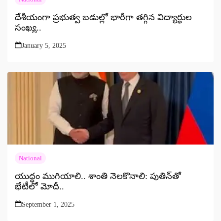
దేశీయంగా ప్రభుత్వ బడుల్లో భారీగా తగ్గిన విద్యార్థుల
సంఖ్య..
January 5, 2025
National
యుద్ధం ముగియాలి.. శాంతి నెలకొనాలి: పుతిన్‌తో
భేటీలో మోదీ..
September 1, 2025