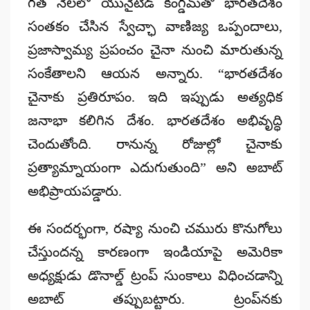
గత నెలలో యునైటెడ్ కింగ్డమ్​తో
భారతదేశం
సంతకం చేసిన స్వేచ్ఛా వాణిజ్య ఒప్పందాలు,
ప్రజాస్వామ్య ప్రపంచం చైనా నుంచి మారుతున్న
సంకేతాలని ఆయన అన్నారు. “భారతదేశం
చైనాకు ప్రతిరూపం. ఇది ఇప్పుడు అత్యధిక
జనాభా కలిగిన దేశం. భారతదేశం అభివృద్ధి
చెందుతోంది. రానున్న రోజుల్లో చైనాకు
ప్రత్యామ్నాయంగా ఎదుగుతుంది” అని అబాట్
అభిప్రాయపడ్డారు.
ఈ సందర్భంగా, రష్యా నుంచి చమురు కొనుగోలు
చేస్తుందన్న కారణంగా ఇండియాపై అమెరికా
అధ్యక్షుడు
డొనాల్డ్ ట్రంప్ సుంకాలు
విధించడాన్ని
అబాట్ తప్పుబట్టారు. ట్రంప్‌నకు