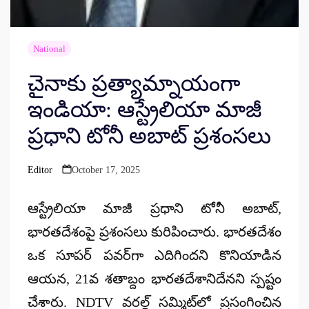
National
చైనాకు ప్రత్యామ్నాయంగా
ఇండియా: ఆస్ట్రేలియా మాజీ
ప్రధాని టోనీ అబాట్ ప్రశంసలు
Editor
October 17, 2025
Posted
by
ఆస్ట్రేలియా మాజీ ప్రధాని
టోనీ అబాట్
,
భారతదేశంపై ప్రశంసలు కురిపించారు. భారతదేశం
ఒక
సూపర్ పవర్
​గా ఎదిగిందని కొనియాడిన
ఆయన, 21వ శతాబ్దం భారతదేశానిదేనని స్పష్టం
చేశారు.
NDTV వరల్డ్ సమ్మిట్
​లో ప్రసంగించిన