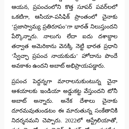
ఆయన, ప్రపంచంలోని కొత్త సూపర్ పవర్​లలో
ఒకటిగా, ఆసియా-పసిఫిక్ ప్రాంతంలో చైనాకు
‘ప్రజాస్వామ్య ప్రతిరూపం’గా భారత్ నిలుస్తుందని
పేర్కొన్నారు. నాలుగు లేదా ఐదు దశాబ్దాల
తర్వాత అమెరికాను వెనక్కి నెట్టి భారత ప్రధాని
‘స్వేచ్ఛా ప్రపంచ నాయకుడు’
హోదాను పొందే
అవకాశం ఉందని అబాట్ అభిప్రాయపడ్డారు.
ప్రపంచ పెద్దన్నగా మారాలనుకుంటున్న
చైనా
ఆశయాలకు ఇండియా అడ్డుకట్ట
వేస్తుందని టోనీ
అబాట్ అన్నారు. అనేక దేశాలు చైనాకు
దూరమవుతుండటం ఈ మారుతున్న సంకేతానికి
నిదర్శనమని చెప్పారు.
2022లో ఆస్ట్రేలియాతో,