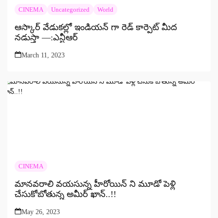
CINEMA
Uncategorized
World
ఆస్కార్ వేడుకల్లో ఇండియన్ గా రెడ్ కార్పెట్ మీద
నడుస్తా —:ఎన్టీఆర్
March 11, 2023
CINEMA
మానవరాలి వయసున్న హీరోయిన్ ని మూడో పెళ్లి
చేసుకోబోతున్న అమీర్ ఖాన్..!!
May 26, 2023