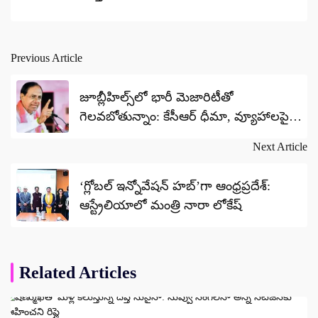
Previous Article
Post
navigation
జూబ్లీహిల్స్‌లో భారీ మెజారిటీతో
గెలవబోతున్నాం: కేసీఆర్ ధీమా, వ్యూహాలపై
దిశానిర్దేశం
Next Article
‘గ్లోబల్ ఇన్నోవేషన్ హబ్‌’గా ఆంధ్రప్రదేశ్:
ఆస్ట్రేలియాలో మంత్రి నారా లోకేష్
Related Articles