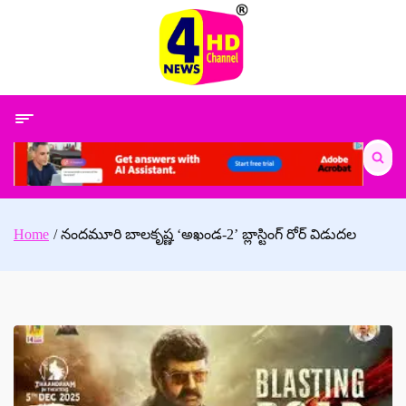
Skip
to
content
Search
for:
Home
నందమూరి బాలకృష్ణ ‘అఖండ-2’ బ్లాస్టింగ్ రోర్ విడుదల