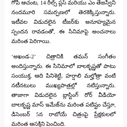
గోపి ఆచంట, 14 రీల్స్ ప్లస్ మరియు ఎం తేజస్విని
నందమూరి సమర్పణలో తెరకెక్కిస్తున్నారు.
ఇటీవల విడుదలైన టీజర్‌కు అనూహ్యమైన
స్పందన రావడంతో, ఈ సినిమాపై అంచనాలు
మరింత పెరిగాయి.
‘అఖండ-2’ చిత్రానికి తమన్ సంగీతం
అందిస్తున్నారు. ఈ సినిమాలో బాలకృష్ణతో పాటు
సంయుక్త, ఆది పినిశెట్టి, హర్షాలి మల్హోత్రా వంటి
నటీనటులు ముఖ్యపాత్రల్లో నటిస్తున్నారు.
తాజాగా విడుదలైన బ్లాస్టింగ్ రోర్ వీడియో
బాలకృష్ణ మాస్ ఇమేజ్‌ను మరింత పటిష్టం చేస్తూ,
డిసెంబర్ 5న రాబోయే చిత్రంపై ప్రేక్షకులలో
మరింత ఆసక్తిని పెంచింది.