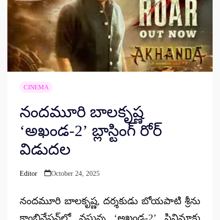
CINEMA
నందమూరి బాలకృష్ణ
‘అఖండ-2’ బ్లాస్టింగ్ రోర్
విడుదల
Editor
October 24, 2025
Posted
by
నందమూరి బాలకృష్ణ, దర్శకుడు బోయపాటి శ్రీను
కాంబినేషన్‌లో వస్తున్న ‘అఖండ-2’ సినిమాకు