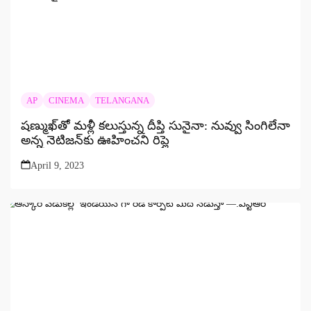
AP
CINEMA
TELANGANA
షణ్ముఖ్‌తో మళ్లీ కలుస్తున్న దీప్తి సునైనా: నువ్వు సింగిలేనా
అన్న నెటిజన్‌కు ఊహించని రిప్లై
April 9, 2023