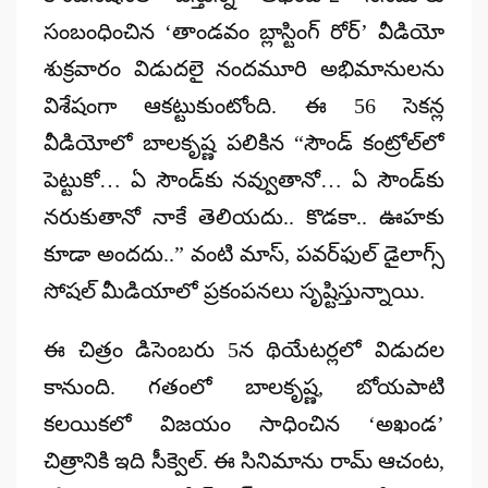
సంబంధించిన ‘తాండవం బ్లాస్టింగ్ రోర్’ వీడియో
శుక్రవారం విడుదలై నందమూరి అభిమానులను
విశేషంగా ఆకట్టుకుంటోంది. ఈ 56 సెకన్ల
వీడియోలో బాలకృష్ణ పలికిన
“సౌండ్ కంట్రోల్‌లో
పెట్టుకో… ఏ సౌండ్‌కు నవ్వుతానో… ఏ సౌండ్‌కు
నరుకుతానో నాకే తెలియదు.. కొడకా.. ఊహకు
కూడా అందదు..”
వంటి మాస్, పవర్‌ఫుల్ డైలాగ్స్
సోషల్ మీడియాలో ప్రకంపనలు సృష్టిస్తున్నాయి.
ఈ చిత్రం డిసెంబరు 5న థియేటర్లలో విడుదల
కానుంది. గతంలో బాలకృష్ణ, బోయపాటి
కలయికలో విజయం సాధించిన ‘అఖండ’
చిత్రానికి ఇది సీక్వెల్. ఈ సినిమాను రామ్ ఆచంట,