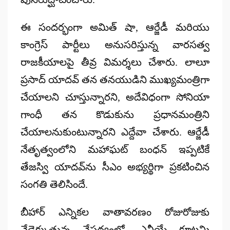
ఈ సందర్భంగా అమిత్ షా, ఆర్జేడీ మరియు
కాంగ్రెస్ పార్టీలు అనుసరిస్తున్న
వారసత్వ
రాజకీయాలపై
తీవ్ర విమర్శలు చేశారు. లాలూ
ప్రసాద్ యాదవ్ తన తనయుడిని ముఖ్యమంత్రిగా
చేయాలని చూస్తున్నారని, అదేవిధంగా సోనియా
గాంధీ తన కొడుకును ప్రధానమంత్రిని
చేయాలనుకుంటున్నారని ఎద్దేవా చేశారు. ఆర్జేడీ
నేతృత్వంలోని మహాఘట్ బంధన్ ఇప్పటికే
తేజస్వి యాదవ్‌ను
సీఎం అభ్యర్థిగా ప్రకటించిన
సంగతి తెలిసిందే.
బీహార్ ఎన్నికల వాతావరణం రోజురోజుకు
వేడెక్కుతున్న నేపథ్యంలో, ఎన్డీయే కూటమి