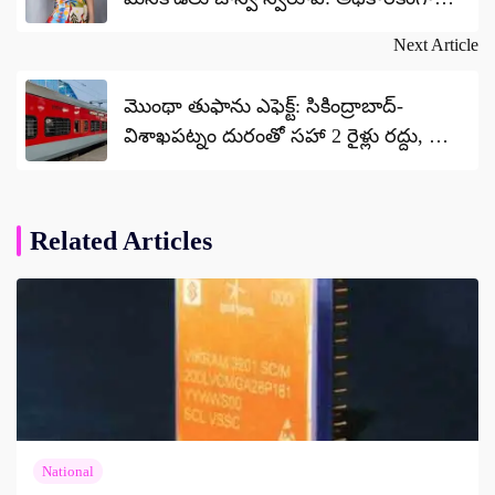
ప్రకటించిన తల్లి మంజుల
Next Article
మొంథా తుఫాను ఎఫెక్ట్: సికింద్రాబాద్-
విశాఖపట్నం దురంతో సహా 2 రైళ్లు రద్దు, వందే
భారత్‌తో పాటు 3 రైళ్ల దారి మళ్లింపు
Related Articles
National