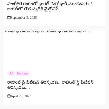
సాంకేతిక రంగంలో భారత్ మరో భారీ ముందడుగు..!
భారత్‌లో తొలి స్వదేశీ మైక్రోచిప్..
September 3, 2025
AP
National
రాహుల్ స్టే పిటిషన్ తిరస్కరణ.. రాహుల్ స్టే పిటిషన్
తిరస్కరణ.. .
April 20, 2023