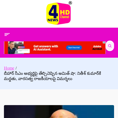
Skip
to
content
Search
for:
Home
బీహార్ సీఎం అభ్యర్థిపై తేల్చిచెప్పిన అమిత్ షా: నితీశ్ కుమార్‌కే
మద్దతు, వారసత్వ రాజకీయాలపై విమర్శలు