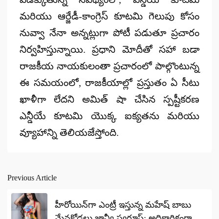
మరియు ఆర్జేడీ-కాంగ్రెస్ కూటమి గెలుపు కోసం
నువ్వా నేనా అన్నట్లుగా పోటీ పడుతూ ప్రచారం
నిర్వహిస్తున్నాయి. ప్రధాని మోదీతో సహా బడా
రాజకీయ నాయకులంతా ప్రచారంలో పాల్గొంటున్న
ఈ సమయంలో, రాజకీయాల్లో ప్రస్తుతం ఏ సీటు
ఖాళీగా లేదని అమిత్ షా చేసిన స్పష్టీకరణ
ఎన్డీయే కూటమి యొక్క ఐక్యతను మరియు
వ్యూహాన్ని తెలియజేస్తోంది.
Previous Article
Post
navigation
హీరోయిన్‌గా ఎంట్రీ ఇస్తున్న మహేష్ బాబు
మేనకోడలు జాన్వీ స్వరూప్: అధికారికంగా