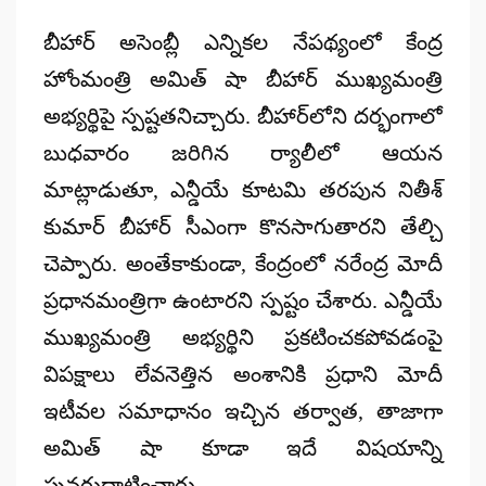
by
బీహార్ అసెంబ్లీ ఎన్నికల నేపథ్యంలో కేంద్ర
హోంమంత్రి
అమిత్ షా
బీహార్ ముఖ్యమంత్రి
అభ్యర్థిపై స్పష్టతనిచ్చారు. బీహార్‌లోని దర్భంగాలో
బుధవారం జరిగిన ర్యాలీలో ఆయన
మాట్లాడుతూ, ఎన్డీయే కూటమి తరపున
నితీశ్
కుమార్ బీహార్ సీఎంగా కొనసాగుతారని
తేల్చి
చెప్పారు. అంతేకాకుండా, కేంద్రంలో
నరేంద్ర మోదీ
ప్రధానమంత్రిగా ఉంటారని స్పష్టం చేశారు. ఎన్డీయే
ముఖ్యమంత్రి అభ్యర్థిని ప్రకటించకపోవడంపై
విపక్షాలు లేవనెత్తిన అంశానికి ప్రధాని మోదీ
ఇటీవల సమాధానం ఇచ్చిన తర్వాత, తాజాగా
అమిత్ షా కూడా ఇదే విషయాన్ని
పునరుద్ఘాటించారు.