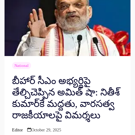
National
బీహార్ సీఎం అభ్యర్థిపై
తేల్చిచెప్పిన అమిత్ షా: నితీశ్
కుమార్‌కే మద్దతు, వారసత్వ
రాజకీయాలపై విమర్శలు
Editor
October 29, 2025
Posted