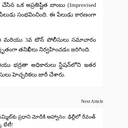
్పాటు చేసిన ఒక అప్రతిష్టిత బాంబు (Improvised
పడి పేలుడు సంభవించింది. ఈ పేలుడు కారణంగా
ిబ్బంది మరియు 3వ టౌన్ పోలీసులు సమాచారం
ిస్తృతంగా తనిఖీలు నిర్వహించడం జరిగింది.
మరియు భద్రతా అధికారులు స్టేషన్‌లోని ఇతర
ీసులు హెచ్చరికలు జారీ చేశారు.
Next Article
్మిట్‌కు ప్రధాని మోదీకి ఆహ్వానం: ఢిల్లీలో రేవంత్
్క భేటీ!