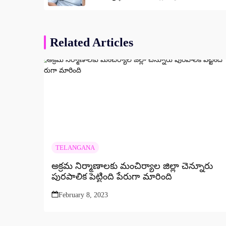
Related Articles
TELANGANA
అక్రమ నిర్మాణాలకు మంచిర్యాల జిల్లా చెన్నూరు
పురపాలిక పెట్టింది పేరుగా మారింది
February 8, 2023