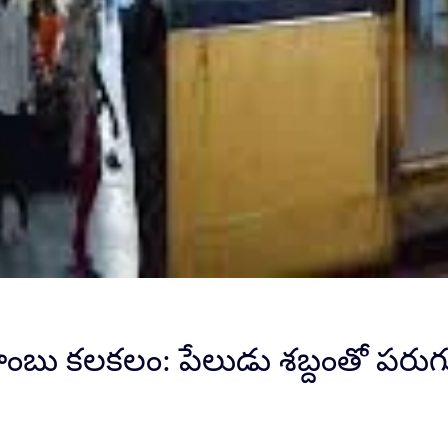
‌లో బాంబు కలకలం: పేలుడు శబ్దంతో పర