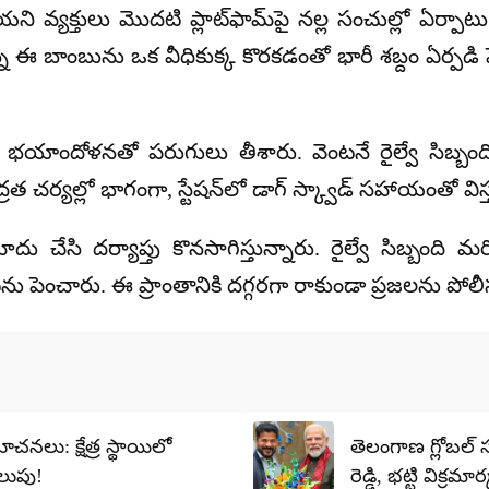
తుతెలియని వ్యక్తులు మొదటి ప్లాట్‌ఫామ్‌పై నల్ల సంచుల్లో ఏర
ఉన్న ఈ బాంబును ఒక వీధికుక్క కొరకడంతో భారీ శబ్దం ఏర్
 తీవ్ర భయాందోళనతో పరుగులు తీశారు. వెంటనే రైల్వే స
్రత చర్యల్లో భాగంగా, స్టేషన్‌లో డాగ్ స్క్వాడ్ సహాయంతో వ
 చేసి దర్యాప్తు కొనసాగిస్తున్నారు. రైల్వే సిబ్బంది 
్లను పెంచారు. ఈ ప్రాంతానికి దగ్గరగా రాకుండా ప్రజలను పోల
నలు: క్షేత్ర స్థాయిలో
తెలంగాణ గ్లోబల్ సమ
ిలుపు!
రెడ్డి, భట్టి విక్రమార