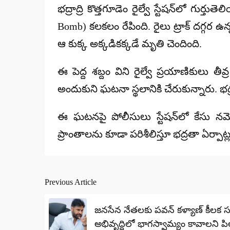
భద్రాద్రి కొత్తగూడెం రైల్వే స్టేషన్‌లో గుర్
Bomb) కలకలం రేపింది. రైలు ట్రాక్ దగ్గర 
ఆ కుక్క అక్కడికక్కడే మృతి చెందింది.
ఈ పెద్ద శబ్దం విని రైల్వే ప్రయాణికులు
అందుకుని ఘటనా స్థలానికి చేరుకున్నారు. భద
ఈ ఘటనపై పోలీసులు స్టేషన్‌లో కేసు నమోదు
ప్రాంతాలను కూడా పరిశీలిస్తూ భద్రతా ఏర్పాట
Previous Article
Post
navigation
జనసేన నేతలకు పవన్ కళ్యాణ్ కీలక సూచ
అభివృద్ధిలో భాగస్వామ్యం కావాలని ప