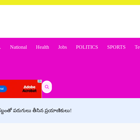
A
National
Health
Jobs
POLITICS
SPORTS
Te
Search
for:
ు శబ్దంతో పరుగులు తీసిన ప్రయాణికులు!