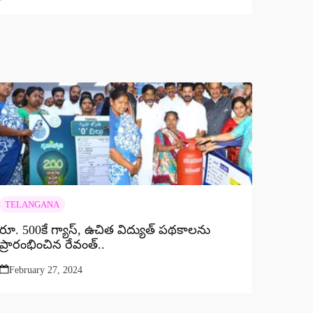
TELANGANA
రూ. 500కే గ్యాస్, ఉచిత విద్యుత్ పథకాలను
ప్రారంభించిన రేవంత్..
February 27, 2024