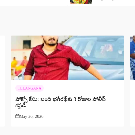
TELANGANA
పోక్సో కేసు: బండి భగీరథ్‌కు 3 రోజుల పోలీస్
కస్టడీ..
May 26, 2026