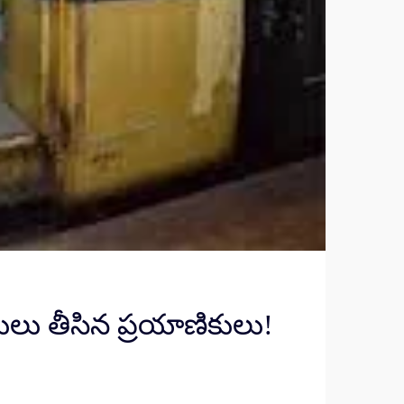
ుగులు తీసిన ప్రయాణికులు!