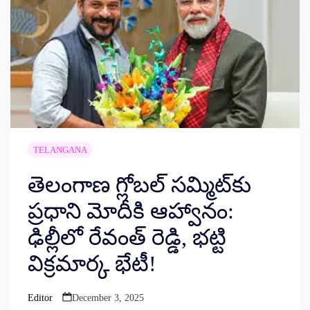
TELANGANA
తెలంగాణ గ్లోబల్ సమ్మిట్‌కు
ప్రధాని మోదీకి ఆహ్వానం:
ఢిల్లీలో రేవంత్ రెడ్డి, భట్టి
విక్రమార్క భేటీ!
Editor
December 3, 2025
Posted