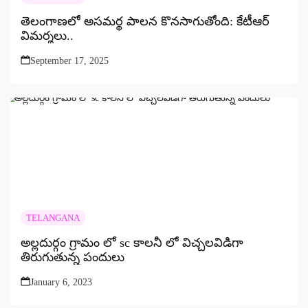
తెలంగాణలో అసమర్థ పాలన కొనసాగుతోంది: కేటీఆర్
విమర్శలు..
September 17, 2025
TELANGANA
అల్లదుర్గం గ్రామం లో sc కాలనీ లో విచ్చలవిడిగా
తిరుగుతున్న పందులు
January 6, 2023