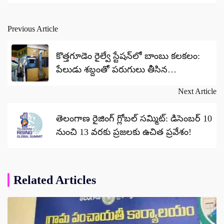
Previous Article
Post
navigation
కొత్తగూడెం రైల్వే స్టేషన్‌లో బాంబు కలకలం:
పేలుడు శబ్దంతో పరుగులు తీసిన
ప్రయాణికులు!
Next Article
తెలంగాణ రైజింగ్ గ్లోబల్ సమ్మిట్: డిసెంబర్ 10
నుంచి 13 వరకు ప్రజలకు ఉచిత ప్రవేశం!
Related Articles