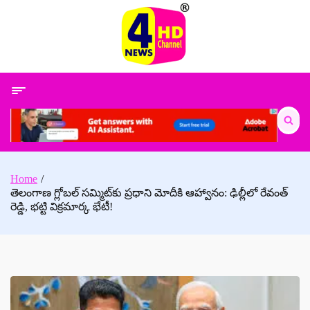
Skip
to
content
Search
for:
Home
తెలంగాణ గ్లోబల్ సమ్మిట్‌కు ప్రధాని మోదీకి ఆహ్వానం: ఢిల్లీలో రేవంత్
రెడ్డి, భట్టి విక్రమార్క భేటీ!