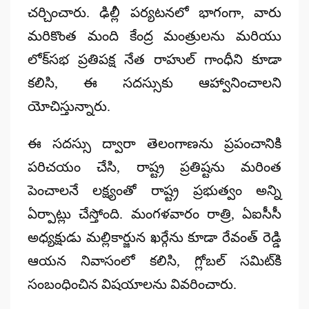
చర్చించారు. ఢిల్లీ పర్యటనలో భాగంగా, వారు
మరికొంత మంది కేంద్ర మంత్రులను మరియు
లోక్‌సభ ప్రతిపక్ష నేత
రాహుల్ గాంధీని
కూడా
కలిసి, ఈ సదస్సుకు ఆహ్వానించాలని
యోచిస్తున్నారు.
ఈ సదస్సు ద్వారా తెలంగాణను ప్రపంచానికి
పరిచయం చేసి, రాష్ట్ర ప్రతిష్టను మరింత
పెంచాలనే లక్ష్యంతో రాష్ట్ర ప్రభుత్వం అన్ని
ఏర్పాట్లు చేస్తోంది. మంగళవారం రాత్రి, ఏఐసీసీ
అధ్యక్షుడు
మల్లికార్జున ఖర్గేను
కూడా రేవంత్ రెడ్డి
ఆయన నివాసంలో కలిసి, గ్లోబల్ సమిట్‌కి
సంబంధించిన విషయాలను వివరించారు.