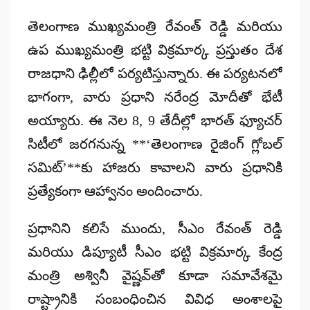
by
తెలంగాణ ముఖ్యమంత్రి
రేవంత్ రెడ్డి
మరియు
ఉప ముఖ్యమంత్రి
భట్టి విక్రమార్క
ప్రస్తుతం దేశ
రాజధాని ఢిల్లీలో పర్యటిస్తున్నారు. ఈ పర్యటనలో
భాగంగా, వారు ప్రధాని నరేంద్ర మోదీతో భేటీ
అయ్యారు. ఈ నెల
8, 9 తేదీల్లో భారత్ ఫ్యూచర్
సిటీలో
జరగనున్న **‘తెలంగాణ రైజింగ్ గ్లోబల్
సమిట్’**కు హాజరు కావాలని వారు ప్రధానికి
ప్రత్యేకంగా ఆహ్వానం అందించారు.
ప్రధానిని కలిసే ముందు, సీఎం రేవంత్ రెడ్డి
మరియు డిప్యూటీ సీఎం భట్టి విక్రమార్క కేంద్ర
మంత్రి
అశ్వినీ వైష్ణవ్‌తో
కూడా సమావేశమై
రాష్ట్రానికి సంబంధించిన వివిధ అంశాలపై