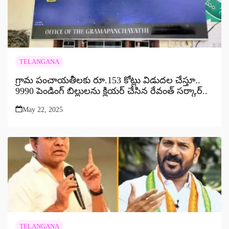
TELANGANA
గ్రామ పంచాయతీలకు రూ.153 కోట్లు విడుదల చేస్తూ..
9990 పెండింగ్ బిల్లులను క్లియర్ చేసిన రేవంత్ సర్కార్..
May 22, 2025
TELANGANA