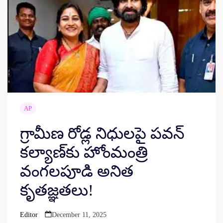
AP
గ్రామీణ రోడ్ల నిధులపై పవన్
కల్యాణ్‌కు హోంమంత్రి
వంగలపూడి అనిత
కృతజ్ఞతలు!
Editor
December 11, 2025
Posted