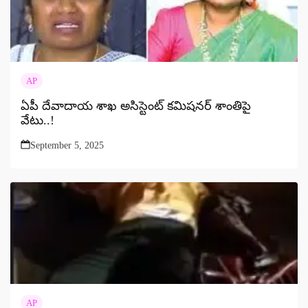
AP
ఏపీ దేవాదాయ శాఖ అసిస్టెంట్ కమిషనర్ శాంతిపై
వేటు..!
September 5, 2025
AP