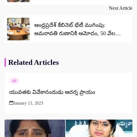
Next Article
ఆంధ్రప్రదేశ్ కేబినెట్ భేటీ ముగింపు:
అమరావతి రుణానికి ఆమోదం, 50 వేల
ఉద్యోగాలకు గ్రీన్ సిగ్నల్
Related Articles
AP
యువతకు వివేకానందుడు ఆదర్శ ప్రాయం
January 13, 2023