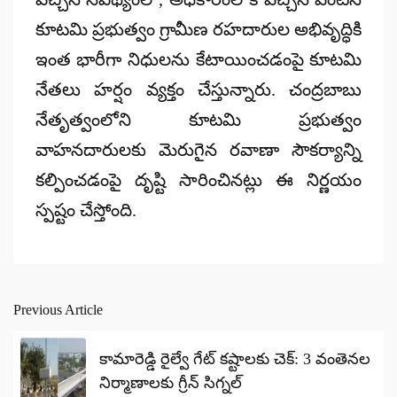
కూటమి ప్రభుత్వం గ్రామీణ రహదారుల అభివృద్ధికి
ఇంత భారీగా నిధులను కేటాయించడంపై కూటమి
నేతలు హర్షం వ్యక్తం చేస్తున్నారు.
చంద్రబాబు
నేతృత్వంలోని కూటమి ప్రభుత్వం
వాహనదారులకు మెరుగైన రవాణా సౌకర్యాన్ని
కల్పించడంపై దృష్టి సారించినట్లు ఈ నిర్ణయం
స్పష్టం చేస్తోంది.
Previous Article
Post
navigation
కామారెడ్డి రైల్వే గేట్ కష్టాలకు చెక్: 3 వంతెనల
నిర్మాణాలకు గ్రీన్ సిగ్నల్