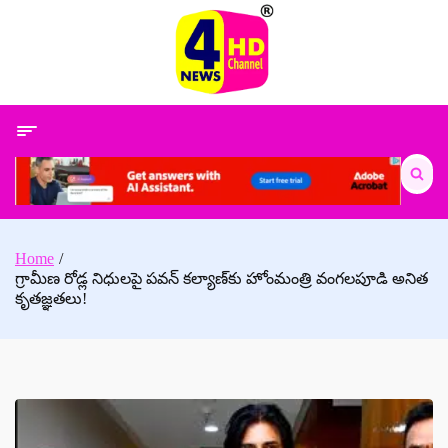
Skip
to
content
Search
for:
Home
గ్రామీణ రోడ్ల నిధులపై పవన్ కల్యాణ్‌కు హోంమంత్రి వంగలపూడి అనిత
కృతజ్ఞతలు!