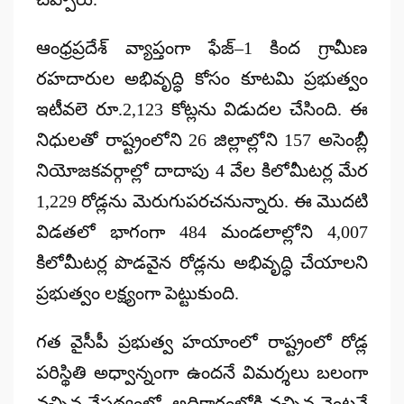
ఆంధ్రప్రదేశ్ వ్యాప్తంగా
ఫేజ్–1
కింద గ్రామీణ
రహదారుల అభివృద్ధి కోసం కూటమి ప్రభుత్వం
ఇటీవలె
రూ.2,123 కోట్లను
విడుదల చేసింది. ఈ
నిధులతో రాష్ట్రంలోని
26 జిల్లాల్లోని 157 అసెంబ్లీ
నియోజకవర్గాల్లో
దాదాపు
4 వేల కిలోమీటర్ల మేర
1,229 రోడ్లను మెరుగుపరచనున్నారు. ఈ మొదటి
విడతలో భాగంగా 484 మండలాల్లోని 4,007
కిలోమీటర్ల పొడవైన రోడ్లను అభివృద్ధి చేయాలని
ప్రభుత్వం లక్ష్యంగా పెట్టుకుంది.
గత వైసీపీ ప్రభుత్వ హయాంలో రాష్ట్రంలో రోడ్ల
పరిస్థితి అధ్వాన్నంగా ఉందనే విమర్శలు బలంగా
వచ్చిన నేపథ్యంలో, అధికారంలోకి వచ్చిన వెంటనే