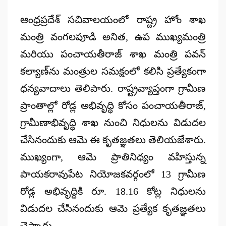
by
ఆంధ్రప్రదేశ్ సచివాలయంలో రాష్ట్ర హోం శాఖ
మంత్రి
వంగలపూడి అనిత
, ఉప ముఖ్యమంత్రి
మరియు పంచాయతీరాజ్ శాఖ మంత్రి
పవన్
కల్యాణ్‌ను
మంత్రుల సమక్షంలో కలిసి
ప్రత్యేకంగా
ధన్యవాదాలు
తెలిపారు. రాష్ట్రవ్యాప్తంగా గ్రామీణ
ప్రాంతాల్లో రోడ్ల అభివృద్ధి కోసం పంచాయతీరాజ్,
గ్రామీణాభివృద్ధి శాఖ నుంచి నిధులను విడుదల
చేసినందుకు ఆమె ఈ కృతజ్ఞతలు తెలియజేశారు.
ముఖ్యంగా, ఆమె ప్రాతినిధ్యం వహిస్తున్న
పాయకరావుపేట నియోజకవర్గంలో 13 గ్రామీణ
రోడ్ల అభివృద్ధికి
రూ. 18.16 కోట్ల
నిధులను
విడుదల చేసినందుకు ఆమె ప్రత్యేక కృతజ్ఞతలు
చెప్పారు.