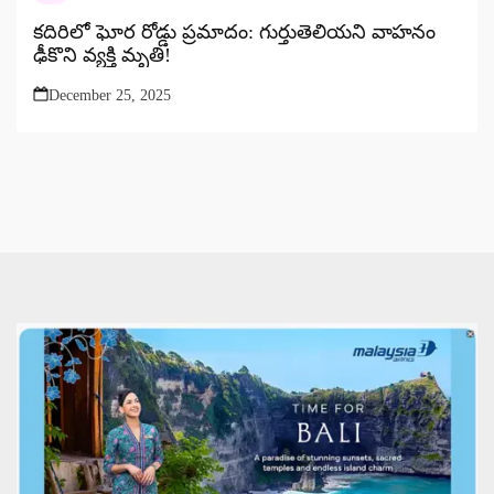
కదిరిలో ఘోర రోడ్డు ప్రమాదం: గుర్తుతెలియని వాహనం
ఢీకొని వ్యక్తి మృతి!
December 25, 2025