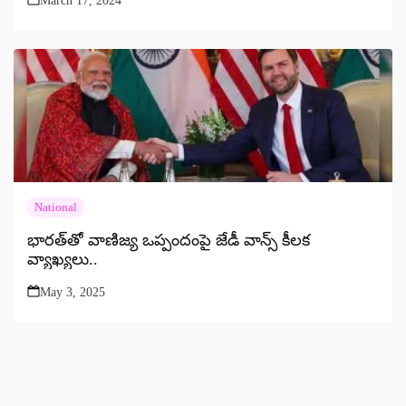
March 17, 2024
National
భారత్‌తో వాణిజ్య ఒప్పందంపై జేడీ వాన్స్ కీలక
వ్యాఖ్యలు..
May 3, 2025