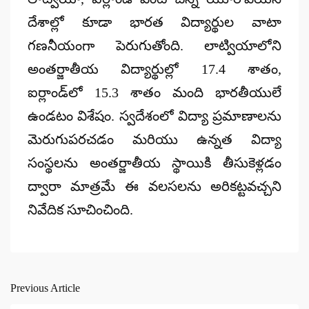
దేశాల్లో కూడా భారత విద్యార్థుల వాటా
గణనీయంగా పెరుగుతోంది. లాట్వియాలోని
అంతర్జాతీయ విద్యార్థుల్లో 17.4 శాతం,
ఐర్లాండ్‌లో 15.3 శాతం మంది భారతీయులే
ఉండటం విశేషం. స్వదేశంలో విద్యా ప్రమాణాలను
మెరుగుపరచడం మరియు ఉన్నత విద్యా
సంస్థలను అంతర్జాతీయ స్థాయికి తీసుకెళ్లడం
ద్వారా మాత్రమే ఈ వలసలను అరికట్టవచ్చని
నివేదిక సూచించింది.
Previous Article
Post