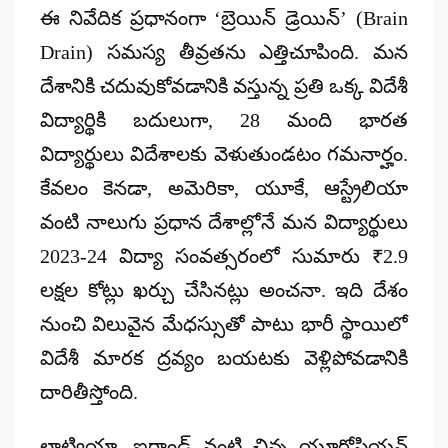
ఈ నివేదిక ప్రధానంగా
‘బ్రెయిన్ డ్రెయిన్’ (Brain
Drain)
సమస్య తీవ్రతను ఎత్తిచూపింది. మన
దేశానికి చదువుకోవడానికి వస్తున్న ప్రతి ఒక్క విదేశీ
విద్యార్థికి బదులుగా, 28 మంది భారత
విద్యార్థులు విదేశాలకు వెళుతుండటం గమనార్హం.
కేవలం కెనడా, అమెరికా, యూకే, ఆస్ట్రేలియా
వంటి నాలుగు ప్రధాన దేశాల్లోనే మన విద్యార్థులు
2023-24 విద్యా సంవత్సరంలో సుమారు
₹2.9
లక్షల కోట్లు
ఖర్చు చేసినట్లు అంచనా. ఇది దేశం
నుంచి విలువైన మేధస్సుతో పాటు భారీ స్థాయిలో
విదేశీ మారక ద్రవ్యం బయటకు వెళ్లిపోవడానికి
దారితీస్తోంది.
లాట్వియా, ఐర్లాండ్ వంటి చిన్న యూరోపియన్