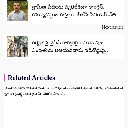
navigation
గ్రామీణ పేదలకు వ్యతిరేకంగా కాంగ్రెస్,
కమ్యూనిస్టుల కుట్రలు -బీజేపీ సీనియర్ నేత
విష్ణువర్ధన్ రెడ్డి
Next Article
గర్భిణీపై వైసిపి కార్యకర్త అమానుషం:
నిందితుడు అజయ్‌దేవాను నడిరోడ్డుపై
ఊరేగించి రిమాండ్‌కు తరలించిన పోలీసులు
Related Articles