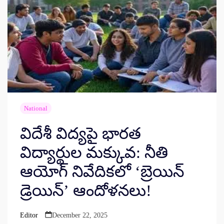
National
విదేశీ విద్యపై భారత
విద్యార్థుల మక్కువ: నీతి
ఆయోగ్ నివేదికలో ‘బ్రెయిన్
డ్రెయిన్’ ఆందోళనలు!
Editor
December 22, 2025
Posted