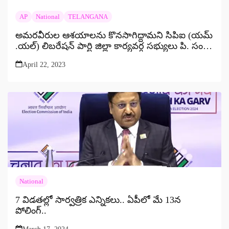
AP
National
TELANGANA
అమరవీరుల ఆశయాలను కొనసాగిద్దామని సిపిఐ (యమ్
.యల్) లిబరేషన్ పార్టి జిల్లా కార్యవర్గ సభ్యులు పి. సంగం
పిలుపు
April 22, 2023
National
7 విడతల్లో సార్వత్రిక ఎన్నికలు.. ఏపీలో మే 13న
పోలింగ్..