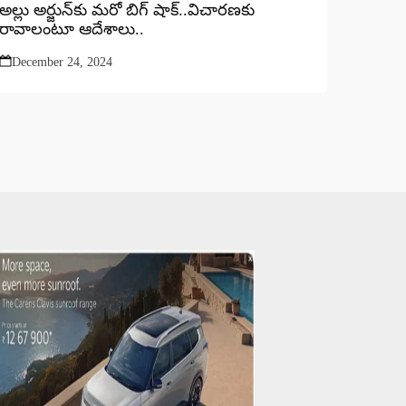
అల్లు అర్జున్‌కు మరో బిగ్ షాక్..విచారణకు
రావాలంటూ ఆదేశాలు..
December 24, 2024