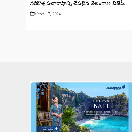
సరికొత్త ప్రచారాస్త్రాన్ని చేపట్టిన తెలంగాణ బీజేపీ..
March 17, 2024