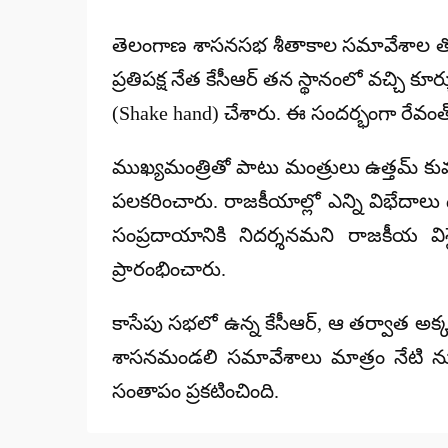
by
తెలంగాణ శాసనసభ శీతాకాల సమావేశాల తొలిర
ప్రతిపక్ష నేత
కేసీఆర్
తన స్థానంలో వచ్చి కూర
(Shake hand) చేశారు. ఈ సందర్భంగా రేవంత్ 
ముఖ్యమంత్రితో పాటు మంత్రులు ఉత్తమ్ కుమార్ రె
పలకరించారు. రాజకీయాల్లో ఎన్ని విభేదాల
సంప్రదాయానికి నిదర్శనమని రాజకీయ విశ్
ప్రారంభించారు.
కాసేపు సభలో ఉన్న కేసీఆర్, ఆ తర్వాత అక్కడ
శాసనమండలి సమావేశాలు మాత్రం నేటి నుం
సంతాపం ప్రకటించింది.