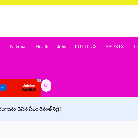
A
National
Health
Jobs
POLITICS
SPORTS
Te
Search
for:
రచాలనం చేసిన సీఎం రేవంత్ రెడ్డి!