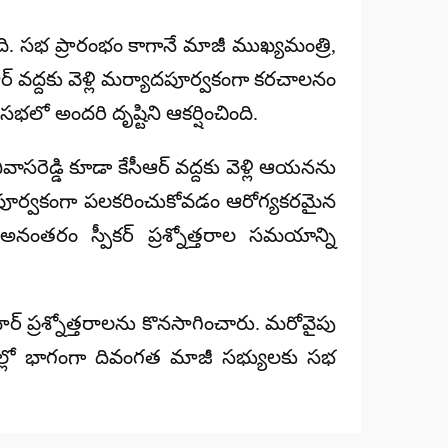
. సభ ప్రారంభం కాగానే మాజీ ముఖ్యమంత్రి,
ఆర్ వద్దకు వెళ్లి మర్యాదపూర్వకంగా కరచాలనం
భలో అందరి దృష్టిని ఆకర్షించింది.
ీనివాసరెడ్డి కూడా కేసీఆర్ వద్దకు వెళ్లి ఆయనను
యాదపూర్వకంగా పలకరించుకోవడం ఆరోగ్యకరమైన
అనంతరం స్పీకర్ ప్రశ్నోత్తరాల సమయాన్ని
ార్ ప్రశ్నోత్తరాలను కొనసాగించారు. మరోవైపు
ాల్లో భాగంగా దివంగత మాజీ సభ్యులకు సభ