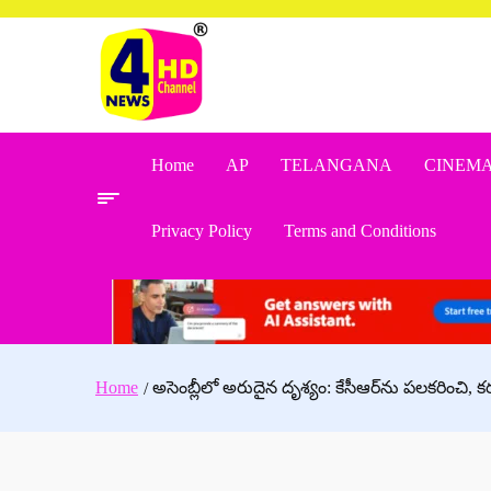
Skip
to
content
Home
AP
TELANGANA
CINEM
Privacy Policy
Terms and Conditions
Home
అసెంబ్లీలో అరుదైన దృశ్యం: కేసీఆర్‌ను పలకరించి, క