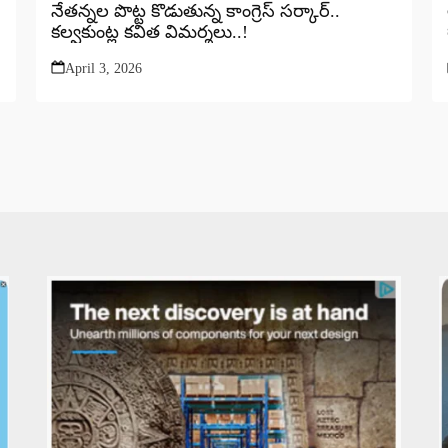
నేతన్నల పొట్ట కొడుతున్న కాంగ్రెస్ సర్కార్..
కల్వకుంట్ల కవిత విమర్శలు..!
April 3, 2026