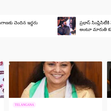
ంగాణకు చెందిన ఇద్దరు
ప్రభాస్ సింప్లిసి
అంటూ మారుతి కుమ
TELANGANA