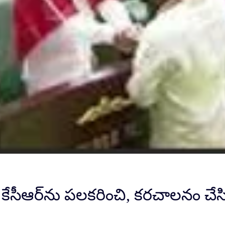
కేసీఆర్‌ను పలకరించి, కరచాలనం చేసిన