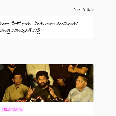
Next Article
టీకి ఫిదా: ‘హీరో గారు.. మీరు చాలా మంచివారు’
ార్తె ఎమోషనల్ పోస్ట్!
TELANGANA