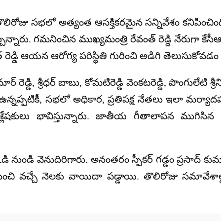
ోజు సభలో అత్యంత ఆసక్తికరమైన సన్నివేశం కనిపించింది
్చున్నారు. గమనించిన ముఖ్యమంత్రి
రేవంత్ రెడ్డి
నేరుగా కేసీ
రెడ్డి ఆయన ఆరోగ్య పరిస్థితి గురించి అడిగి తెలుసుకోవడం స
డ్డి, శ్రీధర్ బాబు, కోమటిరెడ్డి వెంకటరెడ్డి, పొంగులేటి శ్ర
ు ఉన్నప్పటికీ, సభలో అధికార, ప్రతిపక్ష నేతలు ఇలా మర్
లేషకులు భావిస్తున్నారు. జాతీయ గీతాలాపన ముగిసిన 
ి నుండి వెనుదిరిగారు. అనంతరం స్పీకర్ గడ్డం ప్రసాద్ కుమ
చి వచ్చే నెలకు వాయిదా పడ్డాయి. తొలిరోజు సమావేశ