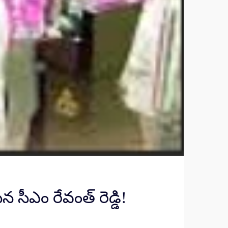
 సీఎం రేవంత్ రెడ్డి!