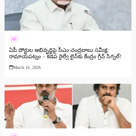
AP
ఏపీ పోర్టుల అభివృద్ధిపై సీఎం చంద్రబాబు సమీక్ష:
రామాయపట్నం – కడప రైల్వే లైన్‌కు కేంద్రం గ్రీన్ సిగ్నల్!
March 16, 2026