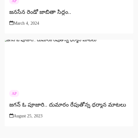
AP
జనసేన రెండో జాబితా సిద్దం..
March 4, 2024
AP
జగన్ ఓ పూజారి.. దుమారం రేపుతోన్న ధర్మాన మాటలు
August 25, 2023