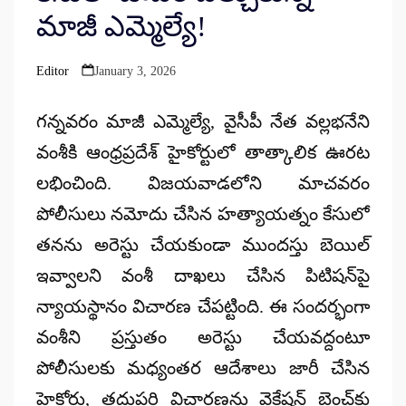
మాజీ ఎమ్మెల్యే!
Editor
January 3, 2026
Posted
by
గన్నవరం మాజీ ఎమ్మెల్యే, వైసీపీ నేత వల్లభనేని
వంశీకి ఆంధ్రప్రదేశ్ హైకోర్టులో తాత్కాలిక ఊరట
లభించింది. విజయవాడలోని మాచవరం
పోలీసులు నమోదు చేసిన హత్యాయత్నం కేసులో
తనను అరెస్టు చేయకుండా ముందస్తు బెయిల్
ఇవ్వాలని వంశీ దాఖలు చేసిన పిటిషన్‌పై
న్యాయస్థానం విచారణ చేపట్టింది. ఈ సందర్భంగా
వంశీని ప్రస్తుతం అరెస్టు చేయవద్దంటూ
పోలీసులకు మధ్యంతర ఆదేశాలు జారీ చేసిన
హైకోర్టు, తదుపరి విచారణను వెకేషన్ బెంచ్‌కు