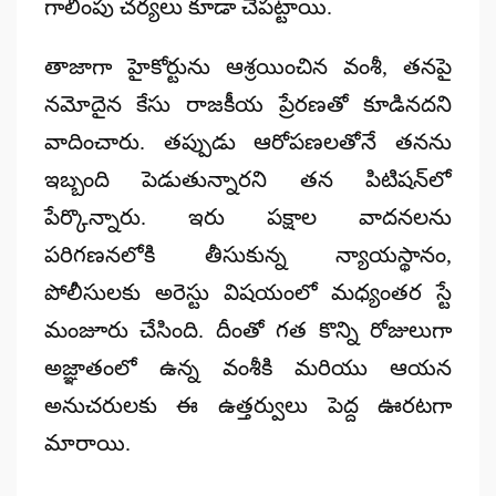
గాలింపు చర్యలు కూడా చేపట్టాయి.
తాజాగా హైకోర్టును ఆశ్రయించిన వంశీ, తనపై
నమోదైన కేసు రాజకీయ ప్రేరణతో కూడినదని
వాదించారు. తప్పుడు ఆరోపణలతోనే తనను
ఇబ్బంది పెడుతున్నారని తన పిటిషన్‌లో
పేర్కొన్నారు. ఇరు పక్షాల వాదనలను
పరిగణనలోకి తీసుకున్న న్యాయస్థానం,
పోలీసులకు అరెస్టు విషయంలో మధ్యంతర స్టే
మంజూరు చేసింది. దీంతో గత కొన్ని రోజులుగా
అజ్ఞాతంలో ఉన్న వంశీకి మరియు ఆయన
అనుచరులకు ఈ ఉత్తర్వులు పెద్ద ఊరటగా
మారాయి.