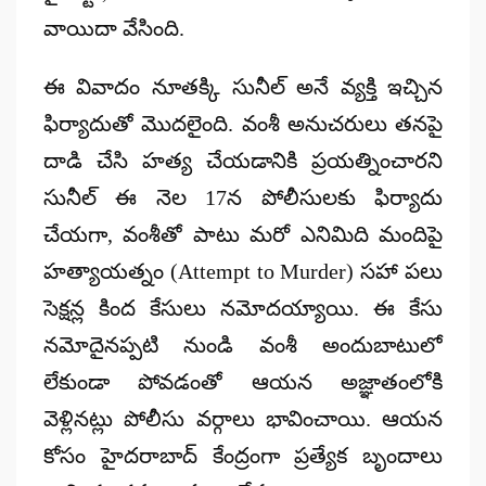
వాయిదా వేసింది.
ఈ వివాదం నూతక్కి సునీల్ అనే వ్యక్తి ఇచ్చిన
ఫిర్యాదుతో మొదలైంది. వంశీ అనుచరులు తనపై
దాడి చేసి హత్య చేయడానికి ప్రయత్నించారని
సునీల్ ఈ నెల 17న పోలీసులకు ఫిర్యాదు
చేయగా, వంశీతో పాటు మరో ఎనిమిది మందిపై
హత్యాయత్నం (Attempt to Murder) సహా పలు
సెక్షన్ల కింద కేసులు నమోదయ్యాయి. ఈ కేసు
నమోదైనప్పటి నుండి వంశీ అందుబాటులో
లేకుండా పోవడంతో ఆయన అజ్ఞాతంలోకి
వెళ్లినట్లు పోలీసు వర్గాలు భావించాయి. ఆయన
కోసం హైదరాబాద్ కేంద్రంగా ప్రత్యేక బృందాలు