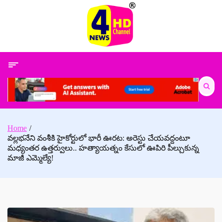
Skip
to
content
Search
for:
Home
వల్లభనేని వంశీకి హైకోర్టులో భారీ ఊరట: అరెస్టు చేయవద్దంటూ
మధ్యంతర ఉత్తర్వులు.. హత్యాయత్నం కేసులో ఊపిరి పీల్చుకున్న
మాజీ ఎమ్మెల్యే!