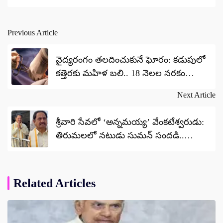
Previous Article
Post
navigation
వైద్యరంగం తలదించుకునే ఘోరం: కడుపులో
కత్తెరకు మహిళ బలి.. 18 నెలల నరకం
తర్వాత విషాదాంతం!
Next Article
శ్రీవారి సేవలో ‘అన్నమయ్య’ వేంకటేశ్వరుడు:
తిరుమలలో నటుడు సుమన్ సందడి..
ఫోటోలు వైరల్!
Related Articles