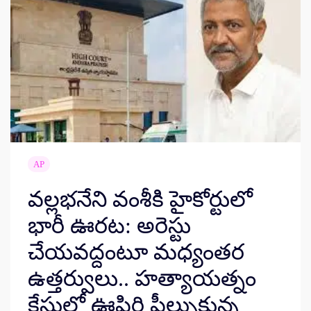
AP
వల్లభనేని వంశీకి హైకోర్టులో
భారీ ఊరట: అరెస్టు
చేయవద్దంటూ మధ్యంతర
ఉత్తర్వులు.. హత్యాయత్నం
కేసులో ఊపిరి పీల్చుకున్న