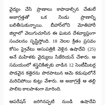
by
వైద్యం చేసి ప్రాణాలు కాపాడాల్సిన చేతులే
అజాగ్రత్తతో ఒక నిండు ప్రాణాన్ని
బలితీసుకున్నాయి. బీహార్‌లోని మోతిహారీ
జిల్లాలో వెలుగుచూసిన ఈ ఘటన దేశవ్యాప్తంగా
సంచలనం సృష్టిస్తోంది. 18 నెలల క్రితం ప్రసవం
కోసం ప్రైవేటు ఆసుపత్రికి వెళ్లిన ఉషాదేవి (25)
అనే మహిళకు వైద్యులు సిజేరియన్ చేశారు. ఆ
సమయంలో శస్త్రచికిత్సకు వాడిన 12 సెంటీమీటర్ల
పొడవైన కత్తెరను పొరపాటున ఆమె కడుపులోనే
మరిచిపోయి కుట్లు వేశారు. ఆ అజాగ్రత్తే ఆ తల్లి
పాలిట కాలపాశంగా మారింది.
ఆపరేషన్ జరిగినప్పటి నుండి ఉషాదేవి