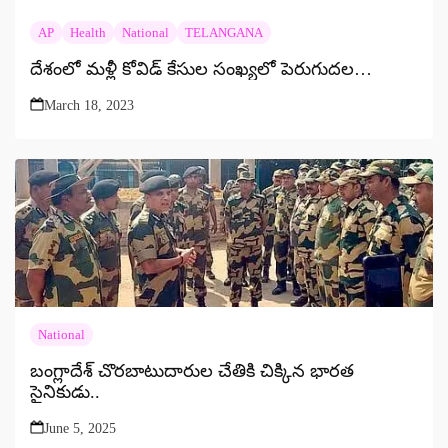
AP
Health
National
TELANGANA
దేశంలో మళ్లీ కోవిడ్ కేసుల సంఖ్యలో పెరుగుదల…
March 18, 2023
National
బంగ్లాదేశ్ చొరబాటుదారుల చేతికి చిక్కిన భారత
సైనికుడు..
June 5, 2025