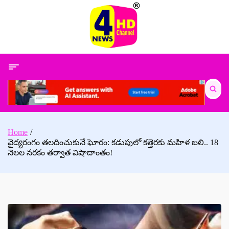
Skip
to
content
Search
for:
Home
వైద్యరంగం తలదించుకునే ఘోరం: కడుపులో కత్తెరకు మహిళ బలి.. 18
నెలల నరకం తర్వాత విషాదాంతం!