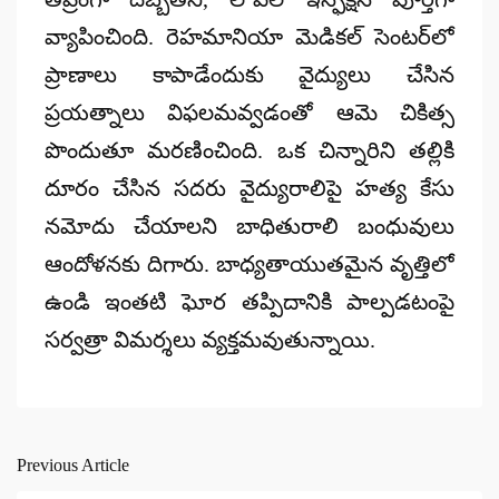
వ్యాపించింది. రెహమానియా మెడికల్ సెంటర్‌లో
ప్రాణాలు కాపాడేందుకు వైద్యులు చేసిన
ప్రయత్నాలు విఫలమవ్వడంతో ఆమె చికిత్స
పొందుతూ మరణించింది. ఒక చిన్నారిని తల్లికి
దూరం చేసిన సదరు వైద్యురాలిపై హత్య కేసు
నమోదు చేయాలని బాధితురాలి బంధువులు
ఆందోళనకు దిగారు. బాధ్యతాయుతమైన వృత్తిలో
ఉండి ఇంతటి ఘోర తప్పిదానికి పాల్పడటంపై
సర్వత్రా విమర్శలు వ్యక్తమవుతున్నాయి.
Previous Article
Post