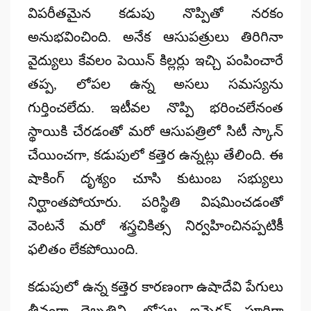
విపరీతమైన కడుపు నొప్పితో నరకం
అనుభవించింది. అనేక ఆసుపత్రులు తిరిగినా
వైద్యులు కేవలం పెయిన్ కిల్లర్లు ఇచ్చి పంపించారే
తప్ప, లోపల ఉన్న అసలు సమస్యను
గుర్తించలేదు. ఇటీవల నొప్పి భరించలేనంత
స్థాయికి చేరడంతో మరో ఆసుపత్రిలో సిటీ స్కాన్
చేయించగా, కడుపులో కత్తెర ఉన్నట్లు తేలింది. ఈ
షాకింగ్ దృశ్యం చూసి కుటుంబ సభ్యులు
నిర్ఘాంతపోయారు. పరిస్థితి విషమించడంతో
వెంటనే మరో శస్త్రచికిత్స నిర్వహించినప్పటికీ
ఫలితం లేకపోయింది.
కడుపులో ఉన్న కత్తెర కారణంగా ఉషాదేవి పేగులు
తీవ్రంగా దెబ్బతిని, లోపల ఇన్ఫెక్షన్ పూర్తిగా