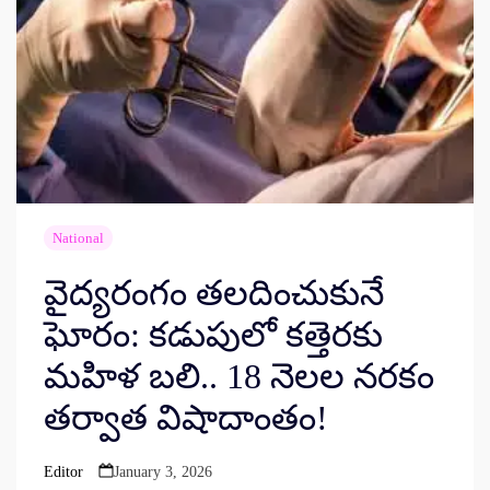
National
వైద్యరంగం తలదించుకునే
ఘోరం: కడుపులో కత్తెరకు
మహిళ బలి.. 18 నెలల నరకం
తర్వాత విషాదాంతం!
Editor
January 3, 2026
Posted