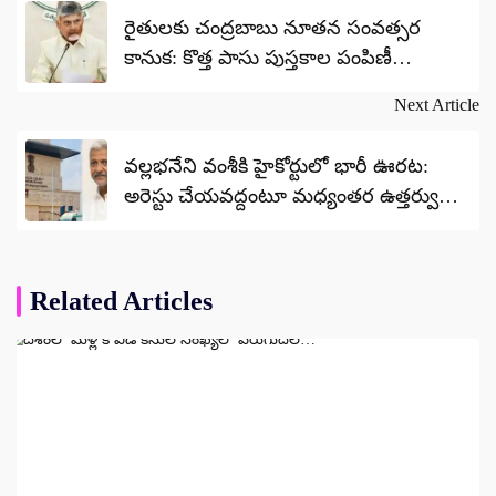
navigation
రైతులకు చంద్రబాబు నూతన సంవత్సర
కానుక: కొత్త పాసు పుస్తకాల పంపిణీ
ప్రారంభం.. భూ వివాదాల రహిత రాష్ట్రమే
Next Article
లక్ష్యం!
వల్లభనేని వంశీకి హైకోర్టులో భారీ ఊరట:
అరెస్టు చేయవద్దంటూ మధ్యంతర ఉత్తర్వులు..
హత్యాయత్నం కేసులో ఊపిరి పీల్చుకున్న
మాజీ ఎమ్మెల్యే!
Related Articles