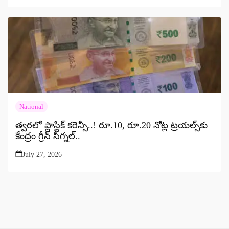
National
త్వరలో ప్లాస్టిక్ కరెన్సీ..! రూ.10, రూ.20 నోట్ల ట్రయల్స్‌కు
కేంద్రం గ్రీన్ సిగ్నల్..
July 27, 2026