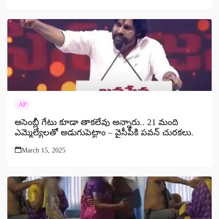
AP
అసెంబ్లీ గేటు కూడా తాకలేవు అన్నారు.. 21 మంది
ఎమ్మెల్యేలతో అడుగుపెట్టాం – వైసీపీకి పవన్ చురకలు.
March 15, 2025