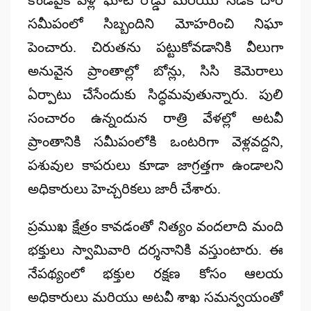
సమీపంలో సిబ్బందిని మోహరించి నిఘా
పెంచారు. చిరుతను పట్టుకోవడానికి వీలుగా
అనువైన ప్రాంతాల్లో
బోన్లు, సిసి కెమెరాలు
ఏర్పాటు చేసేందుకు సిద్ధమవుతున్నారు. పులి
సంచారం ఉన్నందున రాత్రి వేళల్లో అటవీ
ప్రాంతానికి సమీపంలోకి ఒంటరిగా వెళ్లవద్దని,
పశువుల కాపరులు కూడా జాగ్రత్తగా ఉండాలని
అధికారులు హెచ్చరికలు జారీ చేశారు.
ప్రముఖ క్షేత్రం కావడంతో నిత్యం వందలాది మంది
భక్తులు స్వామివారి దర్శనానికి వస్తుంటారు. ఈ
నేపథ్యంలో భక్తుల రక్షణ కోసం ఆలయ
అధికారులు మరియు అటవీ శాఖ సమన్వయంతో