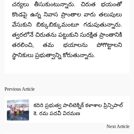
చర్యలు తీసుకుంటున్నారు. చిరుత భయంతో
కొండపై ఉన్న నివాస ప్రాంతాల వారు తలుపులు
వేసుకుని బిక్కుబిక్కుమంటూ గడుపుతున్నారు.
త్వరలోనే చిరుతను పట్టుకుని సురక్షిత ప్రాంతానికి
తరలించి, తమ భయాలను పోగొట్టాలని
స్థానికులు ప్రభుత్వాన్ని కోరుతున్నారు.
Previous Article
Post
navigation
కదిరి ప్రభుత్వ పాలిటెక్నిక్ కళాశాల ప్రిన్సిపాల్
కె. రమ పదవీ విరమణ
Next Article