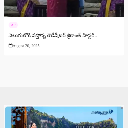
AP
వెలుగులోకి వస్తోన్న రౌడీషీటర్ శ్రీకాంత్ హిస్టరీ..
August 20, 2025