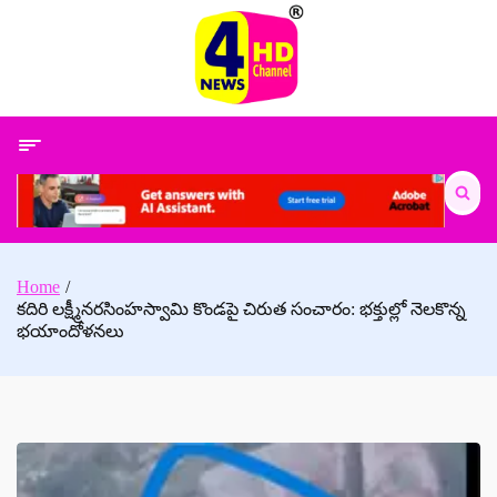
Skip
to
content
Search
for:
Home
కదిరి లక్ష్మీనరసింహస్వామి కొండపై చిరుత సంచారం: భక్తుల్లో నెలకొన్న
భయాందోళనలు