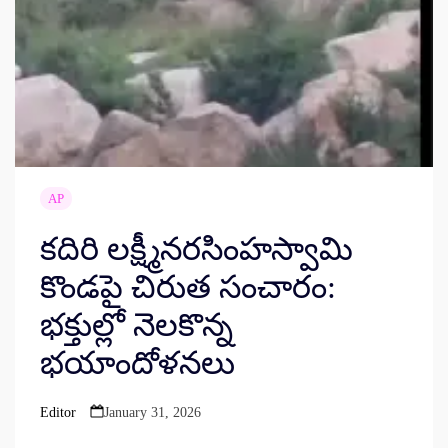
AP
కదిరి లక్ష్మీనరసింహస్వామి
కొండపై చిరుత సంచారం:
భక్తుల్లో నెలకొన్న
భయాందోళనలు
Editor
January 31, 2026
Posted
by