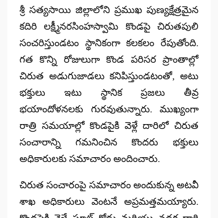
శ్రీ సత్యసాయి జిల్లాలోని ప్రముఖ పుణ్యక్షేత్రమైన
కదిరి లక్ష్మీనరసింహస్వామి
కొండపై చిరుతపులి
సంచరిస్తుండటం స్థానికంగా కలకలం రేపుతోంది.
గత కొన్ని రోజులుగా కొండ పరిసర ప్రాంతాల్లో
చిరుత అడుగుజాడలు కనిపిస్తుండటంతో, అటు
భక్తులు ఇటు స్థానిక ప్రజలు తీవ్ర
భయాందోళనలకు గురవుతున్నారు. ముఖ్యంగా
రాత్రి సమయాల్లో కొండపైకి వెళ్లే దారిలో చిరుత
సంచారాన్ని గమనించిన కొందరు భక్తులు
అధికారులకు సమాచారం అందించారు.
చిరుత సంచారంపై సమాచారం అందుకున్న అటవీ
శాఖ అధికారులు వెంటనే అప్రమత్తమయ్యారు.
కొండపైకి వెళ్లే ఘాట్ రోడ్డు మరియు నడక దారి