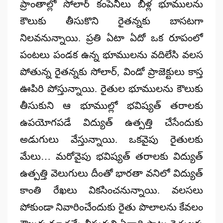
ప్రాంతాల్లో సోలార్ కంపెనీలు బీళ్ల భూములను
కౌలుకు తీసుకొని రైతన్నకు బాసటగా
నిలవనున్నాయి. ప్రతి ఏటా ఏదో ఒక రూపంలో
పంటలు పండక ఉన్న భూములను వదిలేసి వలస
పోతున్న రైతన్నకు సోలార్, విండో ప్రాజెక్టులు కాస్త
ఊపిరి పోస్తున్నాయి. రైతుల భూములను కౌలుకు
తీసుకుని ఆ భూముల్లో భవిష్యత్ తరాలకు
ఉపయోగపడే విద్యుత్ ఉత్పత్తి చేసేందుకు
అడుగులు వేస్తున్నాయి. ఒకవైపు రైతులకు
మేలు… మరోవైపు భవిష్యత్ తరాలకు విద్యుత్
ఉత్పత్తి వెలుగులు దీంతో భారతా వనిలో విద్యుత్
కాంతి రేఖలు వికసించనున్నాయి. వలసలు
పోకుండా నివారించేందుకు రైతు పొలాలను కేవలం