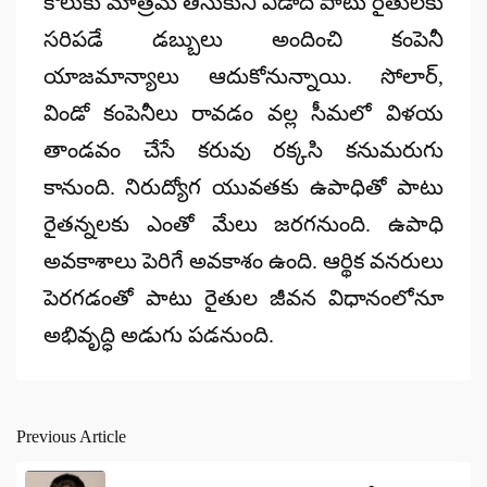
కౌలుకు మాత్రమే తీసుకుని ఏడాది పాటు రైతులకు
సరిపడే డబ్బులు అందించి కంపెనీ
యాజమాన్యాలు ఆదుకోనున్నాయి. సోలార్,
విండో కంపెనీలు రావడం వల్ల సీమలో విళయ
తాండవం చేసే కరువు రక్కసి కనుమరుగు
కానుంది. నిరుద్యోగ యువతకు ఉపాధితో పాటు
రైతన్నలకు ఎంతో మేలు జరగనుంది. ఉపాధి
అవకాశాలు పెరిగే అవకాశం ఉంది. ఆర్థిక వనరులు
పెరగడంతో పాటు రైతుల జీవన విధానంలోనూ
అభివృద్ధి అడుగు పడనుంది.
Previous Article
Post
navigation