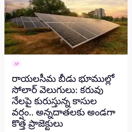
AP
రాయలసీమ బీడు భూముల్లో
సోలార్ వెలుగులు: కరువు
నేలపై కురుస్తున్న కాసుల
వర్షం.. అన్నదాతలకు అండగా
కొత్త ప్రాజెక్టులు