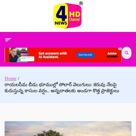
Skip
to
content
Search
for:
Home
రాయలసీమ బీడు భూముల్లో సోలార్ వెలుగులు: కరువు నేలపై
కురుస్తున్న కాసుల వర్షం.. అన్నదాతలకు అండగా కొత్త ప్రాజెక్టులు