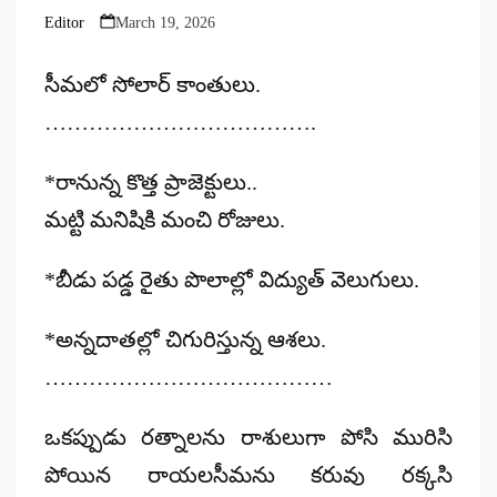
Editor
March 19, 2026
Posted
by
సీమలో సోలార్ కాంతులు.
……………………………….
*రానున్న కొత్త ప్రాజెక్టులు..
మట్టి మనిషికి మంచి రోజులు.
*బీడు పడ్డ రైతు పొలాల్లో విద్యుత్ వెలుగులు.
*అన్నదాతల్లో చిగురిస్తున్న ఆశలు.
…………………………………
ఒకప్పుడు రత్నాలను రాశులుగా పోసి మురిసి
పోయిన రాయలసీమను కరువు రక్కసి