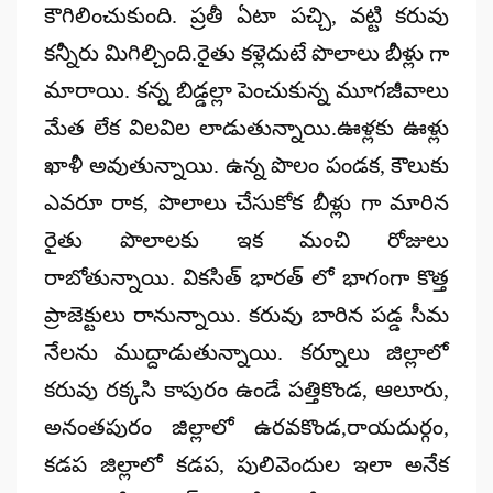
కౌగిలించుకుంది. ప్రతీ ఏటా పచ్చి, వట్టి కరువు
కన్నీరు మిగిల్చింది.రైతు కళ్లెదుటే పొలాలు బీళ్లు గా
మారాయి. కన్న బిడ్డల్లా పెంచుకున్న మూగజీవాలు
మేత లేక విలవిల లాడుతున్నాయి.ఊళ్లకు ఊళ్లు
ఖాళీ అవుతున్నాయి. ఉన్న పొలం పండక, కౌలుకు
ఎవరూ రాక, పొలాలు చేసుకోక బీళ్లు గా మారిన
రైతు పొలాలకు ఇక మంచి రోజులు
రాబోతున్నాయి. వికసిత్ భారత్ లో భాగంగా కొత్త
ప్రాజెక్టులు రానున్నాయి. కరువు బారిన పడ్డ సీమ
నేలను ముద్దాడుతున్నాయి. కర్నూలు జిల్లాలో
కరువు రక్కసి కాపురం ఉండే పత్తికొండ, ఆలూరు,
అనంతపురం జిల్లాలో ఉరవకొండ,రాయదుర్గం,
కడప జిల్లాలో కడప, పులివెందుల ఇలా అనేక