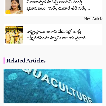
వివాదాస్పద పాటపై గాయని మంగ్లీ
క్షమాపణలు: ‘సర్కే చునారే తేరీ సర్కే’
పాటను ప్లాట్‌ఫామ్స్ నుండి తొలగింపు
Next Article
రాష్ట్రస్థాయి ఉగాది వేడుకల్లో ఖాద్రీ
లక్ష్మీనరసింహ స్వామి ఆలయ ప్రధాన
అర్చకులను ఘనంగా సత్కరించిన సీఎం
చంద్రబాబు
Related Articles