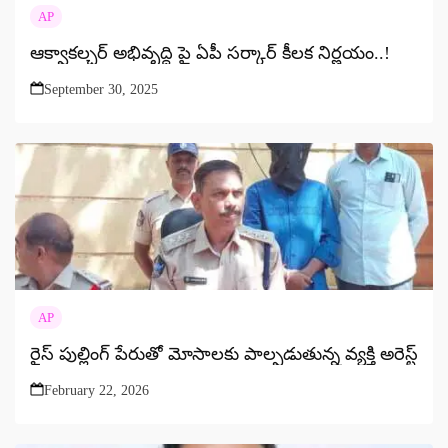
AP
ఆక్వాకల్చర్ అభివృద్ధి పై ఏపీ సర్కార్ కీలక నిర్ణయం..!
September 30, 2025
AP
రైస్ పుల్లింగ్ పేరుతో మోసాలకు పాల్పడుతున్న వ్యక్తి అరెస్ట్
February 22, 2026