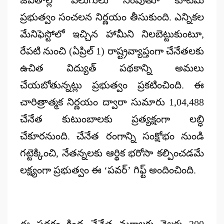
జీవితాల్లో వెలుగులు నింపుతూ కూటమి
ప్రభుత్వం సంచలన నిర్ణయం తీసుకుంది. ఎన్నికల
మేనిఫెస్టోలో ఇచ్చిన హామీని నిలబెట్టుకుంటూ,
రేపటి నుంచి (ఏప్రిల్ 1) రాష్ట్రవ్యాప్తంగా చేనేతలకు
ఉచిత విద్యుత్ పథకాన్ని అమలు
చేయబోతున్నట్లు ప్రభుత్వం ప్రకటించింది. ఈ
చారిత్రాత్మక నిర్ణయం ద్వారా సుమారు 1,04,488
చేనేత కుటుంబాలకు ప్రత్యక్షంగా లబ్ధి
చేకూరనుంది. చేనేత రంగాన్ని సంక్షోభం నుండి
గట్టెక్కించి, నేతన్నలకు ఆర్థిక భరోసా కల్పించడమే
లక్ష్యంగా ప్రభుత్వం ఈ ‘పవర్’ గిఫ్ట్ అందించింది.