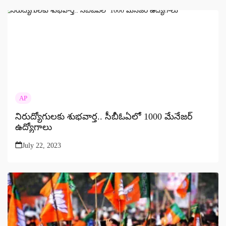
AP
నిరుద్యోగులకు శుభవార్త.. సీబీఓఏలో 1000 మేనేజర్
ఉద్యోగాలు
July 22, 2023