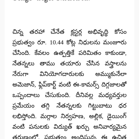
చిన్న తరహా చేనేత క్లస్టర్ల అభివృద్ధి కోసం
ప్రభుత్వం రూ. 10.44 కోట్ల నిధులను మంజూరు
చేసింది. కేవలం ఉత్పత్తికే పరిమితం కాకుండా,
నేతన్నలు తాము తయారు చేసిన వస్త్రాలను
నేరుగా వినియోగదారులకు అమ్ముకునేలా
అమెజాన్, ఫ్లిప్‌కార్ట్ వంటి ఈ-కామర్స్ దిగ్గజాలతో
ఒప్పందాలు చేసుకుంది. దీనివల్ల మధ్యవర్తుల
ప్రమేయం తగ్గి నేతన్నలకు గిట్టుబాటు ధర
లభిస్తోంది. మగ్గాల నిర్వహణ, అల్లిక, డైయింగ్
వంటి పనులకు విద్యుత్ ఖర్చు అనివార్యమైన
తరుణంలో, ప్రభుత్వం అందిస్తున్న ఈ ఉచిత