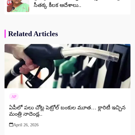
సీతక్క కీలక ఆదేశాలు..
Related Articles
AP
ఏపీలో పలు చోట్ల పెట్రోల్ బంకుల మూత… క్లారిటీ ఇచ్చిన
మంత్రి నాదెండ్ల..
April 26, 2026