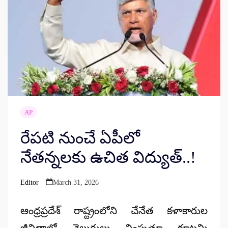
AP
రేపటి నుంచే ఏపీలో
నేతన్నలకు ఉచిత విద్యుత్..!
Editor
March 31, 2026
Posted
by
ఆంధ్రప్రదేశ్ రాష్ట్రంలోని చేనేత కళాకారుల