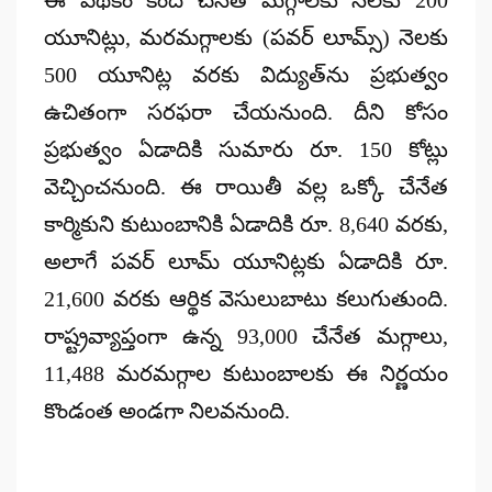
ఈ పథకం కింద చేనేత మగ్గాలకు నెలకు 200
యూనిట్లు, మరమగ్గాలకు (పవర్ లూమ్స్) నెలకు
500 యూనిట్ల వరకు విద్యుత్‌ను ప్రభుత్వం
ఉచితంగా సరఫరా చేయనుంది. దీని కోసం
ప్రభుత్వం ఏడాదికి సుమారు రూ. 150 కోట్లు
వెచ్చించనుంది. ఈ రాయితీ వల్ల ఒక్కో చేనేత
కార్మికుని కుటుంబానికి ఏడాదికి రూ. 8,640 వరకు,
అలాగే పవర్ లూమ్ యూనిట్లకు ఏడాదికి రూ.
21,600 వరకు ఆర్థిక వెసులుబాటు కలుగుతుంది.
రాష్ట్రవ్యాప్తంగా ఉన్న 93,000 చేనేత మగ్గాలు,
11,488 మరమగ్గాల కుటుంబాలకు ఈ నిర్ణయం
కొండంత అండగా నిలవనుంది.