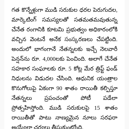
గత కొన్నేళ్లుగా ముడి సరుకుల ధరల పెరుగుదల,
మార్కెటింగ్ సమస్యలతో సతమతమవుతున్న
చేనేత రంగానికి కూటమి ప్రభుత్వం అధికారంలోకి
వచ్చిన వెంటనే అనేక సంస్కరణలు చేపట్టింది.
అందులో భాగంగానే నేతన్నలకు ఇచ్చే నెలవారీ
పెన్షన్‌ను రూ. 4,000లకు పెంచింది. అలాగే చేనేత
సహకార సంఘాలకు రూ. 5 కోట్ల మేర త్రిఫ్ట్ ఫండ్
నిధులను విడుదల చేసింది. ఆధునిక యంత్రాల
కొనుగోలుపై ఏకంగా 90 శాతం రాయితీ కల్పిస్తూ
నేతన్నలు ప్రపంచంతో పోటీ పడేలా
ప్రోత్సహిస్తోంది. ముడి సరుకులపై 15 శాతం
రాయితీతో పాటు నాణ్యమైన నూలు సరఫరా
అయ్యేలా చర్యలు తీసుకుంటోంది.