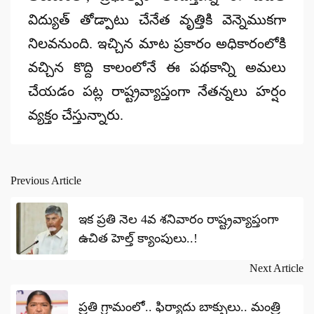
విద్యుత్ తోడ్పాటు చేనేత వృత్తికి వెన్నెముకగా
నిలవనుంది. ఇచ్చిన మాట ప్రకారం అధికారంలోకి
వచ్చిన కొద్ది కాలంలోనే ఈ పథకాన్ని అమలు
చేయడం పట్ల రాష్ట్రవ్యాప్తంగా నేతన్నలు హర్షం
వ్యక్తం చేస్తున్నారు.
Previous Article
Post
navigation
ఇక‌ ప్రతి నెల 4వ శనివారం రాష్ట్రవ్యాప్తంగా
ఉచిత హెల్త్ క్యాంపులు..!
Next Article
ప్రతి గ్రామంలో.. ఫిర్యాదు బాక్సులు.. మంత్రి