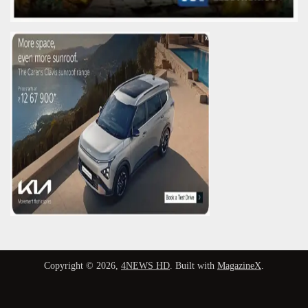
Copyright © 2026,
4NEWS HD
. Built with
MagazineX
.