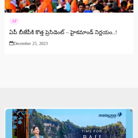
AP
ఏపీ బీజేపీకి కొత్త ప్రెసిడెంట్ – హైకమాండ్ నిర్ణయం..!
December 25, 2023