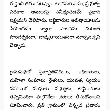
గుర్తించి తక్షణ పరిష్కారాలు కనుగొనడం, ప్రభుత్వ
పథకాల అమలుపై సమీక్షించడమే ప్రధాన
లక్ష్యమని తెలిపారు. లబ్ధిదారుల అభిప్రాయాలను
సేకరించడం ద్వారా పాలనను మరింత
పారదర్శకంగా, బాధ్యతాయుతంగా మార్చవచ్చని
చెప్పారు.
గ్రామసభల్లో ప్రజాప్రతినిధులు, అధికారులు,
మహిళా సంఘాలు, రైతులు, యువత, స్వయం
సహాయక సంఘాల సభ్యులు, లబ్ధిదారులు
తప్పనిసరిగా పాల్గొనేలా చర్యలు తీసుకోవాలని
సూచించారు. ప్రతి గ్రామంలో విస్తృత ప్రచారం