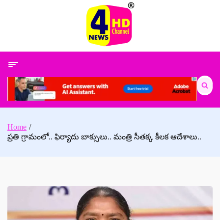
Skip
to
content
Search
for:
Home
ప్రతి గ్రామంలో.. ఫిర్యాదు బాక్సులు.. మంత్రి సీతక్క కీలక ఆదేశాలు..