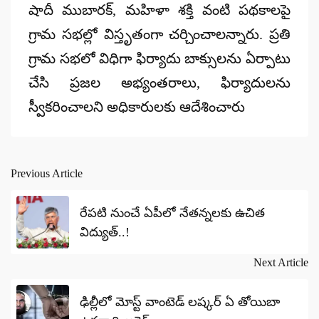
షాదీ ముబారక్‌, మహిళా శక్తి వంటి పథకాలపై
గ్రామ సభల్లో విస్తృతంగా చర్చించాలన్నారు. ప్రతి
గ్రామ సభలో విధిగా ఫిర్యాదు బాక్సులను ఏర్పాటు
చేసి ప్రజల అభ్యంతరాలు, ఫిర్యాదులను
స్వీకరించాలని అధికారులకు ఆదేశించారు
Previous Article
Post
navigation
రేపటి నుంచే ఏపీలో నేతన్నలకు ఉచిత
విద్యుత్..!
Next Article
ఢిల్లీలో మోస్ట్ వాంటెడ్ లష్కర్ ఏ తోయిబా