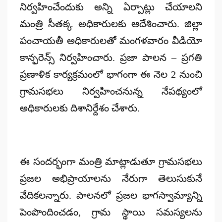
నిర్వహించేందుకు అన్ని ఏర్పాట్లు చేయాలని
మంత్రి సీతక్క అధికారులకు ఆదేశించారు. జిల్లా
పంచాయతీ అధికారులతో మంగ‌ళ‌వారం వీడియో
కాన్ఫరెన్స్ నిర్వహించారు. ప్రజా పాలన – ప్రగతి
ప్రణాళిక కార్యక్రమంలో భాగంగా ఈ నెల 2 నుంచి
గ్రామసభలు నిర్వహించనున్న నేపథ్యంలో
అధికారుల‌కు దిశానిర్దేశం చేశారు.
ఈ సందర్భంగా మంత్రి మాట్లాడుతూ గ్రామసభలు
ప్రజల అభిప్రాయాలను నేరుగా తెలుసుకునే
వేదికలన్నారు. పాలనలో ప్రజల భాగస్వామ్యాన్ని
పెంపొందించడం, గ్రామ స్థాయి సమస్యలను