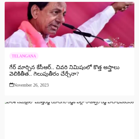
TELANGANA
గేర్‌ మార్చిన కేసీఆర్‌.. చివరి నిమిషంలో కొత్త అస్త్రాలు
వెలికితీత.. గెలుపుతీరం చేర్చేనా?
November 26, 2023