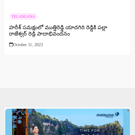
TELANGANA
హరీశ్ సమక్షంలో ముత్తిరెడ్డి యాదగిరి రెడ్డికి పల్లా
రాజేశ్వర్ రెడ్డి పాదాభివందనం
October 11, 2023