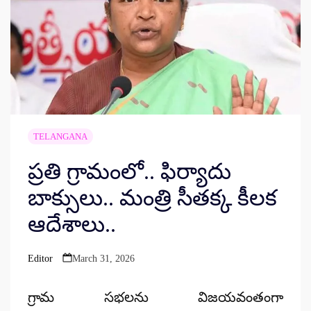
TELANGANA
ప్రతి గ్రామంలో.. ఫిర్యాదు
బాక్సులు.. మంత్రి సీతక్క కీలక
ఆదేశాలు..
Editor
March 31, 2026
Posted
by
గ్రామ సభలను విజయవంతంగా