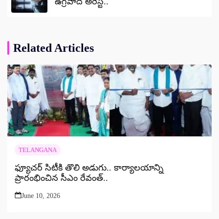
ఉగ్రవాది అరెస్ట్..
Related Articles
TELANGANA
ఫ్యూచర్ సిటీకి తొలి అడుగు.. కార్యాలయాన్ని
ప్రారంభించిన సీఎం రేవంత్..
June 10, 2026