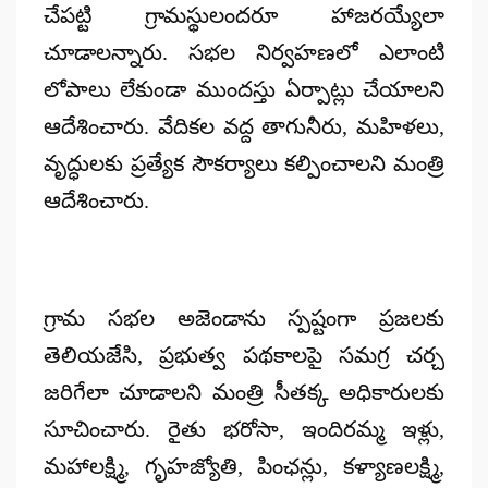
చేపట్టి గ్రామస్థులందరూ హాజరయ్యేలా
చూడాలన్నారు. సభల నిర్వహణలో ఎలాంటి
లోపాలు లేకుండా ముందస్తు ఏర్పాట్లు చేయాలని
ఆదేశించారు. వేదికల వద్ద తాగునీరు, మహిళలు,
వృద్ధులకు ప్రత్యేక సౌకర్యాలు కల్పించాలని మంత్రి
ఆదేశించారు.
గ్రామ సభల అజెండాను స్పష్టంగా ప్రజలకు
తెలియజేసి, ప్రభుత్వ పథకాలపై సమగ్ర చర్చ
జరిగేలా చూడాలని మంత్రి సీతక్క అధికారులకు
సూచించారు. రైతు భరోసా, ఇందిరమ్మ ఇళ్లు,
మహాలక్ష్మి, గృహజ్యోతి, పింఛన్లు, కళ్యాణలక్ష్మి,