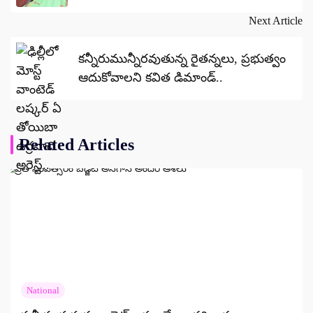
Next Article
కన్నీరుమున్నీరవుతున్న రైతన్నలు, ప్రభుత్వం
ఆదుకోవాలని కవిత డిమాండ్..
Related Articles
National