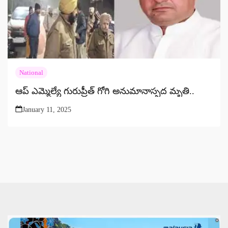
National
ఆప్ ఎమ్మెల్యే గురుప్రీత్ గోగి అనుమానాస్పద మృతి..
January 11, 2025