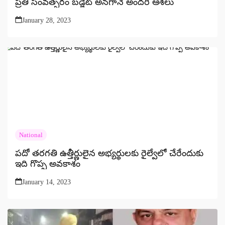
ప్రతీ సంవత్సరం బడ్జెట్ అనగానే అందరి ఆశలు
January 28, 2023
National
పదో తరగతి ఉత్తీర్ణులైన అభ్యర్థులకు రైల్వేలో చేరేందుకు
ఇది గొప్ప అవకాశం
January 14, 2023