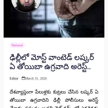
National
ఢిల్లీలో మోస్ట్ వాంటెడ్ లష్కర్
ఏ తోయిబా ఉగ్రవాది అరెస్ట్..
Editor
March 31, 2026
Posted
by
దేశవ్యాప్తంగా పేలుళ్లకు కుట్రలు చేసిన లష్కర్ ఏ
తోయిబా ఉగ్రవాదిని ఢిల్లీ పోలీసులు అరెస్ట్