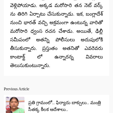
వెళ్లిపోయాడు. అక్కడ మరోసారి తన నెట్ వర్క్
ను తిరిగి ఏర్పాటు చేసుకున్నాడు. ఇక, బంగ్లాదేశ్
నుంచి భారత్ వచ్చి అక్రమంగా ఉంటున్న వారితో
మరోసారి ధ్వంస రచన చేశాడు. అయితే, ఢిల్లీ
సమీపంలో అతన్ని పోలీసులు అదుపులోకి
తీసుకున్నారు. ప్రస్తుతం అతనితో ఎవరెవరు
కాంటాక్ట్ లో ఉన్నారన్న వివరాలు
తెలుసుకుంటున్నారు.
Previous Article
Post
navigation
ప్రతి గ్రామంలో.. ఫిర్యాదు బాక్సులు.. మంత్రి
సీతక్క కీలక ఆదేశాలు..