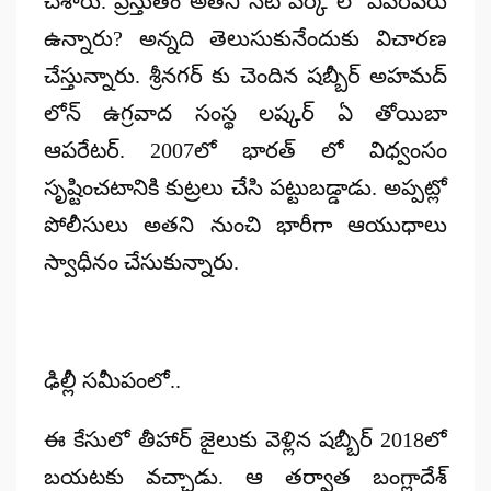
చేశారు. ప్రస్తుతం అతని నెట్ వర్క్ లో ఎవరెవరు
ఉన్నారు? అన్నది తెలుసుకునేందుకు విచారణ
చేస్తున్నారు. శ్రీనగర్ కు చెందిన షబ్బీర్ అహమద్
లోన్ ఉగ్రవాద సంస్థ లష్కర్ ఏ తోయిబా
ఆపరేటర్. 2007లో భారత్ లో విధ్వంసం
సృష్టించటానికి కుట్రలు చేసి పట్టుబడ్డాడు. అప్పట్లో
పోలీసులు అతని నుంచి భారీగా ఆయుధాలు
స్వాధీనం చేసుకున్నారు.
ఢిల్లీ సమీపంలో..
ఈ కేసులో తీహార్ జైలుకు వెళ్లిన షబ్బీర్ 2018లో
బయటకు వచ్చాడు. ఆ తర్వాత బంగ్లాదేశ్