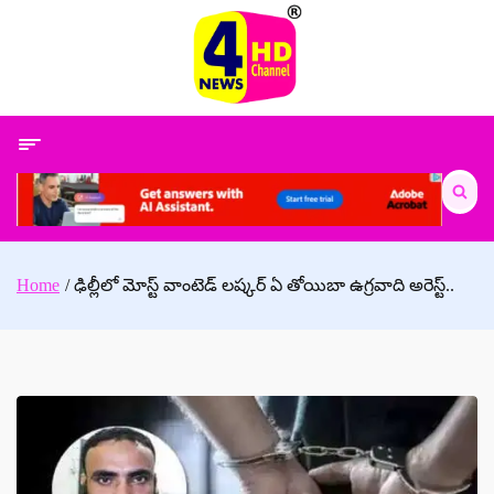
Skip
to
content
Search
for:
Home
ఢిల్లీలో మోస్ట్ వాంటెడ్ లష్కర్ ఏ తోయిబా ఉగ్రవాది అరెస్ట్..