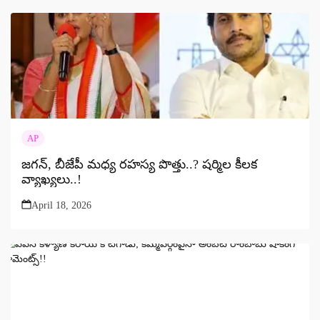
AP
జగన్‌, బీజేపీ మధ్య రహస్య పొత్తు..? షర్మిల కీలక
వ్యాఖ్యలు..!
April 18, 2026