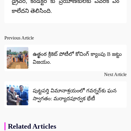
డ్రైవర్, కండక్టర్ కు ప్రయాణికులకు ఎవరికి ఏం
కాలేదని తెలిసింది.
Previous Article
Post
navigation
ఉత్ఖంఠ క్రికెట్ పోటీలో కోచింగ్ క్యాంపు B జట్టు
విజయం.
Next Article
పుట్టపర్తి విమానాశ్రయంలో గవర్నర్‌కు ఘన
స్వాగతం: మర్యాదపూర్వక భేటీ
Related Articles