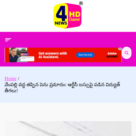
Skip
to
content
Search
for:
Home
వేంపల్లి వద్ద తప్పిన పెను ప్రమాదం: ఆర్టీసీ బస్సుపై పడిన విద్యుత్
తీగలు!