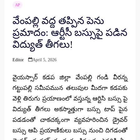
AP
వేంపల్లి వద్ద తప్పిన పెను
ప్రమాదం: ఆర్టీసీ బస్సుపై పడిన
విద్యుత్ తీగలు!
Editor
April 5, 2026
Posted
by
వైయస్సార్ కడప జిల్లా వేంపల్లి గండి వీరన్న
గట్టుపల్లి సమీపమున తలుపుల మీదగా కడపకు
వెళ్లి తిరుగు ప్రయాణంలో వస్తున్న ఆర్టిసి బస్సు పై
విద్యుత్ తీగలు అకస్మాత్తుగా బస్సు టాప్ పైన
పడడంతో చాకచక్కంగా వ్యవహరించిన డ్రైవర్
బస్సు ఆపి ప్రయాణికులు బస్సు నుంచి దిగడంతో