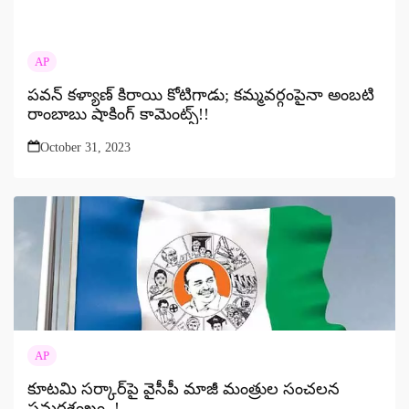
AP
పవన్ కళ్యాణ్ కిరాయి కోటిగాడు; కమ్మవర్గంపైనా అంబటి
రాంబాబు షాకింగ్ కామెంట్స్!!
October 31, 2023
AP
కూటమి సర్కార్‌పై వైసీపీ మాజీ మంత్రుల సంచలన
సమరశంఖం..!