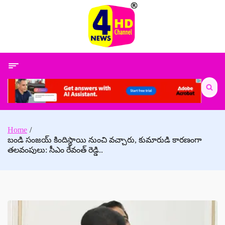
Skip
to
content
Search
for:
Home
బండి సంజయ్ కిందిస్థాయి నుంచి వచ్చారు, కుమారుడి కారణంగా
తలవంపులు: సీఎం రేవంత్ రెడ్డి..