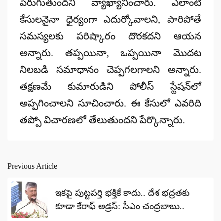
పెరుగుతుందని వ్యాఖ్యానించారు. ఎలాంటి
కేసులనైనా ధైర్యంగా ఎదుర్కోవాలని, పారిపోతే
సమస్యలకు పరిష్కారం దొరకదని ఆయన
అన్నారు. తప్పయినా, ఒప్పయినా మొదట
నిలబడి సమాధానం చెప్పగలగాలని అన్నారు.
తక్షణమే కుమారుడిని పోలీస్ స్టేషన్‌లో
అప్పగించాలని సూచించారు. ఈ కేసులో ఎవరిది
తప్పో విచారణలో తేలుతుందని పేర్కొన్నారు.
Previous Article
Post
navigation
ఇకపై పుట్టపర్తి భక్తికే కాదు.. దేశ భద్రతకు
కూడా కేరాఫ్ అడ్రస్: సీఎం చంద్రబాబు..