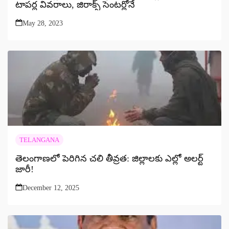
టాపర్ల వివరాలు, జిరాక్స్ సెంటర్లోనే
May 28, 2023
TELANGANA
తెలంగాణలో పెరిగిన చలి తీవ్రత: జిల్లాలకు ఎల్లో అలర్ట్
జారీ!
December 12, 2025