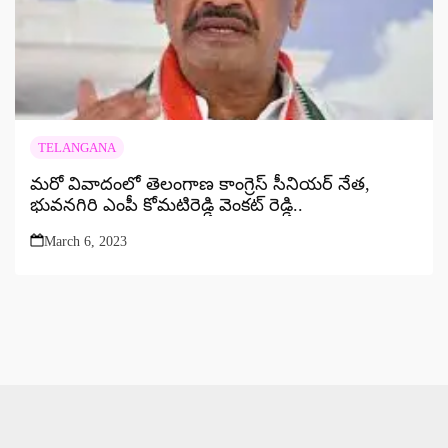
TELANGANA
మరో వివాదంలో తెలంగాణ కాంగ్రెస్ సీనియర్ నేత,
భువనగిరి ఎంపీ కోమటిరెడ్డి వెంకట్ రెడ్డి..
March 6, 2023