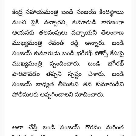
by
కేంద్ర సహాయమంత్రి బండి సంజయ్ కిందిస్థాయి
నుంచి పైకి వచ్చారని, కుమారుడి కారణంగా
ఆయనకు తలవంపులు వచ్చాయని తెలంగాణ
ముఖ్యమంత్రి రేవంత్ రెడ్డి అన్నారు. బండి
సంజయ్ కుమారుడు బండి భగీరథ్ పోక్సో కేసుపై
ముఖ్యమంత్రి స్పందించారు. బండి భగీరథ్
పారిపోవడం తప్పని స్పష్టం చేశారు. బండి
సంజయ్ బాధ్యత తీసుకుని తన కుమారుడిని
పోలీసులకు అప్పగించాలని సూచించారు.
అలా చేస్తే బండి సంజయ్ గౌరవం మరింత