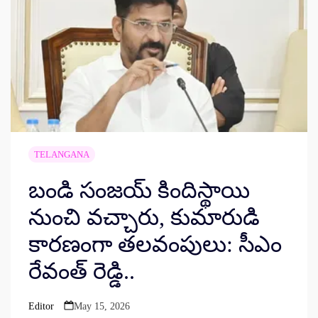
TELANGANA
బండి సంజయ్ కిందిస్థాయి
నుంచి వచ్చారు, కుమారుడి
కారణంగా తలవంపులు: సీఎం
రేవంత్ రెడ్డి..
Editor
May 15, 2026
Posted