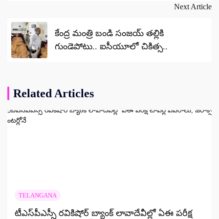
Next Article
కేంద్ర మంత్రి బండి సంజయ్ తల్లికి
గుండెపోటు.. ఐసీయూలో చికిత్స..
Related Articles
TELANGANA
టీఎస్‌పీఎస్సీ రవికిషోర్ బ్యాంక్ లావాదేవీల్లో ఏఈ పరీక్ష