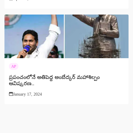
AP
ప్రపంచంలోనే అతిపెద్ద అంబేద్కర్ మహాశిల్పం
ఆవిష్కరణ..
January 17, 2024