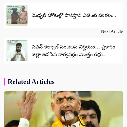
navigation
మేడ్చల్ హోటల్లో పాకిస్తాన్ ఏజెంట్ కలకలం..
Next Article
పవన్ కల్యాణ్ సంచలన నిర్ణయం… ప్రకాశం
జిల్లా జనసేన కార్యవర్గం మొత్తం రద్దు..
Related Articles