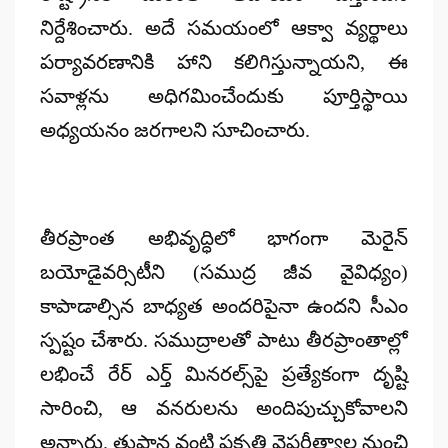
నిర్దేశించారు. అదే సమయంలో ఆక్వా వ్యర్థాలు
పర్యావరణానికి హాని కలిగిస్తున్నాయని, ఈ
సవాళ్లను అధిగమించేందుకు పూర్తిస్థాయి
అధ్యయనం జరగాలని సూచించారు.
తీరప్రాంత అభివృద్ధిలో భాగంగా మెరైన్
బయోడైవర్సిటీని (సముద్ర జీవ వైవిధ్యం)
కాపాడాల్సిన బాధ్యత అందరిపైనా ఉందని సీఎం
స్పష్టం చేశారు. సముద్రాలతో పాటు తీరప్రాంతాల్లో
లభించే రేర్ ఎర్త్ మినరల్స్‌పై ప్రత్యేకంగా దృష్టి
సారించి, ఆ వనరులను అందిపుచ్చుకోవాలని
అన్నారు. తుపాన్ల వంటి ప్రకృతి వైపరీత్యాల నుంచి