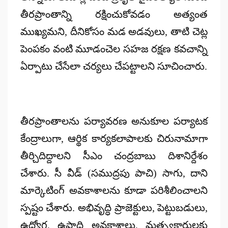
తీరప్రాంతాన్ని రక్షించుకోవడం అత్యంత
ముఖ్యమని, దీనికోసం మడ అడవులు, తాటి చెట్ల
పెంపకం వంటి మూడంచెల సహజ రక్షణ కవచాన్ని
ఏర్పాటు చేసేలా చర్యలు చేపట్టాలని సూచించారు.
తీరప్రాంతాలను పర్యావరణ అనుకూల పర్యాటక
కేంద్రాలుగా, ఆర్థిక కార్యకలాపాలకు చిరునామాగా
తీర్చిదిద్దాలని సీఎం చంద్రబాబు దిశానిర్దేశం
చేశారు. సీ వీడ్ (సముద్రపు పాచి) సాగు, దాని
మార్కెటింగ్ అవకాశాలను కూడా పరిశీలించాలని
స్పష్టం చేశారు. అభివృద్ధి ప్రాజెక్టులు, పెట్టుబడులు,
ఉద్యోగ, ఉపాధి అవకాశాలు, మత్స్యకారులకు