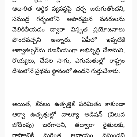
ఆధారిత ఆర్థిక వ్యవస్థపై చర్చ జరుగుతోందని,
సముద్ర గర్భంలోని అపారమైన వనరులను
వెలికితీయడం ద్వారా విస్తృత ప్రయోజనాలు
పొందవచ్చని అన్నారు. ఏపీలో ఇప్పటికే
ఆక్వాకల్చర్‌ను గణనీయంగా అభివృద్ధి చేశామని,
రొయ్యలు, చేపల సాగు, ఎగుమతుల్లో రాష్ట్రం
దేశంలోనే ప్రథమ స్థానంలో ఉందని గుర్తుచేశారు.
అయితే, కేవలం ఉత్పత్తికే పరిమితం కాకుండా
ఆక్వా ఉత్పత్తుల్లో వాల్యూ అడిషన్ (విలువ
జోడింపు) జరగాలని, తద్వారా రైతులకు,
రాష్ట్రానికి మరింత ఆదాయం వస్తుందని