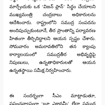
మార్చేందుకు ఒక ‘విజన్ ప్లాన్’ సిద్ధం చేయాలని
ముఖ్యమంత్రి చంద్రబాబు అధికారులను
ఆదేశించారు. రాష్ట్రంలోని సముద్ర సంపదను
అందిపుచ్చుకుంటూనే, తీర ప్రాంతాన్ని పర్యావరణ
హితంగా తీర్చిదిద్దాలని ఆయన స్పష్టం చేశారు.
సోమవారం అమరావతిలోని తన క్యాంపు
కార్యాలయంలో సముద్రతీర అభివృద్ధిపై
నిపుణులు, ఉన్నతాధికారులతో ఆయన
ఉన్నతస్థాయి సమీక్ష నిర్వహించారు.
ఈ సందర్భంగా సీఎం మాట్లాడుతూ,
ప్రపంచవ్యాప్తంగా ‘బ్లూ ఎకానమీ’ లేదా సముద్ర