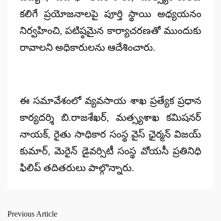
కలిగే ప్రయోజనాలపై పూర్తి స్థాయి అధ్యయనం
నిర్వహించి, పటిష్ఠమైన కార్యాచరణతో ముందుకు
రావాలని అధికారులను ఆదేశించారు.
ఈ సమావేశంలో వ్యవసాయ శాఖ ప్రత్యేక ప్రధాన
కార్యదర్శి బి.రాజశేఖర్, మత్స్యశాఖ కమిషనర్
నాయక్, రైతు సాధికార సంస్థ వైస్ ఛైర్మన్ విజయ్
కుమార్, మెరైన్ డైవర్సిటీ సంస్థ వోయసీ ప్రతినిధి
ఫిలిప్ తదితరులు పాల్గొన్నారు.
Previous Article
Post