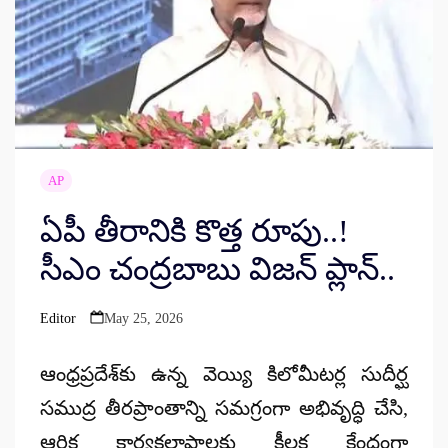
AP
ఏపీ తీరానికి కొత్త రూపు..!
సీఎం చంద్రబాబు విజన్ ప్లాన్..
Editor
May 25, 2026
Posted
by
ఆంధ్రప్రదేశ్‌కు ఉన్న వెయ్యి కిలోమీటర్ల సుదీర్ఘ
సముద్ర తీరప్రాంతాన్ని సమగ్రంగా అభివృద్ధి చేసి,
ఆర్థిక కార్యకలాపాలకు కీలక కేంద్రంగా