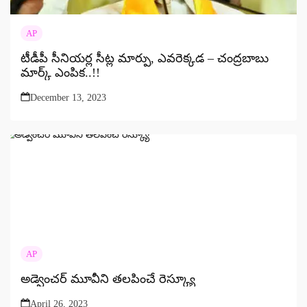
AP
టీడీపీ సీనియర్ల సీట్ల మార్పు, ఎవరెక్కడ – చంద్రబాబు
మార్క్ ఎంపిక..!!
December 13, 2023
AP
అడ్వెంచర్ మూవీని తలపించే రెస్క్యూ
April 26, 2023