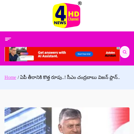
Skip
to
content
Search
for:
Home
ఏపీ తీరానికి కొత్త రూపు..! సీఎం చంద్రబాబు విజన్ ప్లాన్..