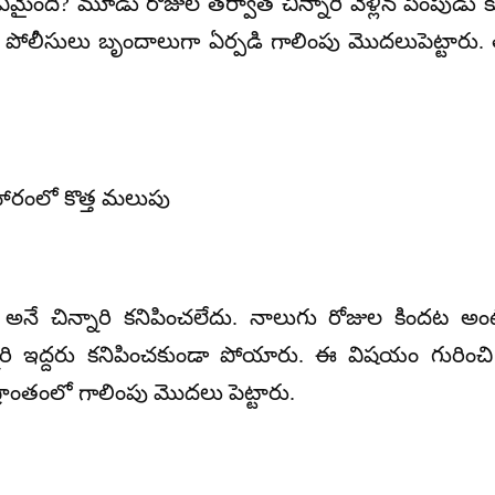
ైంది? మూడు రోజుల తర్వాత చిన్నారి వెళ్లిన పెంపుడు కుక్
ం పోలీసులు బృందాలుగా ఏర్పడి గాలింపు మొదలుపెట్టారు. 
హారంలో కొత్త మలుపు
శ్వరి అనే చిన్నారి కనిపించలేదు. నాలుగు రోజుల కిందట
నారి ఇద్దరు కనిపించకుండా పోయారు. ఈ విషయం గురించి
ాంతంలో గాలింపు మొదలు పెట్టారు.