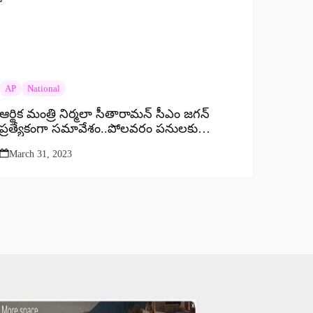
AP
National
ఆర్థిక మంత్రి నిర్మలా సీతారామన్‌ సీఎం జగన్
ప్రత్యేకంగా సమావేశం..పోలవరం పనులకు
అవసరమైన నిధులు మంజూరు చేయాలని విజ్ఞప్తి..
March 31, 2023