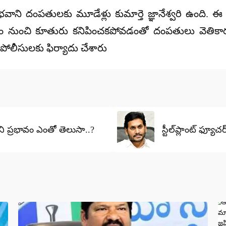
-భవాని దంపతులకు మూడేళ్లు కుమార్తె జ్ఞానేశ్వరి ఉంది.
రం నుంచి కూతురు కనిపించకపోవడంతో దంపతులు వెతికార
ోలీసులకు ఫిర్యాదు చేశారు
ాని ప్రభావం ఎంతో తెలుసా..?
స్టీల్‌ప్లాంట్ ఫ్య