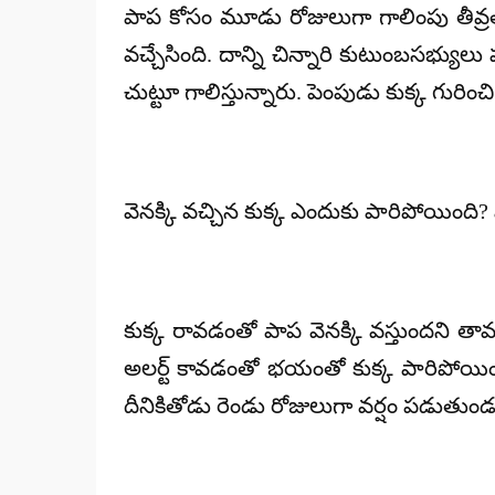
పాప కోసం మూడు రోజులుగా గాలింపు తీవ్ర
వచ్చేసింది. దాన్ని చిన్నారి కుటుంబసభ్యుల
చుట్టూ గాలిస్తున్నారు. పెంపుడు కుక్క గురిం
వెనక్కి వచ్చిన కుక్క ఎందుకు పారిపోయింది? 
కుక్క రావడంతో పాప వెనక్కి వస్తుందని త
అలర్ట్ కావడంతో భయంతో కుక్క పారిపోయిం
దీనికితోడు రెండు రోజులుగా వర్షం పడుతుం