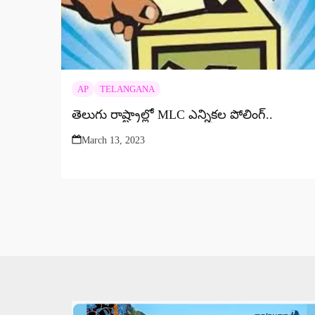
AP
TELANGANA
తెలుగు రాష్ట్రాల్లో MLC ఎన్నికల పోలింగ్‌..
March 13, 2023