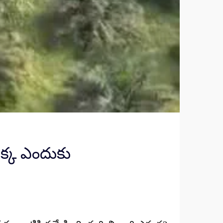
ుక్క ఎందుకు