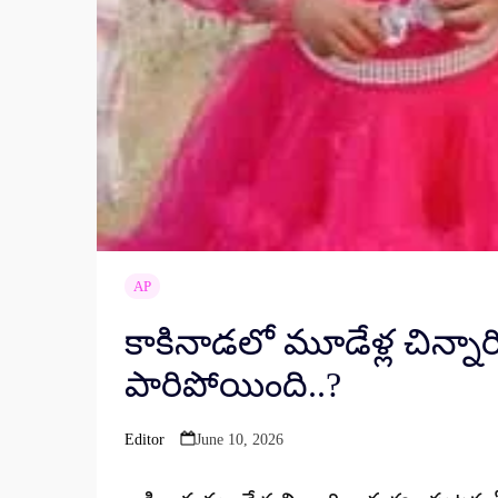
AP
కాకినాడలో మూడేళ్ల చిన్నార
పారిపోయింది..?
Editor
June 10, 2026
Posted
by