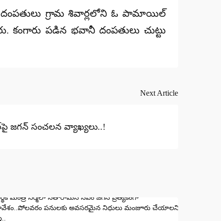
 ఈ దంపతులు గ్రామ శివార్లలోని ఓ పామాయిల్‌
ు. కంగారు పడిన భవానీ దంపతులు చుట్టు
Next Article
ూచర్‌పై జగన్ సంచలన వ్యాఖ్యలు..!