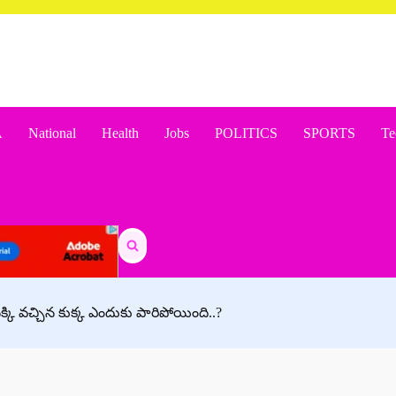
A
National
Health
Jobs
POLITICS
SPORTS
Te
Search
for:
్కి వచ్చిన కుక్క ఎందుకు పారిపోయింది..?