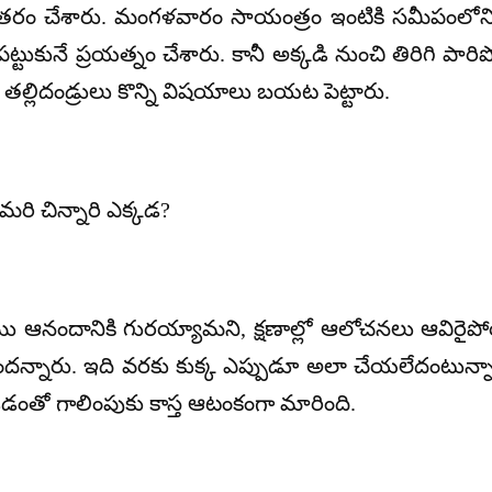
తరం చేశారు. మంగళవారం సాయంత్రం ఇంటికి సమీపంలోని ఓ
ు పట్టుకునే ప్రయత్నం చేశారు. కానీ అక్కడి నుంచి తిరిగి 
చి తల్లిదండ్రులు కొన్ని విషయాలు బయట పెట్టారు.
మరి చిన్నారి ఎక్కడ?
ాము ఆనందానికి గురయ్యామని, క్షణాల్లో ఆలోచనలు ఆవిరైపో
దన్నారు. ఇది వరకు కుక్క ఎప్పుడూ అలా చేయలేదంటున్నా
డడంతో గాలింపుకు కాస్త ఆటంకంగా మారింది.