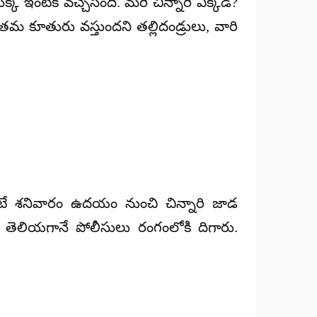
క ఇంటికి వచ్చేసింది. మరి చిన్నారి ఎక్కడ?
తమ కూతురు వస్తుందని తల్లిదండ్రులు, వారి
 అంటే శనివారం ఉదయం నుంచి చిన్నారి జాడ
 తెలియగానే పోలీసులు రంగంలోకి దిగారు.