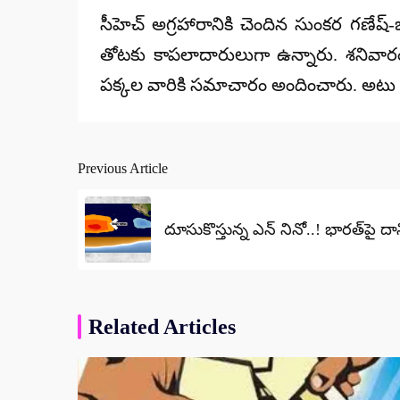
సీహెచ్‌ అగ్రహారానికి చెందిన సుంకర గణేష్
తోటకు కాపలాదారులుగా ఉన్నారు. శనివా
పక్కల వారికి సమాచారం అందించారు. అటు ప
Previous Article
Post
navigation
దూసుకొస్తున్న ఎన్ నినో..! భారత్‌పై ద
Related Articles