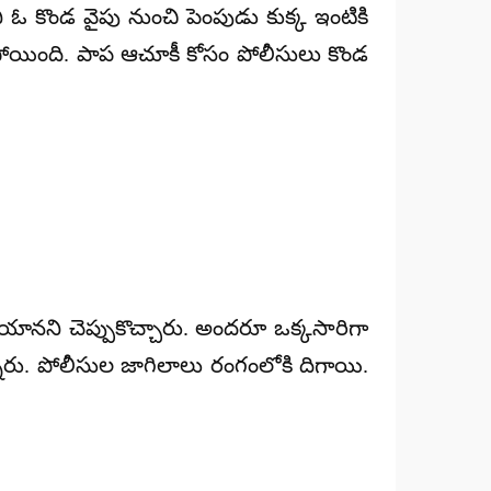
 కొండ వైపు నుంచి పెంపుడు కుక్క ఇంటికి
పారిపోయింది. పాప ఆచూకీ కోసం పోలీసులు కొండ
యానని చెప్పుకొచ్చారు. అందరూ ఒక్కసారిగా
రు. పోలీసుల జాగిలాలు రంగంలోకి దిగాయి.