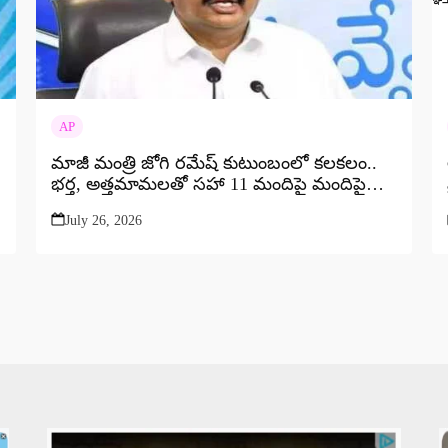
AP
మాజీ మంత్రి జోగి రమేష్ కుటుంబంలో కలకలం..
భర్త, అత్తమామలతో సహా 11 మందిపై మందిపై
గృహ హింస కేసు..
July 26, 2026