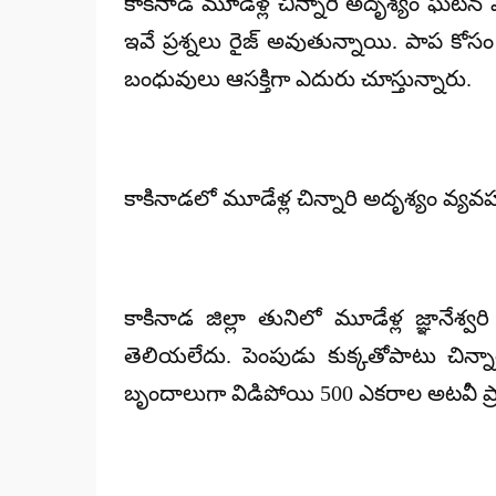
కాకినాడ మూడేళ్ల చిన్నారి అదృశ్యం ఘటన ఏమ
ఇవే ప్రశ్నలు రైజ్ అవుతున్నాయి. పాప కోస
బంధువులు ఆసక్తిగా ఎదురు చూస్తున్నారు.
కాకినాడలో మూడేళ్ల చిన్నారి అదృశ్యం వ్యవ
కాకినాడ జిల్లా తునిలో మూడేళ్ల జ్ఞానే
తెలియలేదు. పెంపుడు కుక్కతోపాటు చిన్
బృందాలుగా విడిపోయి 500 ఎకరాల అటవీ ప్ర