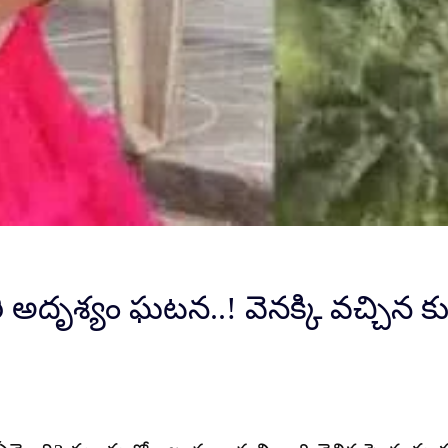
ి అదృశ్యం ఘటన..! వెనక్కి వచ్చిన క