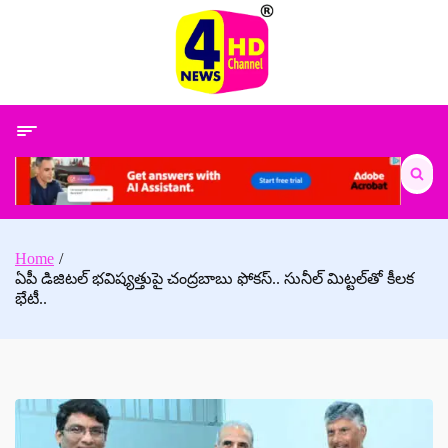
Skip
to
content
Search
for:
Home
ఏపీ డిజిటల్ భవిష్యత్తుపై చంద్రబాబు ఫోకస్.. సునీల్ మిట్టల్‌తో కీలక
భేటీ..