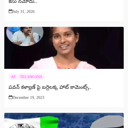
కేసు నమోదు..
July 31, 2026
AP
TELANGANA
పవన్ కళ్యాణ్ పై బర్రెలక్క హాట్ కామెంట్స్..
December 19, 2023