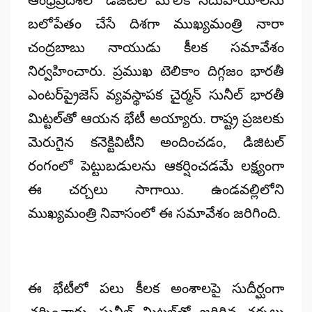
బలోపేతం చేసే దిశగా ముఖ్యమంత్రి నారా
చంద్రబాబు నాయుడు కీలక సమావేశం
నిర్వహించారు. ప్రముఖ టెలికాం దిగ్గజం భారతీ
ఎంటర్‌ప్రైజెస్ వ్యవస్థాపక చైర్మన్ సునీల్ భారతీ
మిట్టల్‌తో ఆయన భేటీ అయ్యారు. రాష్ట్ర ప్రజలకు
మెరుగైన కనెక్టివిటీని అందించడం, డిజిటల్
రంగంలో పెట్టుబడులను ఆకర్షించడమే లక్ష్యంగా
ఈ చర్చలు సాగాయి. ఉండవల్లిలోని
ముఖ్యమంత్రి నివాసంలో ఈ సమావేశం జరిగింది.
ఈ భేటీలో పలు కీలక అంశాలపై సుదీర్ఘంగా
చర్చించారు. సునీల్ మిట్టల్‌తో జరిగిన చర్చలు