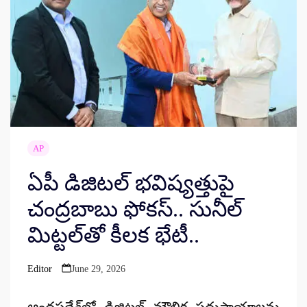
AP
ఏపీ డిజిటల్ భవిష్యత్తుపై
చంద్రబాబు ఫోకస్.. సునీల్
మిట్టల్‌తో కీలక భేటీ..
Editor
June 29, 2026
Posted
by
ఆంధ్రప్రదేశ్‌లో డిజిటల్ మౌలిక సదుపాయాలను