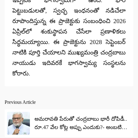
పెట్టుబడులతో, స్వచ్ఛ ఇంధనంతో నడిచేలా
రూపొందిస్తున్న ఈ ప్రాజెక్టుకు సంబంధించి 2026
ఏప్రిల్‌లో శంకుస్థాపన చేసేలా ప్రణాళికలు
సిద్ధమయ్యాయి. ఈ ప్రాజెక్టును 2028 సెప్టెంబర్
నాటికి పూర్తి చేయాలని ముఖ్యమంత్రి చంద్రబాబు
నాయుడు ఇదివరకే భాగస్వామ్య సంస్థలను
కోరారు.
Previous Article
Post
navigation
అమరావతి పేరుతో చంద్రబాబు భారీ దోపిడీ..
రూ.47 వేల కోట్ల అప్పు ఎందుకు?- అంబటి
రాంబాబు..