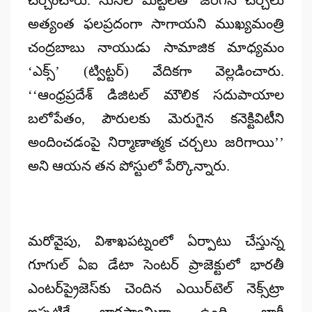
అత్యంత ఫలప్రదంగా సాగాయని ముఖ్యమంత్రి
చంద్రబాబు నాయుడు సామాజిక మాధ్యమం
‘ఎక్స్’ (ట్విట్టర్) వేదికగా వెల్లడించారు.
‘‘ఆంధ్రప్రదేశ్ డిజిటల్ మౌలిక సదుపాయాల
బలోపేతం, పౌరులకు మెరుగైన కనెక్టివిటీని
అందించడంపై నిర్మాణాత్మక చర్చలు జరిగాయి’’
అని ఆయన తన పోస్టులో పేర్కొన్నారు.
మరోవైపు, విశాఖపట్నంలో ఏర్పాటు చేస్తున్న
గూగుల్ ఏఐ డేటా సెంటర్ ప్రాజెక్టులో భారతీ
ఎంటర్‌ప్రైజెస్‌కు చెందిన ఎయిర్‌టెల్ నెక్స్‌ట్రా
ఇప్పటికే భాగస్వామిగా ఉంది. భారీ