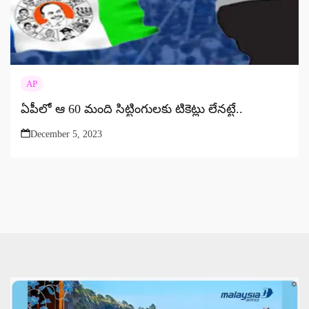
AP
ఏపీలో ఆ 60 మంది సిట్టింగులకు టికెట్లు లేనట్టే..
December 5, 2023