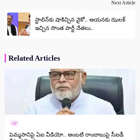
Next Article
స్టాలిన్‌కు షాకిచ్చిన వైకో.. ఆయనకు ఝలక్
ఇచ్చిన సొంత పార్టీ నేతలు..
Related Articles
AP
పెమ్మసానిపై ఏఐ వీడియో.. అంబటి రాంబాబుపై సీఐడీ