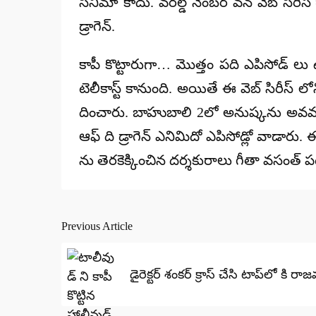
సినిమా కాదు. వరల్డ్ నెంబర్ వన్ వెబ్ సిరీస్ గ
డ్రాగెన్.
కాపీ కొట్టారుగా… మొత్తం పది ఎపిసోడ్ లు ఉ
టెలీకాస్ట్ కానుంది. అయితే ఈ వెబ్ సిరీస్ ల
దించారు. బాహుబాలి 2లో అనుష్కను అవమానిం
ఆఫ్ ది డ్రాగెన్ ఎనిమిదో ఎపిసోడ్లో వాడారు. 
ను తెరకెక్కించిన దర్శకురాలు గీతా వసంత
Previous Article
Post
navigation
డైరెక్టర్ శంకర్ క్రాస్ చే