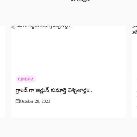
CINEMA
గ్రాండ్ గా అర్జున్ కుమార్తె నిశ్చితార్థం..
October 28, 2023