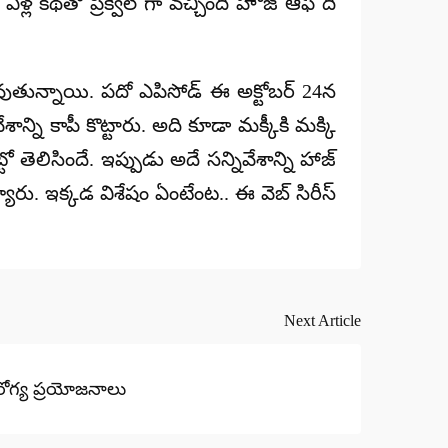
 ఏళ్ల కథతో ప్రీక్వెల్ గా వచ్చింది హౌజ్ ఆఫ్ ది
్ అవుతున్నాయి. పదో ఎపిసోడ్ ఈ అక్టోబర్ 24న
న్ని కాపీ కొట్టారు. అది కూడా మక్కీకి మక్కి
లిసిందే. ఇప్పుడు అదే సన్నివేశాన్ని హాజ్
య్యారు. ఇక్కడ విశేషం ఏంటేంట.. ఈ వెబ్ సిరీస్
Next Article
రోగ్య ప్రయోజనాలు