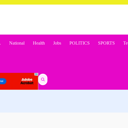
A
National
Health
Jobs
POLITICS
SPORTS
Te
Search
for: