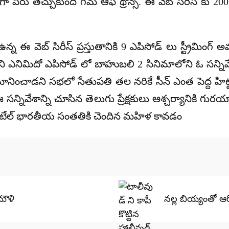
ా పేరు తెచ్చుకుంది గేమ్ ఆఫ్ థ్రోన్స్. ఈ వెబ్ సిరీస్ కు 200
న్న ఈ వెబ్ సిరీస్ ప్రస్తుతానికి 9 ఎపిసోడ్ లు స్ట్రీమింగ
ోని ఎనిమిదో ఎపిసోడ్ లో బాహుబలి 2 సినిమాలోని ఓ సన్నివేశా
చాడని సభలో సేతుపతి తల నరికే సీన్ ఎంత పెద్ద హిట్టో తె
ఈ సన్నివేశాన్ని చూసిన తెలుగు ప్రేక్షకులు ఆశ్చర్యానికి గుర
్ పటేల్ భారతీయ సంతతికి చెందిన మహిళ కావడం
సి టాప్‌లో కి రాజమౌళి
నల్ల బియ్యంతో ఆ