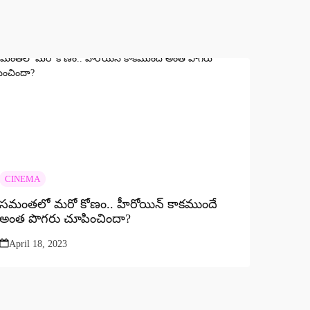
CINEMA
సమంతలో మరో కోణం.. హీరోయిన్ కాకముందే
అంత పొగరు చూపించిందా?
April 18, 2023