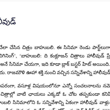
లీవుడ్
ేలా చేసిన చిత్రం బాహుబలి. ఈ సినిమా రెండు పార్ట్‌లుగా వ
 బిగినింగ్’, ‘బాహుబలి: ది కంక్లూజన్ చిత్రాలు హాలీవుడ్ 
ే సినిమా చేయగా, ఇది కూడా బ్లాక్ బస్టర్ హిట్ అయింది
రాజమౌళి ఊహా శక్తి నుంచి వచ్చిన సన్నివేశాన్ని హాలీవుడ్ వా
నాలపరంగా, వసూళ్ల విషయంలోనూ ఎన్నో సంచలనాలను నమ
ళి చిత్రాల్లో వాటి ఛాయలు ఎక్కడో ఓ చోట తప్పకుండా కని
ి సినిమాలోని ఓ సన్నివేశాన్ని ఏకంగా హాలీవుడ్ వాళ్లు కాప