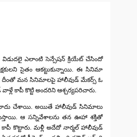
ిడుదలై ఎలాంటి సెన్సేషన్ క్రియేట్ చేసిందో
ప్రేక్షకులని సైతం ఆకట్టుకున్నాయి. ఈ సినిమా
. దీంతో మన సినిమాలపై హాలీవుడ్ మేకర్స్ ఓ
ళ్లే కాపీ కొట్టి అందరిని ఆశ్చర్యపరిచారు.
ోదు చేశాయి. అయితే హాలీవుడ్ సినిమాలు
పిస్తాయి. ఆ సన్నివేశాలను తన ఊహా శక్తితో
ీ కొట్టారు. మళ్లీ అదేదో నార్మల్ హాలీవుడ్