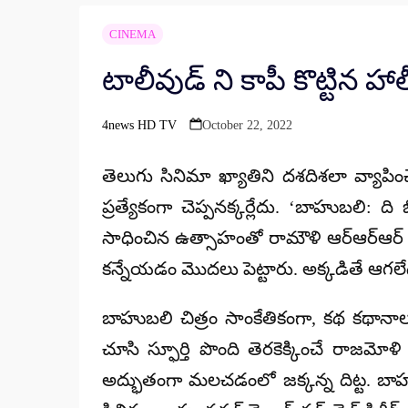
CINEMA
టాలీవుడ్ ని కాపీ కొట్టిన హా
4news HD TV
October 22, 2022
Posted
by
తెలుగు సినిమా ఖ్యాతిని దశదిశలా వ్యాపించ
ప్రత్యేకంగా చెప్పనక్కర్లేదు. ‘బాహుబలి: ది
సాధించిన ఉత్సాహంతో రామౌళి ఆర్ఆర్ఆర్ అన
కన్నేయడం మొదలు పెట్టారు. అక్కడితే ఆగలేదు. 
బాహుబలి చిత్రం సాంకేతికంగా, కథ కథా
చూసి స్ఫూర్తి పొంది తెరకెక్కించే రాజమో
అద్భుతంగా మలచడంలో జక్కన్న దిట్ట. బాహుబల