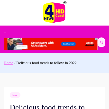
Skip
to
content
Search
for:
Home
Delicious food trends to follow in 2022.
Food
Delicious food trends to