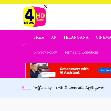
Skip
to
content
Home
AP
TELANGANA
CINEM
Privacy Policy
Terms and Conditions
Home
ఆర్టీసీ బస్సు – కారు ఢీ, నలుగురు మృత్యువాత