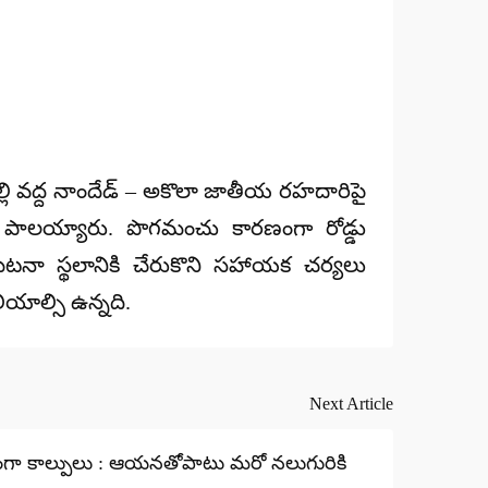
ల్లి వద్ద నాందేడ్‌ – అకొలా జాతీయ రహదారిపై
రణం పాలయ్యారు. పొగమంచు కారణంగా రోడ్డు
టనా స్థలానికి చేరుకొని సహాయక చర్యలు
యాల్సి ఉన్నది.
Next Article
ష్యంగా కాల్పులు : ఆయనతోపాటు మరో నలుగురికి