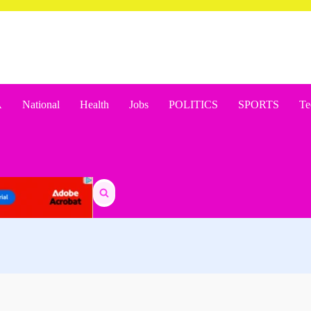
A
National
Health
Jobs
POLITICS
SPORTS
Te
Search
for: