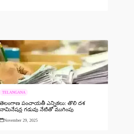
TELANGANA
తెలంగాణ పంచాయతీ ఎన్నికలు: తొలి దశ
నామినేషన్ల గడువు నేటితో ముగింపు
November 29, 2025