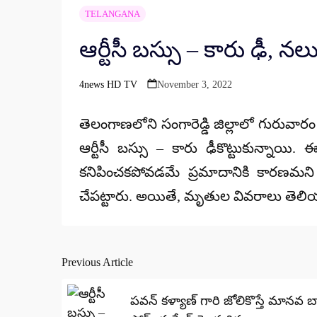
TELANGANA
ఆర్టీసీ బస్సు – కారు ఢీ, 
4news HD TV
November 3, 2022
Posted
by
తెలంగాణలోని సంగారెడ్డి జిల్లాలో గురువారం
ఆర్టీసీ బస్సు – కారు ఢీకొట్టుకున్నాయ
కనిపించకపోవడమే ప్రమాదానికి కారణమని
చేపట్టారు. అయితే, మృతుల వివరాలు తెలియరా
Previous Article
Post
navigation
పవన్ కళ్యాణ్ గారి జోలికొస్తే మానవ బాంబ