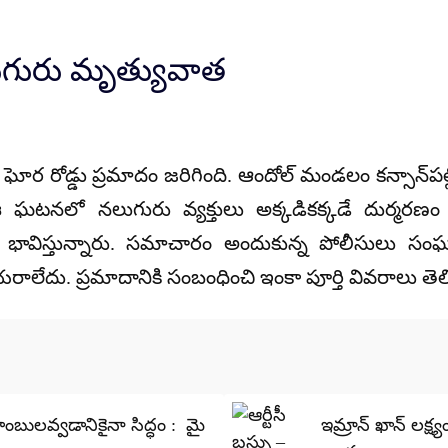
నలుగురు మృత్యువాత
 ఘోర రోడ్డు ప్రమాదం జరిగింది. ఆందోల్‌ మండలం కన్సాన్‌ప
ి. ఈ ఘటనలో నలుగురు వ్యక్తులు అక్కడికక్కడే దుర్మ
 భావిస్తున్నారు. సమాచారం అందుకున్న పోలీసులు సంఘ
లేదు. ప్రమాదానికి సంబంధించి ఇంకా పూర్తి వివరాలు తెలి
ులవ్వడానికైనా సిద్ధం : మై
ఇమ్రాన్ ఖాన్ లక్