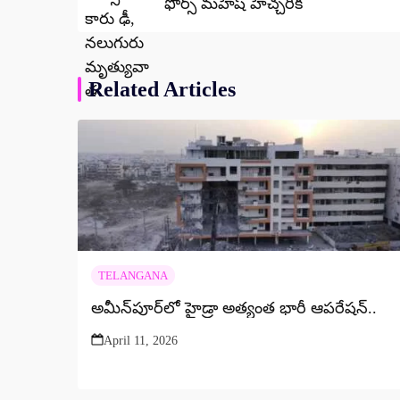
ఫోర్స్ మహేష్ హెచ్చరిక
Related Articles
TELANGANA
అమీన్‌పూర్‌లో హైడ్రా అత్యంత భారీ ఆపరేషన్..
April 11, 2026