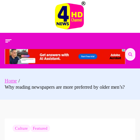
Skip
to
content
Search
for:
Home
Why reading newspapers are more preferred by older men’s?
Culture
Featured