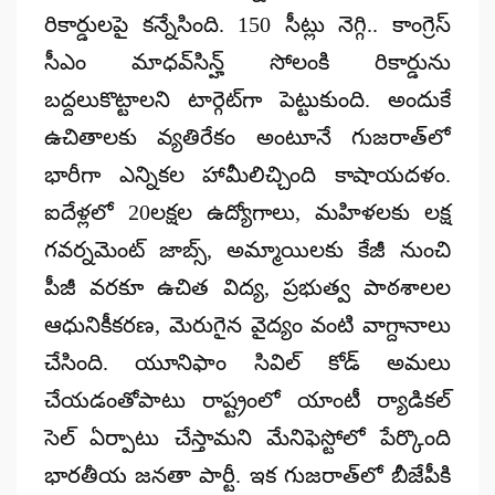
రికార్డులపై కన్నేసింది. 150 సీట్లు నెగ్గి.. కాంగ్రెస్‌
సీఎం మాధవ్‌సిన్హ్ సోలంకి రికార్డును
బద్దలుకొట్టాలని టార్గెట్‌గా పెట్టుకుంది. అందుకే
ఉచితాలకు వ్యతిరేకం అంటూనే గుజరాత్‌లో
భారీగా ఎన్నికల హామీలిచ్చింది కాషాయదళం.
ఐదేళ్లలో 20లక్షల ఉద్యోగాలు, మహిళలకు లక్ష
గవర్నమెంట్ జాబ్స్‌, అమ్మాయిలకు కేజీ నుంచి
పీజీ వరకూ ఉచిత విద్య, ప్రభుత్వ పాఠశాలల
ఆధునికీకరణ, మెరుగైన వైద్యం వంటి వాగ్దానాలు
చేసింది. యూనిఫాం సివిల్ కోడ్ అమలు
చేయడంతోపాటు రాష్ట్రంలో యాంటీ ర్యాడికల్
సెల్ ఏర్పాటు చేస్తామని మేనిఫెస్టోలో పేర్కొంది
భారతీయ జనతా పార్టీ. ఇక గుజరాత్‌లో బీజేపీకి