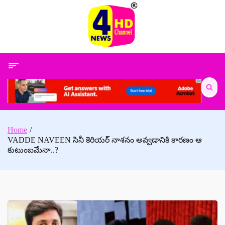
Skip
to
content
Search
for:
Home
VADDE NAVEEN సినీ కెరియర్ నాశనం అవ్వడానికి కారణం ఆ
కుటుంబమేనా..?