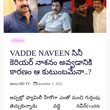
CINEMA
VADDE NAVEEN సినీ
కెరియర్ నాశనం అవ్వడానికి
కారణం ఆ కుటుంబమేనా..?
4news HD TV
December 5, 2022
Posted
by
అప్పట్లో ఫ్యామిలీ హీరోగా ఎంతో మంచి గుర్తింపు
తెచ్చుకున్నాడు వడ్డె నవీన్(vadde