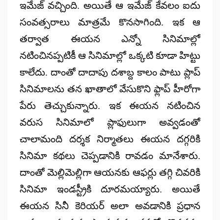
ఇమేజ్ వచ్చింది. అయితే ఆ ఇమేజ్ కేవలం ఐదు
సంవత్సరాలు మాత్రమే కొనసాగింది. ఇక ఆ
తర్వాత ఈయన ఎన్నో సినిమాల్లో
నటించినప్పటికీ ఆ సినిమాల్లో ఒక్కటి కూడా హిట్టు
కాలేదు. దాంతో దాదాపు దశాబ్ద కాలం పాటు ప్లాప్
సినిమాలను తన ఖాతాలో వేసుకొని ఫ్లాప్ హీరోగా
పేరు తెచ్చుకున్నారు. ఇక ఈయన నటించిన
వరుస సినిమాలో ప్లాఫులుగా అవ్వడంతో
చాలామంది దర్శక నిర్మాతలు ఈయన దగ్గరికి
సినిమా కథలు చెప్పడానికి రావడం మానేశారు.
దాంతో మెల్లిమెల్లిగా ఆయనకు ఆఫర్లు తగ్గి చివరికి
సినిమా ఇండస్ట్రీకి దూరమయ్యారు. అయితే
ఈయన సినీ కెరియర్ అలా అవడానికి ప్రధాన