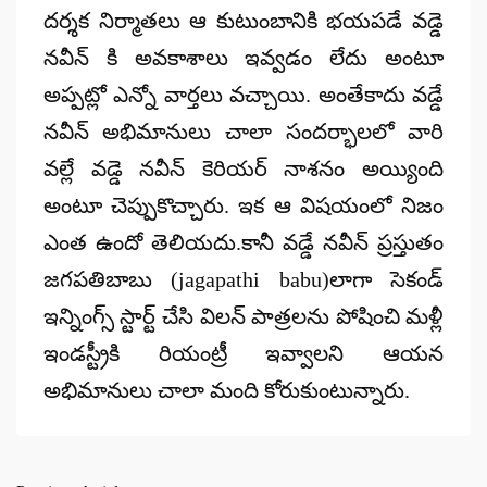
దర్శక నిర్మాతలు ఆ కుటుంబానికి భయపడే వడ్డె
నవీన్ కి అవకాశాలు ఇవ్వడం లేదు అంటూ
అప్పట్లో ఎన్నో వార్తలు వచ్చాయి. అంతేకాదు వడ్డే
నవీన్ అభిమానులు చాలా సందర్భాలలో వారి
వల్లే వడ్డె నవీన్ కెరియర్ నాశనం అయ్యింది
అంటూ చెప్పుకొచ్చారు. ఇక ఆ విషయంలో నిజం
ఎంత ఉందో తెలియదు.కానీ వడ్డే నవీన్ ప్రస్తుతం
జగపతిబాబు (jagapathi babu)లాగా సెకండ్
ఇన్నింగ్స్ స్టార్ట్ చేసి విలన్ పాత్రలను పోషించి మళ్లీ
ఇండస్ట్రీకి రియంట్రీ ఇవ్వాలని ఆయన
అభిమానులు చాలా మంది కోరుకుంటున్నారు.