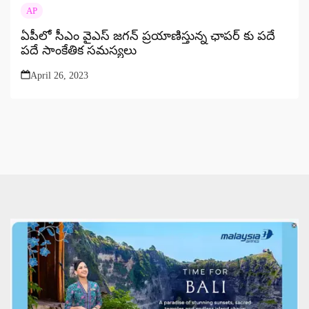
AP
ఏపీలో సీఎం వైఎస్ జగన్ ప్రయాణిస్తున్న ఛాపర్ కు పదే
పదే సాంకేతిక సమస్యలు
April 26, 2023