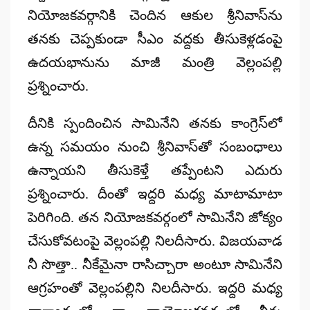
నియోజకవర్గానికి చెందిన ఆకుల శ్రీనివాస్‌ను
తనకు చెప్పకుండా సీఎం వద్దకు తీసుకెళ్లడంపై
ఉదయభానును మాజీ మంత్రి వెల్లంపల్లి
ప్రశ్నించారు.
దీనికి స్పందించిన సామినేని తనకు కాంగ్రెస్‌లో
ఉన్న సమయం నుంచి శ్రీనివాస్‌తో సంబంధాలు
ఉన్నాయని తీసుకెళ్తే తప్పేంటని ఎదురు
ప్రశ్నించారు. దీంతో ఇద్దరి మధ్య మాటామాటా
పెరిగింది. తన నియోజకవర్గంలో సామినేని జోక్యం
చేసుకోవటంపై వెల్లంపల్లి నిలదీసారు. విజయవాడ
నీ సొత్తా.. నీకేమైనా రాసిచ్చారా అంటూ సామినేని
ఆగ్రహంతో వెల్లంపల్లిని నిలదీసారు. ఇద్దరి మధ్య