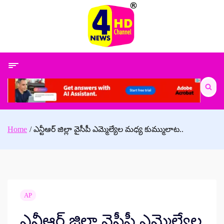
Skip
to
content
Search
for:
Home
ఎన్టీఆర్ జిల్లా వైసీపీ ఎమ్మెల్యేల మధ్య కుమ్ములాట..
AP
ఎన్టీఆర్ జిల్లా వైసీపీ ఎమ్మెల్యేల