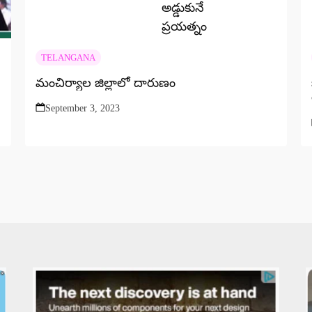
TELANGANA
మంచిర్యాల జిల్లాలో దారుణం
September 3, 2023