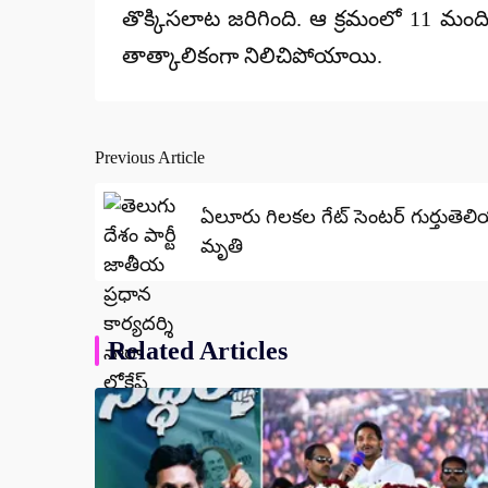
తొక్కిసలాట జరిగింది. ఆ క్రమంలో 11 మం
తాత్కాలికంగా నిలిచిపోయాయి.
Previous Article
Post
navigation
ఏలూరు గిలకల గేట్ సెంటర్ గుర్తుతెల
మృతి
Related Articles