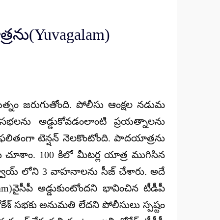
ాత్రను(Yuvagalam)
్రయత్నం జరుగుతోంది. పోలీసు ఆంక్షల నడుమ
గ సభలను అడ్డుకోవడంలాంటి ప్రయత్నాలను
. ఫలితంగా టెన్షన్ నెలకొంటోంది. పాదయాత్రను
తతను చూశాం. 100 కిలో మీటర్ల యాత్ర ముగిసిన
్వాయ్ లోని 3 వాహనాలను సీజ్ చేశారు. అదే
వైసీపీ అడ్డుకుంటోందని భావించిన టీడీపీ
కేశ్ సభకు అనుమతి లేదని పోలీసులు స్పష్టం