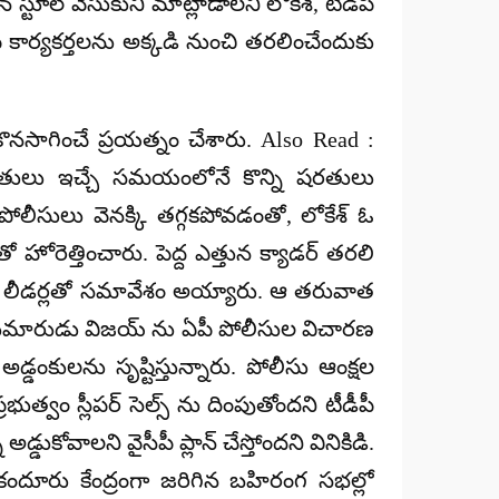
టూల్ వేసుకుని మాట్లాడాలని లోకేశ్, టీడీపీ
 కార్యకర్తలను అక్కడి నుంచి తరలించేందుకు
ొనసాగించే ప్రయత్నం చేశారు. Also Read :
ుమతులు ఇచ్చే సమయంలోనే కొన్ని షరతులు
ీసులు వెనక్కి తగ్గకపోవడంతో, లోకేశ్ ఓ
హోరెత్తించారు. పెద్ద ఎత్తున క్యాడర్ తరలి
బీసీ లీడర్లతో సమావేశం అయ్యారు. ఆ తరువాత
రుడు కుమారుడు విజయ్ ను ఏపీ పోలీసుల విచారణ
కులను సృష్టిస్తున్నారు. పోలీసు ఆంక్షల
ుత్వం స్లీపర్ సెల్స్ ను దింపుతోందని టీడీపీ
డుకోవాలని వైసీపీ ప్లాన్ చేస్తోందని వినికిడి.
, కందూరు కేంద్రంగా జరిగిన బహిరంగ సభల్లో