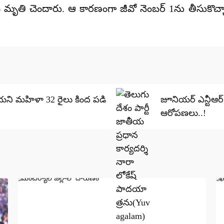
ది మృతి చెందారు. ఆ కారణంగా జీవో నెంబర్ 1ను తీసుకొ
ియని మహిళా 32 రైలు కింద పడి
జూనియర్‌ ఎన్టీఆర
ఆరోపణలు..!