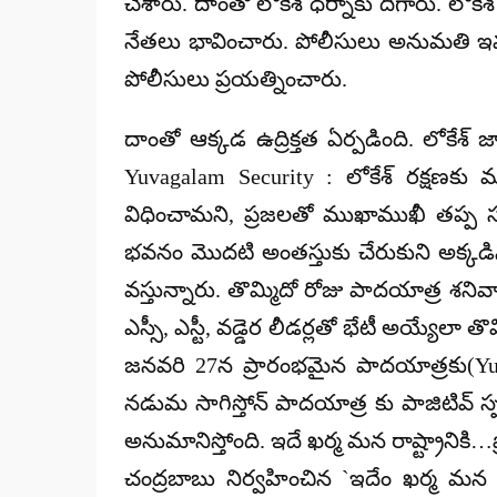
చేశారు. దాంతో లోకేశ్ ధర్నాకు దిగారు. లో
నేతలు భావించారు. పోలీసులు అనుమతి ఇవ్వక
పోలీసులు ప్రయత్నించారు.
దాంతో ఆక్కడ ఉద్రిక్తత ఏర్పడింది. లోకే
Yuvagalam Security : లోకేశ్ రక్షణక
విధించామని, ప్రజలతో ముఖాముఖీ తప్ప స
భవనం మొదటి అంతస్తుకు చేరుకుని అక్కడినుం
వస్తున్నారు. తొమ్మిదో రోజు పాదయాత్ర శన
ఎస్సీ, ఎస్టీ, వడ్డెర లీడర్లతో భేటీ అయ్యే
జనవరి 27న ప్రారంభమైన పాదయాత్రకు(Yuva
నడుమ సాగిస్తోన్ పాదయాత్ర కు పాజిటివ్ స్పం
అనుమానిస్తోంది. ఇదే ఖర్మ మన రాష్ట్రానికి…ప్
చంద్రబాబు నిర్వహించిన `ఇదేం ఖర్మ మన రా