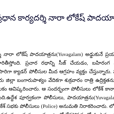
్రధాన కార్యదర్శి నారా లోకేష్ పాదయ
ర్శి నారా లోకేష్ పాదయాత్రను(Yuvagalam) అడ్డుకునే ప
రితీస్తోంది. ప్రచార రథాన్ని సీజ్ చేయడం, బహిరం
కసారిగా క్యాడర్ పోలీసుల మీద ఆగ్రహం వ్యక్తం చేస్తున్నారు
రు జిల్లా బంగారుపాళ్యం వేదికగా శుక్రవారం రాత్రి ఉద్రిక్
లకం ఆవిష్కరించారు. ఆ సందర్భంగా పోలీసులు లోకేశ్ కాన
ఉద్దేశ పూర్వకంగా పోలీసులు, పాదయాత్రను(Yuvagalam)
ోకేశ్ సభకు పోలీసులు (Police) అనుమతి నిరాకరించారు. లో