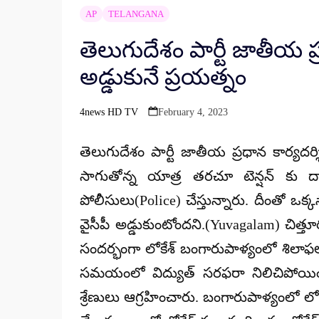
AP
TELANGANA
తెలుగుదేశం పార్టీ జాతీయ ప
అడ్డుకునే ప్రయత్నం
4news HD TV
February 4, 2023
Posted
by
తెలుగుదేశం పార్టీ జాతీయ ప్రధాన కార్యద
సాగుతోన్న యాత్ర తరచూ టెన్షన్ కు దా
పోలీసులు(Police) చేస్తున్నారు. దీంతో ఒక్
వైసీపీ అడ్డుకుంటోందని.(Yuvagalam) చిత్తూ
సందర్భంగా లోకేశ్ బంగారుపాళ్యంలో శిలాఫ
సమయంలో విద్యుత్ సరఫరా నిలిచిపోయింది.
శ్రేణులు ఆగ్రహించారు. బంగారుపాళ్యంలో ల