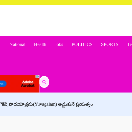
A
National
Health
Jobs
POLITICS
SPORTS
Te
Search
for:
 లోకేష్ పాదయాత్రను(Yuvagalam) అడ్డుకునే ప్రయత్నం