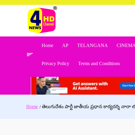
Skip
to
content
Home
AP
TELANGANA
CINEM
Privacy Policy
Terms and Conditions
Home
తెలుగుదేశం పార్టీ జాతీయ ప్రధాన కార్యదర్శి నారా