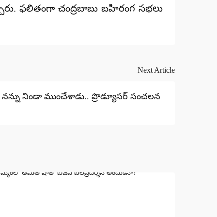
చ్చారు. ఫలితంగా చంద్రబాబు బహిరంగ సభలు
Next Article
్‌ నన్ను నిండా ముంచేశాడు.. ప్రొడ్యూసర్‌ సంచలన