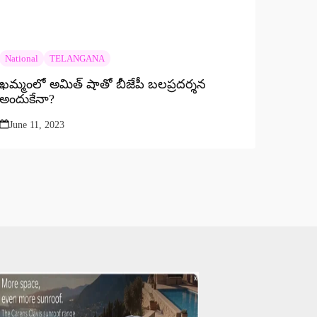
National
TELANGANA
ఖమ్మంలో అమిత్ షాతో బీజేపీ బలప్రదర్శన
అందుకేనా?
June 11, 2023