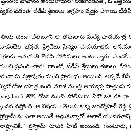
కేశ్ ప్రసంగం వాహనం అందుబాటులో లేకపోవడంతో, ఓ ఎత్తయిన స్
పోవడంతో టీడీపీ శ్రేణులు ఆగ్రహం వ్యక్తం చేశాయి.టీడీపీ
శ్ జాతీయ జెండా చేతబూని ఆ తోపులాట మధ్యే పాదయాత్ర క
ు మూడంచెల భద్రత, ప్రైవేటు సైన్యం పాదయాత్రకు అన
భలకు అనుమతి లేదని పోలీసులు అంటున్నారు. ఎంతకీ పోల
చి ప్రసంగించారు. దాంతో, టీడీపీ శ్రేణులు ఈలలు, కేకలతో 
ివారంనాడు వజ్రాపురం నుంచి ప్రారంభం అయింది. అక్కడే 
లా తొమ్మిదో రోజు యాత్ర ఉంది. మాజీ మంత్రి అయ్యన్న పాత్
galam) తొలి రోజు నుంచి పోలీసులు ఏదో ఒక రకంగా అడ్డం
దన వస్తోంది. ఆ విషయం తెలుసుకున్న జగన్మోహన్ రెడ్డి ప్రభ
రోగ్రామ్ ను ఎలా అయితే అడ్డుకున్నారో, అలాగే యువగళాన్ని అడ్
ష్ట్రానికి..` ప్రోగ్రామ్ సూపర్ హిట్ అయింది. గుంటూరు