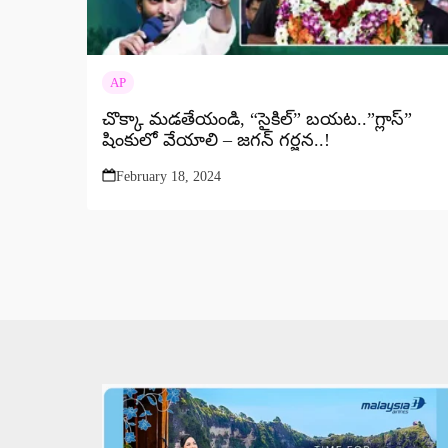
AP
చొక్కా మడతేయండి, “సైకిల్” బయట..”గ్లాస్”
షింకులో వేయాలి – జగన్ గర్జన..!
February 18, 2024