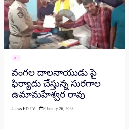
AP
వంగల దాలనాయుడు పై
ఫిర్యాదు చేస్తున్న సురగాల
ఉమామహేశ్వర రావు
4news HD TV
February 26, 2023
Posted
by