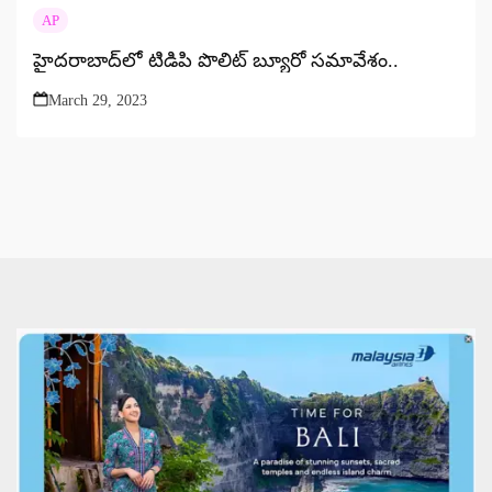
AP
హైదరాబాద్‌లో టిడిపి పొలిట్‌ బ్యూరో సమావేశం..
March 29, 2023