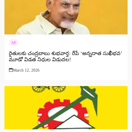
AP
రైతులకు చంద్రబాబు శుభవార్త: రేపే ‘అన్నదాత సుఖీభవ’
మూడో విడత నిధుల విడుదల!
March 12, 2026