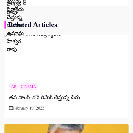
మహిళలంతా కలిసి దేహ శుద్ధి
Related Articles
AP
CINEMA
తన సాంగ్ తనే రీమేక్ చేస్తున్న చిరు
February 19, 2023