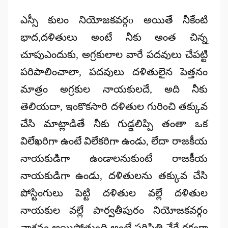
ఎస్సీ కులం నియోజకవర్గo అయితే నీకేంటి
భాద,దళితులు అంటే నీకు అంత చిన్న
చూపుఎందుకు, అగ్రకులాల వారే పదవులు చేపట్టి
పరిపాలించాలా, పదవులు దళితులైన పెత్తనం
మాత్రం అగ్రకుల నాయకులదే, అది నీకు
తెలియదా, ఇంకొకసారి దళితుల గురించి తక్కువ
చేసి మాట్లాడితే నీకు గుడ్డలిప్పి తంతా ఒక
విలేఖరిగా ఉంటే విలేకరిగా ఉండు, లేదా రాజకీయ
నాయకుడిగా ఉండాలనుకుంటే రాజకీయ
నాయకుడిగా ఉండు, దళితులను తక్కువ చేసి
పోస్టింగులు పెట్టి దళితుల వల్లే దళితుల
నాయకుల వల్లే పార్వతీపురం నియోజకవర్గం
నాశనం అయిపోతుంది అంటే పరిస్థితి వేరే రకంగా