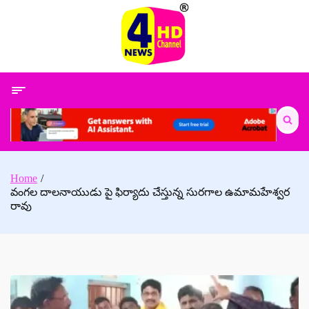
Skip
to
content
Search
for:
Home
వంగల దాలనాయుడు పై ఫిర్యాదు చేస్తున్న సురగాల ఉమామహేశ్వర
రావు