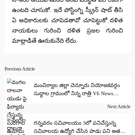
ఉంటది చూసుకో. ఇదే పోస్టింగ్ని స్క్రీన్ షాట్ తీసి
ఏ అధికారులకు చూపెడతావో చూపెట్టుకో దళిత
నాయకులు గురించి దళిత ప్రజల గురించి
మాట్లాడితే ఊరుకునేది లేదు.
Previous Article
Post
navigation
మంచిర్యాల జిల్లా చెన్నూరు నియోజకవర్గం
సుద్దాల గ్రామంలో నిన్న రాత్రి V6 News
రిపోర్టర్, కెమెరామన్ లపై దాడి
Next Article
గన్నవరం సచివాలయం 3లో పనిచేస్తున్న
సచివాలయ ఉద్యోగి చేసిన పాడు పని అతనికి