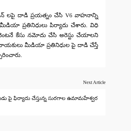
ామన్ లపై దాడి ప్రయత్నం చేసి V6 వాహనాన్ని
ీడియా ప్రతినిధులు పిర్యాదు చేశారు. విధి
వెంటనే కేసు నమోదు చేసి అరెస్టు చేయాలని
ీ నాయకులు మీడియా ప్రతినిధుల పై దాడి చేస్తే
చరించారు.
Next Article
 పై ఫిర్యాదు చేస్తున్న సురగాల ఉమామహేశ్వర