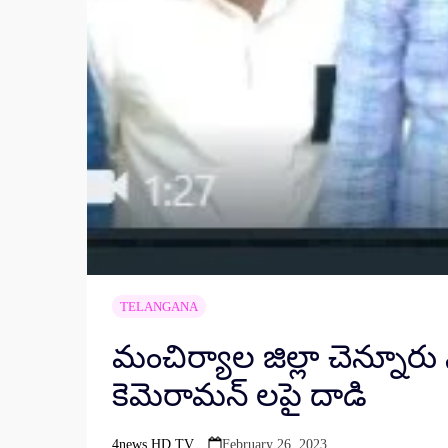
TELANGANA
మంచిర్యాల జిల్లా చెన్నూరు 
కెమెరామన్ లపై దాడి
4news HD TV
February 26, 2023