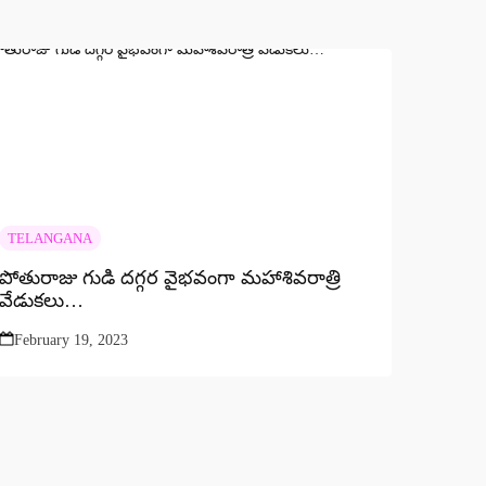
TELANGANA
పోతురాజు గుడి దగ్గర వైభవంగా మహాశివరాత్రి
వేడుకలు…
February 19, 2023