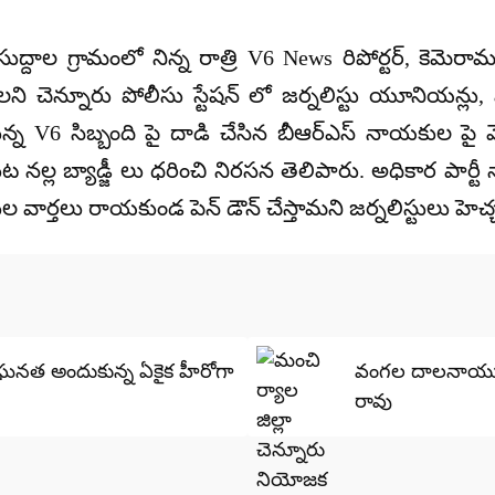
ుద్దాల గ్రామంలో నిన్న రాత్రి V6 News రిపోర్టర్, కెమెర
 చెన్నూరు పోలీసు స్టేషన్ లో జర్నలిస్టు యూనియన్లు, మ
న్న V6 సిబ్బంది పై దాడి చేసిన బీఆర్ఎస్ నాయకుల పై 
ట నల్ల బ్యాడ్జీ లు ధరించి నిరసన తెలిపారు. అధికార పార్ట
 వార్తలు రాయకుండ పెన్ డౌన్ చేస్తామని జర్నలిస్టులు హెచ్
 ఘనత అందుకున్న ఏకైక హీరోగా
వంగల దాలనాయుడు
రావు