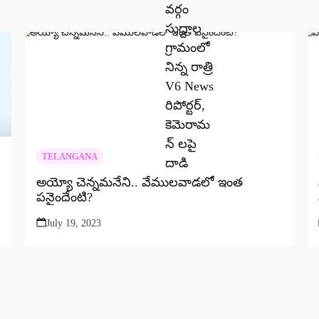
TELANGANA
అయ్యో చెన్నమనేని.. వేములవాడలో ఇంత
పనైందేంటి?
July 19, 2023