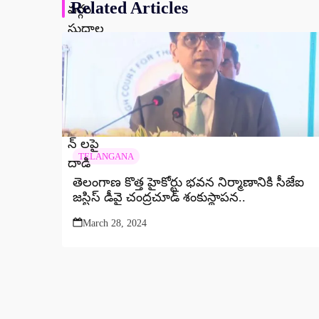
Related Articles
TELANGANA
తెలంగాణ కొత్త హైకోర్టు భవన నిర్మాణానికి సీజేఐ
జస్టిస్ డీవై చంద్రచూడ్ శంకుస్థాపన..
March 28, 2024