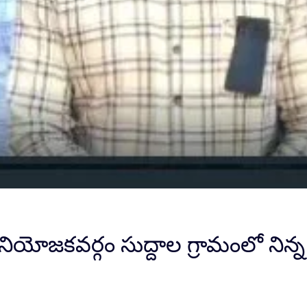
నియోజకవర్గం సుద్దాల గ్రామంలో నిన్న ర