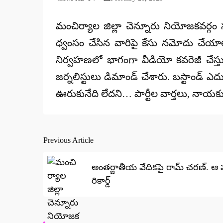
Posted
by
మంచిర్యాల జిల్లా చెన్నూరు నియోజకవర్గం స
ధ్వంసం చేసిన వారిపై కేసు నమోదు చేయాలని
నిర్వహణలో భాగంగా వీడియో కవరెజీ చేస్తు
జర్నలిస్టులు డిమాండ్ చేశారు. బస్టాండ్ ఎదు
ఊరుకునేది లేదని… పార్టీల వార్తలు, నాయకుల
Previous Article
Post
navigation
అంతర్జాతీయ వేదికపై రామ్ చరణ్. ఆ
రికార్డ్