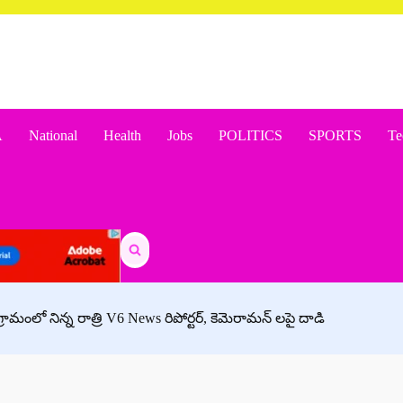
A
National
Health
Jobs
POLITICS
SPORTS
Te
Search
for:
రామంలో నిన్న రాత్రి V6 News రిపోర్టర్, కెమెరామన్ లపై దాడి