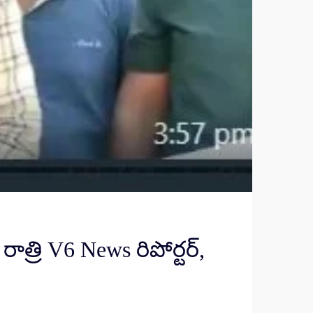
ాత్రి V6 News రిపోర్టర్,