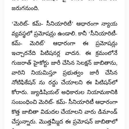
జరుగనుంది.
‘మెరిట్- కమ్- సీనియారిటీ’ ఆధారంగా న్యాయ
వ్యవస్థలో ప్రమోషన్లు ఉండాలి. కానీ ‘సీనియారిటీ-
కమ్- మెరిట్‌’ ఆధారంగా ఈ ప్రమోషన్లు
ఇచ్చారనేది పిటిషనర్ల వాదన. ఈ క్రమంలోనే
గుజరాత్ హైకోర్టు జారీ చేసిన సెలక్షన్‌ జాబితాను,
వారిని నియమిస్తూ ప్రభుత్వం జారీ చేసిన
నోటిఫికేషన్‌ ను రద్దు చేయాలని ఈ పిటిషన్‌లో
కోరారు. జ్యుడిషియల్ అధికారుల నియామకానికి
సంబంధించి మెరిట్- కమ్‌- సీనియారిటీ ఆధారంగా
కొత్త జాబితా విడుదల చేయాలని వారు డిమాండ్
చేస్తున్నారు. మొత్తమ్మీద ఈ ప్రమోషన్ జాబితాలో