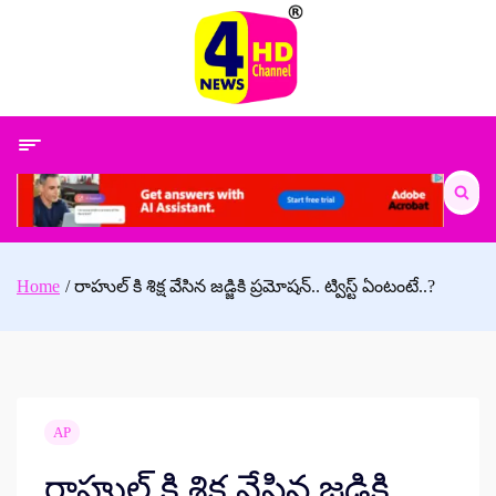
Skip
to
content
Search
for:
Home
రాహుల్ కి శిక్ష వేసిన జడ్జికి ప్రమోషన్.. ట్విస్ట్ ఏంటంటే..?
AP
రాహుల్ కి శిక్ష వేసిన జడ్జికి