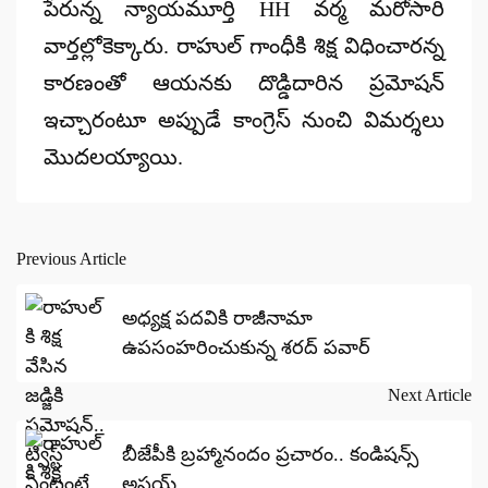
పేరున్న న్యాయమూర్తి HH వర్మ మరోసారి
వార్తల్లోకెక్కారు. రాహుల్ గాంధీకి శిక్ష విధించారన్న
కారణంతో ఆయనకు దొడ్డిదారిన ప్రమోషన్
ఇచ్చారంటూ అప్పుడే కాంగ్రెస్ నుంచి విమర్శలు
మొదలయ్యాయి.
Previous Article
Post
navigation
అధ్యక్ష పదవికి రాజీనామా
ఉపసంహరించుకున్న శరద్ పవార్
Next Article
బీజేపీకి బ్రహ్మానందం ప్రచారం.. కండిషన్స్
అప్లయ్‌