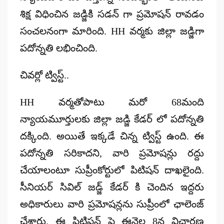
శిక్ష విధించిన జడ్జికి సడన్ గా ప్రమోషన్ రావడం
సంచలనంగా మారింది. HH వర్మకు జిల్లా జడ్జిగా
పదోన్నతి లభించింది.
చివర్లో ట్విస్ట్..
HH వర్మతోపాటు మరో 68మంది
న్యాయమూర్తులకు జిల్లా జడ్జి కేడర్ లో పదోన్నతి
దక్కింది. అయితే ఇక్కడే చిన్న ట్విస్ట్ ఉంది. ఈ
పదోన్నతి సరికాదని, వారి ప్రమోషన్లు రద్దు
చేయాలంటూ సుప్రీంకోర్టులో పిటిషన్ దాఖలైంది.
సీనియర్ సివిల్ జడ్జ్ కేడర్ కి చెందిన ఇద్దరు
అధికారులు వారి ప్రమోషన్లను సుప్రీంలో ఛాలెంజ్
చేశారు. ఈ పిటిషన్ పై ఈనెల 8న విచారణ