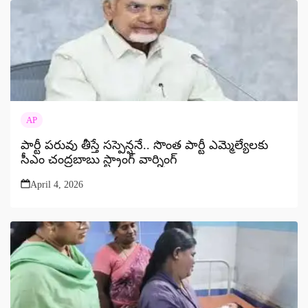
AP
పార్టీ పరువు తీస్తే సస్పెన్షనే.. సొంత పార్టీ ఎమ్మెల్యేలకు
సీఎం చంద్రబాబు స్ట్రాంగ్ వార్నింగ్
April 4, 2026