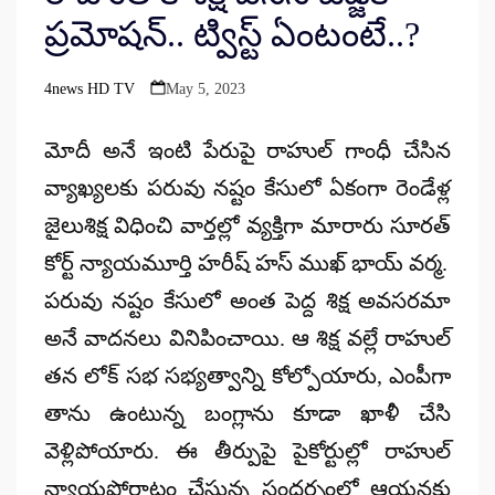
ప్రమోషన్.. ట్విస్ట్ ఏంటంటే..?
4news HD TV
May 5, 2023
Posted
by
మో
దీ అనే ఇంటి పేరుపై రాహుల్ గాంధీ చేసిన
వ్యాఖ్యలకు పరువు నష్టం కేసులో ఏకంగా రెండేళ్ల
జైలుశిక్ష విధించి వార్తల్లో వ్యక్తిగా మారారు సూరత్
కోర్ట్ న్యాయమూర్తి హరీష్ హస్ ముఖ్ భాయ్ వర్మ.
పరువు నష్టం కేసులో అంత పెద్ద శిక్ష అవసరమా
అనే వాదనలు వినిపించాయి. ఆ శిక్ష వల్లే రాహుల్
తన లోక్ సభ సభ్యత్వాన్ని కోల్పోయారు, ఎంపీగా
తాను ఉంటున్న బంగ్లాను కూడా ఖాళీ చేసి
వెళ్లిపోయారు. ఈ తీర్పుపై పైకోర్టుల్లో రాహుల్
న్యాయపోరాటం చేస్తున్న సందర్భంలో ఆయనకు