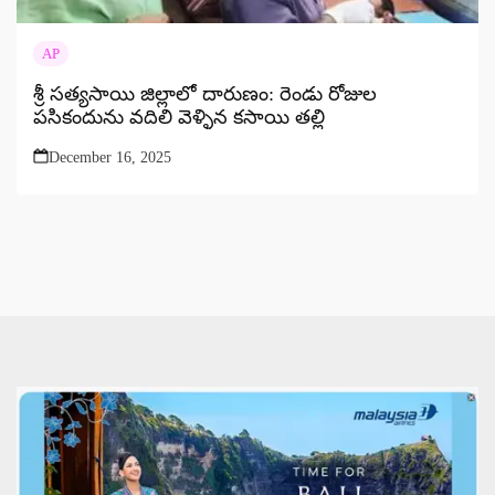
AP
శ్రీ సత్యసాయి జిల్లాలో దారుణం: రెండు రోజుల
పసికందును వదిలి వెళ్ళిన కసాయి తల్లి
December 16, 2025