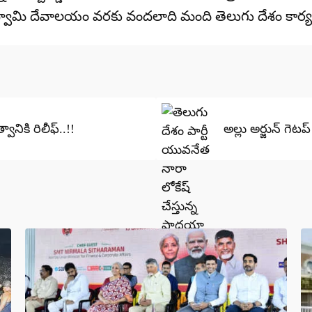
ింహస్వామి దేవాలయం వరకు వందలాది మంది తెలుగు దేశం కార్
ానికి రిలీఫ్..!!
అల్లు అర్జున్ గెటప