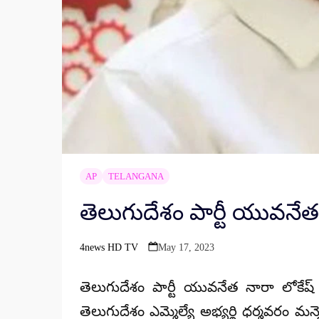
AP
TELANGANA
తెలుగుదేశం పార్టీ యువనేత 
4news HD TV
May 17, 2023
Posted
by
తెలుగుదేశం పార్టీ యువనేత నారా లోకేష్ 
తెలుగుదేశం ఎమ్మెల్యే అభ్యర్థి ధర్మవరం 