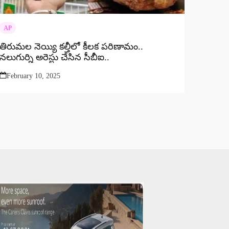
AP
తిరుమల నెయ్యి కల్తీలో కీలక పరిణామం..
నలుగుర్ని అరెస్టు చేసిన సీబీఐ..
February 10, 2025