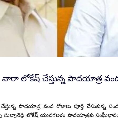
నారా లోకేష్ చేస్తున్న పాదయాత్ర వంద
చేస్తున్న పాదయాత్ర వంద రోజులు పూర్తి చేసుకున్న సంద
మన్నె సుబ్బారెడ్డి లోకేష్ యువగలళం పాదయాత్రకు సంఘీభా