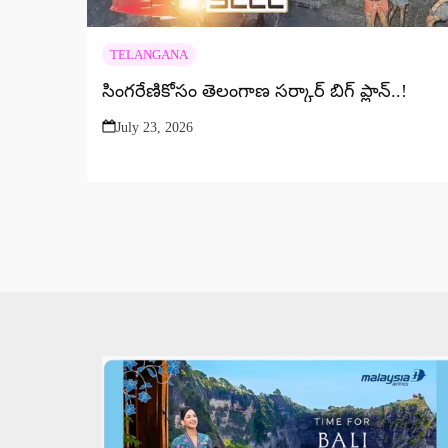
TELANGANA
సింగరేణికోసం తెలంగాణ సర్కార్ బిగ్ ప్లాన్..!
July 23, 2026