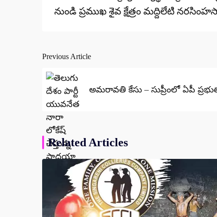
నుండి ప్రముఖ శైవ క్షేత్రం మద్దిలేటి నరస
Previous Article
Post
navigation
అమరావతి కేసు – సుప్రీంలో ఏపీ ప్రభుత్వ
Related Articles