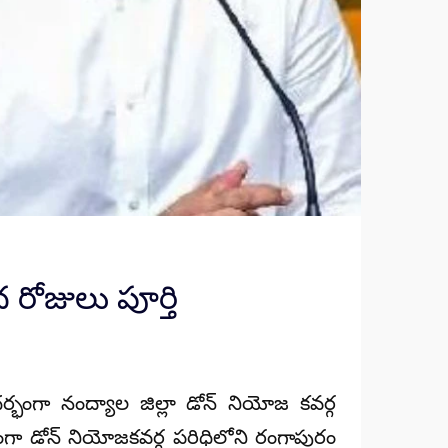
 రోజులు పూర్తి
ర్భంగా నంద్యాల జిల్లా డోన్ నియోజ కవర్గ
వంగా డోన్ నియోజకవర్గ పరిధిలోని రంగాపురం