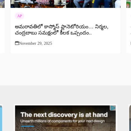
AP
అమరావతిలో కాస్మోస్ ప్లానెటోరియం… నిర్మల,
చంద్రబాబు సమక్షంలో కీలక ఒప్పందం..
November 29, 2025