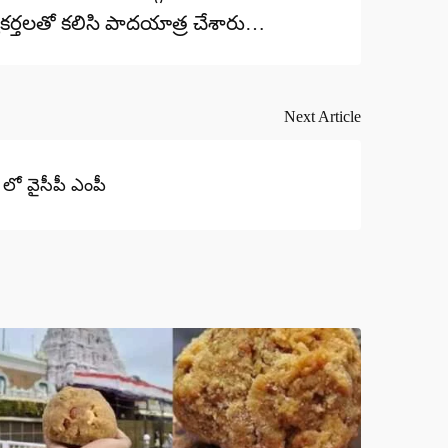
యకర్తలతో కలిసి పాదయాత్ర చేశారు…
Next Article
్ లో వైసీపీ ఎంపీ