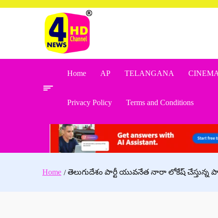
Skip
to
content
Home
AP
TELANGANA
CINEM
Privacy Policy
Terms and Conditions
Home
తెలుగుదేశం పార్టీ యువనేత నారా లోకేష్ చేస్తున్న 