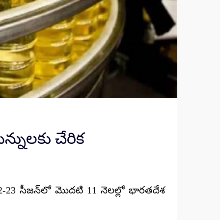
న్నులకు చేరిక
23 సీజన్‌లో మొదటి 11 నెలల్లో భారతదేశ