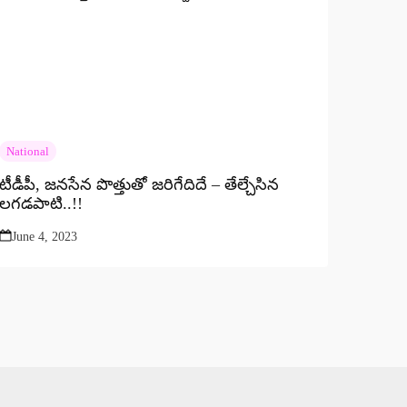
National
టీడీపీ, జనసేన పొత్తుతో జరిగేదిదే – తేల్చేసిన
లగడపాటి..!!
June 4, 2023