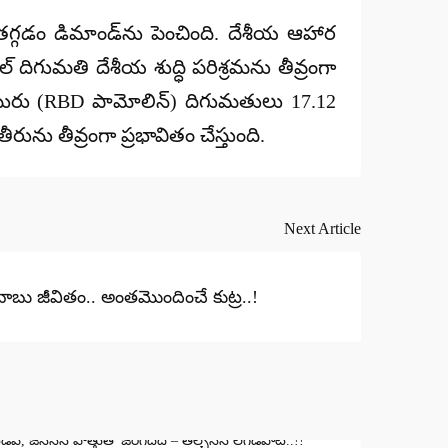
గడం డిమాండ్‌ను పెంచింది. దేశీయ ఆహార
ిగుమతి దేశీయ శుద్ధి పరిశ్రమను తీవ్రంగా
 చమురు (RBD పామోలిన్) దిగుమతులు 17.12
ును తీవ్రంగా ప్రభావితం చేస్తుంది.
Next Article
ాబు జీవితం.. అంతమొందించే కుట్ర..!