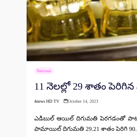
National
11 నెలల్లో 29 శాతం పెరిగి
4news HD TV
October 14, 2023
Posted
by
ఎడిబుల్ ఆయిల్ దిగుమతి పెరగడంతో పాటు
పామాయిల్ దిగుమతి 29.21 శాతం పెరిగి 90.8