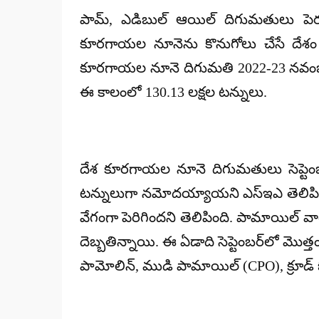
పామ్, ఎడిబుల్ ఆయిల్ దిగుమతులు పెరగ
కూరగాయల నూనెను కొనుగోలు చేసే దేశం భ
కూరగాయల నూనె దిగుమతి 2022-23 నవంబర్-స
ఈ కాలంలో 130.13 లక్షల టన్నులు.
దేశ కూరగాయల నూనె దిగుమతులు సెప్టెంబర
టన్నులుగా నమోదయ్యాయని ఎస్‌ఇఎ తెలిపింది
వేగంగా పెరిగిందని తెలిపింది. పామాయిల్ వ
దెబ్బతిన్నాయి. ఈ ఏడాది సెప్టెంబర్‌లో మొ
పామోలిన్, ముడి పామాయిల్ (CPO), క్రూడ్ 