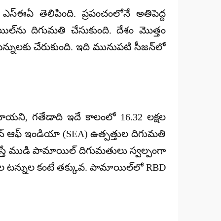
్ఈఏ తెలిపింది. ప్రపంచంలోనే అతిపెద్ద
ల్‌ను దిగుమతి చేసుకుంది. దేశం మొత్తం
్నులకు చేరుకుంది. ఇది మునుపటి సీజన్‌లో
యాయని, గతేడాది ఇదే కాలంలో 16.32 లక్షల
ేషన్ ఆఫ్ ఇండియా (SEA) ఉత్పత్తుల దిగుమతి
లిస్తే ముడి పామాయిల్ దిగుమతులు స్వల్పంగా
క్షల టన్నుల కంటే తక్కువ. పామాయిల్‌లో RBD
.