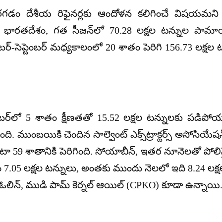
డం దేశీయ రిఫైనర్లకు ఆందోళన కలిగించే విషయమని ఎస
ారతదేశం, గత సీజన్‌లో 70.28 లక్షల టన్నుల పామాయి
ెప్టెంబర్ మధ్యకాలంలో 20 శాతం పెరిగి 156.73 లక్షల టన
్‌లో 5 శాతం క్షీణతతో 15.52 లక్షల టన్నులకు పడిపో
. ముంబయికి చెందిన సాల్వెంట్ ఎక్స్‌ట్రాక్టర్స్ అసోసియ
ాటా 59 శాతానికి పెరిగింది. సోయాబీన్, ఇతర నూనెలతో పో
త్తం 7.05 లక్షల టన్నులు, అంతకు ముందు నెలలో ఇది 8.24 ల
ఓలిన్, ముడి పామ్ కెర్నల్ ఆయిల్ (CPKO) కూడా ఉన్నాయి