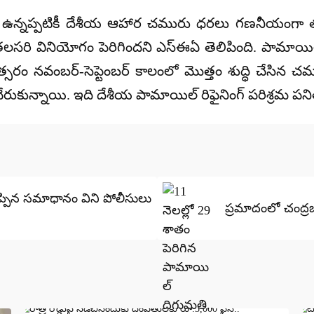
 ఉన్నప్పటికీ దేశీయ ఆహార చమురు ధరలు గణనీయంగా తగ్
సరి వినియోగం పెరిగిందని ఎస్ఈఏ తెలిపింది. పామాయిల్ ద
త్సరం నవంబర్-సెప్టెంబర్ కాలంలో మొత్తం శుద్ధి చేసిన
ేరుకున్నాయి. ఇది దేశీయ పామాయిల్ రిఫైనింగ్ పరిశ్రమ పనితీర
చెప్పిన సమాధానం విని పోలీసులు
ప్రమాదంలో చంద్రబ