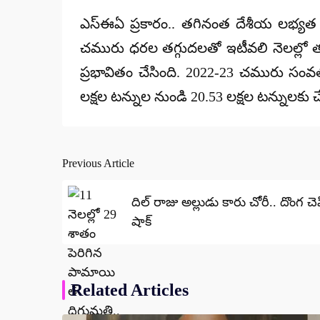
ఎస్ఈఏ ప్రకారం.. తగినంత దేశీయ లభ్యత
చమురు ధరల తగ్గుదలతో ఇటీవలి నెలల్లో తల
ప్రభావితం చేసింది. 2022-23 చమురు సంవ
లక్షల టన్నుల నుండి 20.53 లక్షల టన్నులకు చ
Previous Article
Post
navigation
దిల్ రాజు అల్లుడు కారు చోరీ.. దొంగ 
షాక్
Related Articles