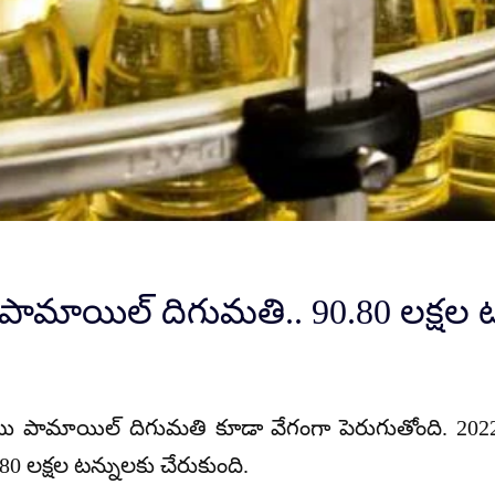
న పామాయిల్ దిగుమతి.. 90.80 లక్షల ట
 పామాయిల్ దిగుమతి కూడా వేగంగా పెరుగుతోంది. 2022-
0 లక్షల టన్నులకు చేరుకుంది.