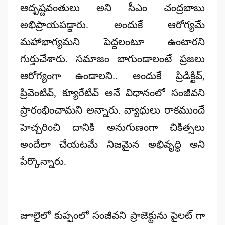
ఆదృష్టవంతులు అని సీఎం చంద్రబాబు
అభిప్రాయపడ్డారు. అందుకే ఆరోగ్యమే
మహాభాగ్యమని పెద్దలంటూ ఉంటారని
గుర్తుచేశారు. సమాజం బాగుండాలంటే ప్రజలు
ఆరోగ్యంగా ఉండాలని.. అందుకే ప్రిడిక్టివ్,
ప్రివెంటివ్, క్యూరేటివ్ అనే విధానంలో సంజీవని
ప్రారంభించామని అన్నారు. వ్యాధులు రాకముందే
హెచ్చరించి దానికి అనుగుణంగా చికిత్సలు
అందేలా చేయటమే నిజమైన అభివృద్ధి అని
పేర్కొన్నారు.
జూలైలో కుప్పంలో సంజీవని ప్రాజెక్టును పైలట్ గా