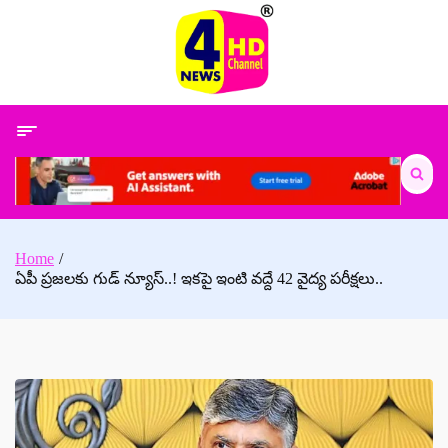
Skip
to
content
Search
for:
Home
ఏపీ ప్రజలకు గుడ్ న్యూస్..! ఇకపై ఇంటి వద్దే 42 వైద్య పరీక్షలు..