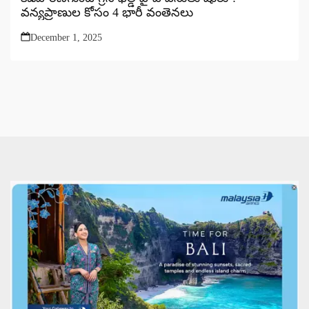
వన్యప్రాణుల కోసం 4 భారీ వంతెనలు
December 1, 2025