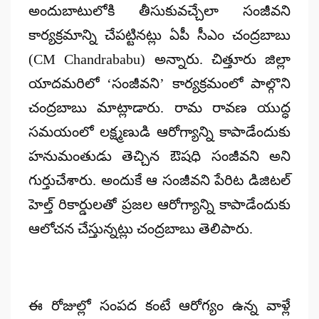
అందుబాటులోకి తీసుకువచ్చేలా సంజీవని
కార్యక్రమాన్ని చేపట్టినట్లు ఏపీ సీఎం చంద్రబాబు
(CM Chandrababu) అన్నారు. చిత్తూరు జిల్లా
యాదమరిలో ‘సంజీవని’ కార్యక్రమంలో పాల్గొని
చంద్రబాబు మాట్లాడారు. రామ రావణ యుద్ధ
సమయంలో లక్ష్మణుడి ఆరోగ్యాన్ని కాపాడేందుకు
హనుమంతుడు తెచ్చిన ఔషధి సంజీవని అని
గుర్తుచేశారు. అందుకే ఆ సంజీవని పేరిట డిజిటల్
హెల్త్ రికార్డులతో ప్రజల ఆరోగ్యాన్ని కాపాడేందుకు
ఆలోచన చేస్తున్నట్లు చంద్రబాబు తెలిపారు.
ఈ రోజుల్లో సంపద కంటే ఆరోగ్యం ఉన్న వాళ్లే