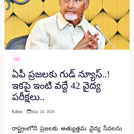
AP
ఏపీ ప్రజలకు గుడ్ న్యూస్..!
ఇకపై ఇంటి వద్దే 42 వైద్య
పరీక్షలు..
Editor
May 24, 2026
Posted
by
రాష్ట్రంలోని ప్రజలకు అత్యుత్తమ వైద్య సేవలను