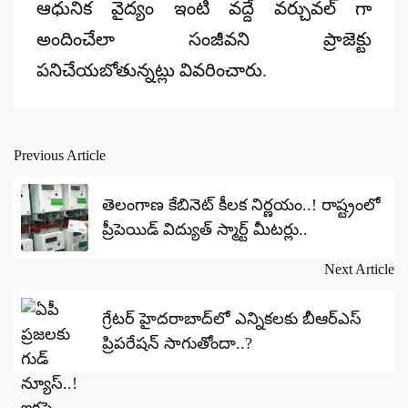
ఆధునిక వైద్యం ఇంటి వద్దే వర్చువల్ గా
అందించేలా సంజీవని ప్రాజెక్టు
పనిచేయబోతున్నట్లు వివరించారు.
Previous Article
Post
navigation
తెలంగాణ కేబినెట్ కీలక నిర్ణయం..! రాష్ట్రంలో
ప్రీపెయిడ్ విద్యుత్‌ స్మార్ట్ మీటర్లు..
Next Article
గ్రేటర్‌ హైదరాబాద్‌లో ఎన్నికలకు బీఆర్ఎస్
ప్రిపరేషన్ సాగుతోందా..?