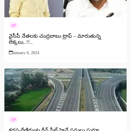
AP
వైసీపీ నేతలకు చంద్రబాబు ట్రాప్ – మారుతున్న
లెక్కలు..!!..
January 6, 2024
AP
కడప-రేణిగుంట గ్రీన్‌ ఫీల్డ్ హైవే పనులు షురూ: