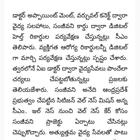
డాక్టర్ అప్పాయింట్ మెంట్, వర్చువల్ కనెక్ట్ ద్వారా
వైద్య సలహాలు, సంజీవని కార్డు ద్వారా డిజిటల్
హెల్త్ రికార్డుల పర్యవేక్షణ చేస్తున్నట్లు సీఎం
తెలిపారు. వ్యక్తిగత ఆరోగ్య రికార్డులన్నీ డిజిటల్
గా మార్చి పర్యవేక్షణ చేస్తున్నట్లు స్పష్టం చేశారు.
త్వరలోనే ఏఐ డాక్టర్ ద్వారా వైద్యసేవలు పొందేలా
చర్యలు చేపట్టబోతున్నట్లు ప్రజలకు
తెలియజేశారు. సంజీవని అనేది ఆంధ్రప్రదేశ్
ప్రభుత్వం చేపట్టిన సిటిజన్ వెల్ నెస్ మిషన్ అన్న
సీఎం.. ఇల్ నెస్ నుంచి వెల్ నెస్ కేర్ కోసం
సంజీవని ప్రాజెక్టు ఏర్పాటు చేసినట్లు
చెప్పుకొచ్చారు. అత్యుత్తమ వైద్య సేవలతో పాటు