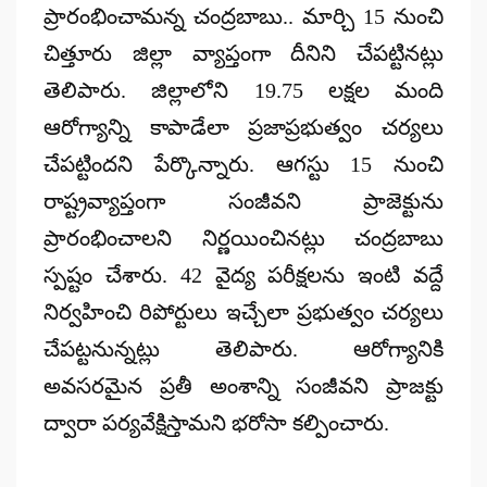
ప్రారంభించామన్న చంద్రబాబు.. మార్చి 15 నుంచి
చిత్తూరు జిల్లా వ్యాప్తంగా దీనిని చేపట్టినట్లు
తెలిపారు. జిల్లాలోని 19.75 లక్షల మంది
ఆరోగ్యాన్ని కాపాడేలా ప్రజాప్రభుత్వం చర్యలు
చేపట్టిందని పేర్కొన్నారు. ఆగస్టు 15 నుంచి
రాష్ట్రవ్యాప్తంగా సంజీవని ప్రాజెక్టును
ప్రారంభించాలని నిర్ణయించినట్లు చంద్రబాబు
స్పష్టం చేశారు. 42 వైద్య పరీక్షలను ఇంటి వద్దే
నిర్వహించి రిపోర్టులు ఇచ్చేలా ప్రభుత్వం చర్యలు
చేపట్టనున్నట్లు తెలిపారు. ఆరోగ్యానికి
అవసరమైన ప్రతీ అంశాన్ని సంజీవని ప్రాజక్టు
ద్వారా పర్యవేక్షిస్తామని భరోసా కల్పించారు.