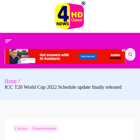
Skip
to
content
Search
for:
Home
ICC T20 World Cup 2022 Schedule update finally released
Cricket
Entertainment