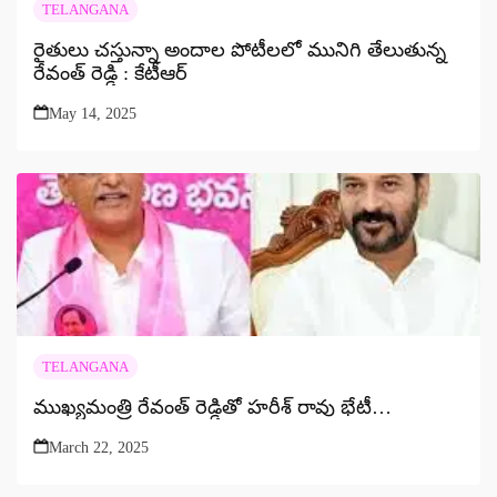
TELANGANA
రైతులు చస్తున్నా అందాల పోటీలలో మునిగి తేలుతున్న
రేవంత్ రెడ్డి : కేటీఆర్
May 14, 2025
TELANGANA
ముఖ్యమంత్రి రేవంత్ రెడ్డితో హరీశ్ రావు భేటీ…
March 22, 2025