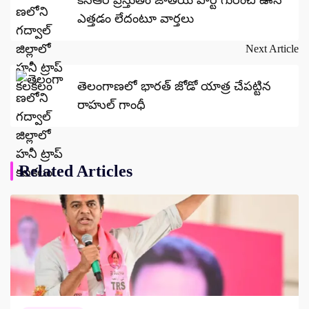
ఎత్తడం లేదంటూ వార్తలు
Next Article
తెలంగాణలో భారత్ జోడో యాత్ర చేపట్టిన
రాహుల్ గాంధీ
Related Articles