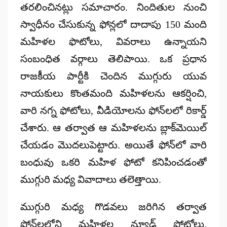
తరలించినట్లు సమాచారం. నిందితుల నుంచి
స్వాధీనం చేసుకున్న ఫోన్లలో దాదాపు 150 మంది
మహిళల ఫొటోలు, వివరాలు ఉన్నాయని
సంబంధిత వర్గాలు తెలిపాయి. ఒక ప్రధాన
రాజకీయ పార్టీకి చెందిన ముగ్గురు యువ
నాయకులు కొంతమంది మహిళలను ఆకర్షించి,
వారి నగ్న ఫోటోలు, వీడియోలను ఫోన్‌లలో రికార్డ్
చేశారు. ఆ తర్వాత ఆ మహిళలను బ్లాక్‌మెయిల్
చేయడం మొదలుపెట్టారు. అయితే ఫోన్‌లో వారి
బంధువు ఒకరి మహిళ ఫోటో కనిపించడంతో
ముగ్గురి మధ్య వివాదాలు తలెత్తాయి.
ముగ్గురి మధ్య గొడవలు జరిగిన తర్వాత
ఫోన్‌లలోని మహిళల న్యూడ్ ఫోటోలు,