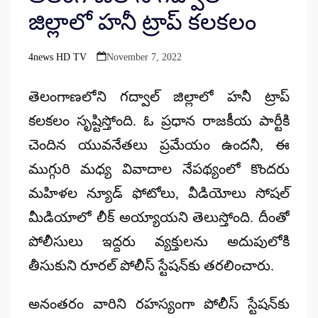
జిల్లాలో హనీ ట్రాప్ కలకలం
4news HD TV
November 7, 2022
Posted
by
తెలంగాణలోని గద్వాల్ జిల్లాలో హనీ ట్రాప్
కలకలం సృష్టిస్తోంది. ఓ ప్రధాన రాజకీయ పార్టీకి
చెందిన యువనేతలు ప్రమేయం ఉందనీ, ఈ
ముగ్గురి మధ్య వివాదాల నేపథ్యంలో కొందరు
మహిళల న్యూడ్ ఫోటోలు, వీడియోలు సోషల్
మీడియాలో లీక్ అయ్యాయని తెలుస్తోంది. దీంతో
పోలీసులు ఇద్దరు వ్యక్తులను అదుపులోకి
తీసుకుని రూరల్ పోలీస్ స్టేషన్‌కు తరలించారు.
అనంతరం వారిని రహస్యంగా పోలీస్ స్టేషన్‌కు