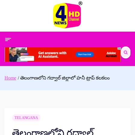
Skip
to
content
Search
for:
Home
తెలంగాణలోని గద్వాల్ జిల్లాలో హనీ ట్రాప్ కలకలం
TELANGANA
తెలంగాణలోని గద్వాల్