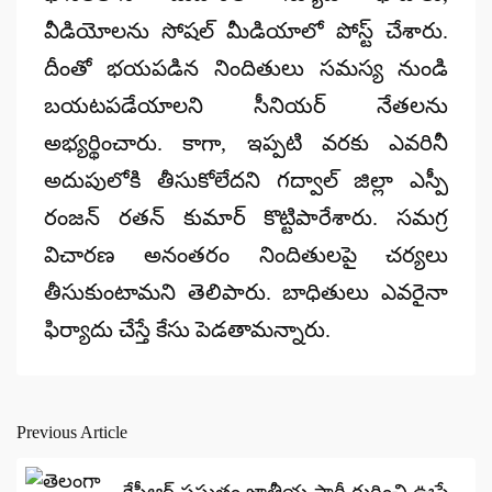
వీడియోలను సోషల్ మీడియాలో పోస్ట్ చేశారు.
దీంతో భయపడిన నిందితులు సమస్య నుండి
బయటపడేయాలని సీనియర్ నేతలను
అభ్యర్థించారు. కాగా, ఇప్పటి వరకు ఎవరినీ
అదుపులోకి తీసుకోలేదని గద్వాల్ జిల్లా ఎస్పీ
రంజన్ రతన్ కుమార్ కొట్టిపారేశారు. సమగ్ర
విచారణ అనంతరం నిందితులపై చర్యలు
తీసుకుంటామని తెలిపారు. బాధితులు ఎవరైనా
ఫిర్యాదు చేస్తే కేసు పెడతామన్నారు.
Previous Article
Post
navigation
కేసీఆర్ ప్రస్తుతం జాతీయ పార్టీ గురించి ఊసే