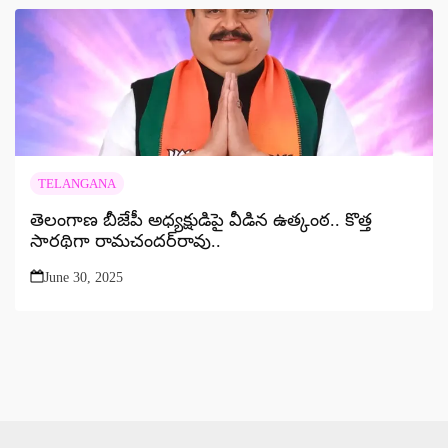
TELANGANA
తెలంగాణ బీజేపీ అధ్యక్షుడిపై వీడిన ఉత్కంఠ.. కొత్త
సారథిగా రామచందర్‌రావు..
June 30, 2025