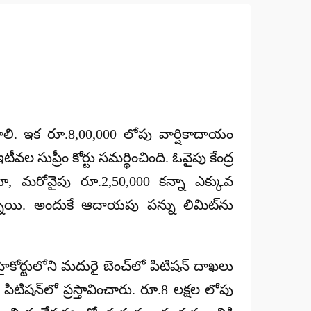
ాలి. ఇక రూ.8,00,000 లోపు వార్షికాదాయం
టీవల సుప్రీం కోర్టు సమర్థించింది. ఓవైపు కేంద్ర
స్తూ, మరోవైపు రూ.2,50,000 కన్నా ఎక్కువ
ాయి. అందుకే ఆదాయపు పన్ను లిమిట్‌ను
్ హైకోర్టులోని మదురై బెంచ్‌లో పిటిషన్ దాఖలు
పిటిషన్‌లో ప్రస్తావించారు. రూ.8 లక్షల లోపు