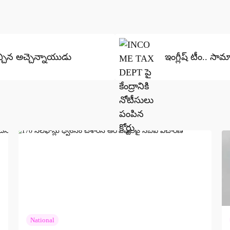
చ్చిన అచ్చెన్నాయుడు
ఇంగ్లీష్ టీం.. సా
National