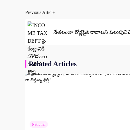
Previous Article
Post
navigation
నేతలంతా రోడ్లపైకి రావాలని పిలుపుని
Related Articles
National