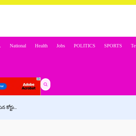
A
National
Health
Jobs
POLITICS
SPORTS
Te
Search
for:
 కోర్టు..