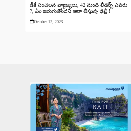
డీకే సంచలన వ్యాఖ్యలు, 42 మంది లీడర్స్ ఎవరు
?, ఏం జరుగుతోందని ఆరా తీస్తున్న ఢిల్లీ !
October 12, 2023