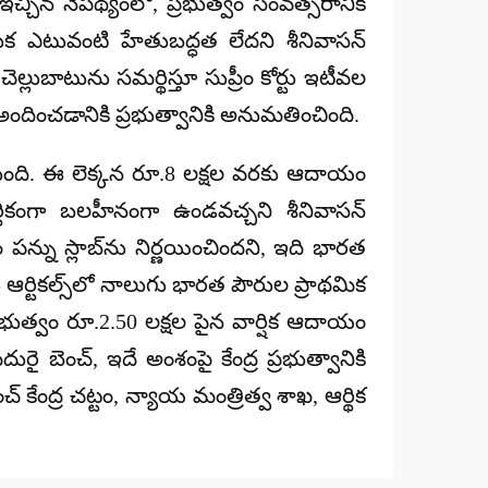
ఇచ్చిన నేపథ్యంలో, ప్రభుత్వం సంవత్సరానికి
ుక ఎటువంటి హేతుబద్ధత లేదని శీనివాసన్
ుబాటును సమర్థిస్తూ సుప్రీం కోర్టు ఇటీవల
అందించడానికి ప్రభుత్వానికి అనుమతించింది.
్తుంది. ఈ లెక్కన రూ.8 లక్షల వరకు ఆదాయం
ికంగా బలహీనంగా ఉండవచ్చని శీనివాసన్
వం పన్ను స్లాబ్‌ను నిర్ణయించిందని, ఇది భారత
 ఆర్టికల్స్‌లో నాలుగు భారత పౌరుల ప్రాథమిక
ప్రభుత్వం రూ.2.50 లక్షల పైన వార్షిక ఆదాయం
ై బెంచ్, ఇదే అంశంపై కేంద్ర ప్రభుత్వానికి
ేంద్ర చట్టం, న్యాయ మంత్రిత్వ శాఖ, ఆర్థిక