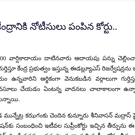
ానికి నోటీసులు పంపిన కోర్టు..
00 వార్షికాదాయం దాటినవారు ఆదాయపు పన్ను చెల్లించ
తిస్తూ కేంద్ర ప్రభుత్వం ఇస్తున్న ఈడబ్ల్యూఎస్ రిజర్వేషన్లను ఇ
యం ఉన్నవారిని ఆర్థికంగా వెనుకబడిన వర్గాలుగా గుర్తి
లు వసూలు చేయడం ఏంటన్న వాదనలు చాలాకాలంగా ఉన్న
తున్నాయి.
్రవిడ మున్నేట్ర కఝగంకు చెందిన కున్నూరు శీనివాసన్ మద్రాస
ేషన్‌కు సంబంధించి ఇటీవల సుప్రీంకోర్టు ఇచ్చిన తీర్పును ఈ 