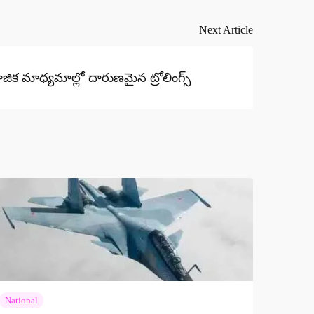
Next Article
మాజిక మాధ్యమాల్లో దారుణమైన ట్రోలింగ్స్
National