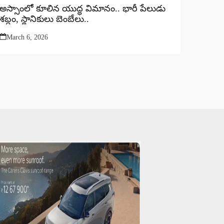
అస్సాంలో కూలిన యుద్ధ విమానం.. భారీ పేలుడు
శబ్దం, స్థానికులు బెంబేలు..
March 6, 2026