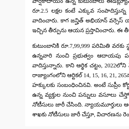
వార్షికాదాయం ఉన్న కుటుంబాలు ఈడబ్ల్యూఎస్
రూ.2.5 లక్షల కంటే ఎక్కువ సంపాదిస్తు
వాదించారు. కాగ జన్హిత్ అభియాన్ వర్సెస్
ఇచ్చిన తీర్పును ఆయన ప్రస్తావించారు. ఈ తీ
కుటుంబానికి రూ.7,99,999 పరిమితి వరకు 
ఉన్నవారి నుంచి ప్రభుత్వం ఆదాయపు ప
వాదిస్తున్నారు. కాని ఆర్థిక చట్టం, 2022లోన
రాజ్యాంగంలోని ఆర్టికల్ 14, 15, 16, 21, 2
హక్కులకు సంబంధించినవి. అంటే సుప్రీం కోర్
ఉన్న వ్యక్తుల నుంచి పన్నులు వసూలు చేస్త
నోటీసులు జారీ చేసింది. న్యాయమూర్తులు ఆర
శాఖకు నోటీసులు జారీ చేస్తూ, విచారణను ర