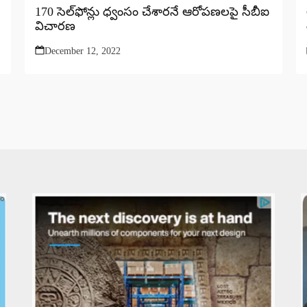
170 సెల్‌ఫోన్లు ధ్వంసం చేశారనే ఆరోపణలపై సీబీఐ
విచారణ
December 12, 2022