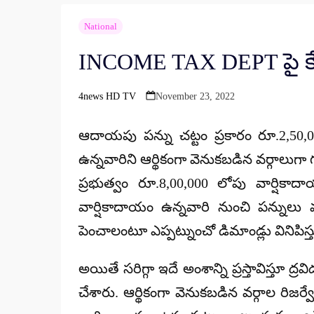
National
INCOME TAX DEPT పై కేంద్ర
4news HD TV
November 23, 2022
Posted
by
ఆదాయపు పన్ను చట్టం ప్రకారం రూ.2,50,0
ఉన్నవారిని ఆర్థికంగా వెనుకబడిన వర్గాలుగా గుర్
ప్రభుత్వం రూ.8,00,000 లోపు వార్షికాదా
వార్షికాదాయం ఉన్నవారి నుంచి పన్ను
పెంచాలంటూ ఎప్పట్నుంచో డిమాండ్లు వినిపిస్
అయితే సరిగ్గా ఇదే అంశాన్ని ప్రస్తావిస్తూ ద
చేశారు. ఆర్థికంగా వెనుకబడిన వర్గాల రిజర్వ