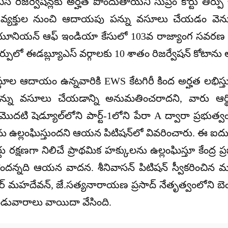
 రిజర్వేషన్లకు అర్హత పొందుతాయని సుప్రీం కోర్టు తీర్పు 
న్న వ్యక్తుల నుంచి ఆదాయపు పన్ను వసూలు చేయడం వెన
 యూనియన్ ఆఫ్ ఇండియా కేసులో 103వ రాజ్యాంగ సవరణ చెల్ల
ర్పులో ఈడబ్ల్యూఎస్ వర్గాలకు 10 శాతం రిజర్వేషన్ కోటాను 
స్థూల ఆదాయం ఉన్నవారికి EWS కేటగిరీ కింద అర్హత లభిస
న్ను వసూలు చేయడాన్ని అనుమతించరాదని, వారు ఆర్థ
ి మొదటి షెడ్యూల్‌లోని పార్ట్-1లోని పేరా A ద్వారా ప్రభుత్
65ను ఉల్లంఘిస్తుందని ఆయన పిటిషన్‌లో వివరించారు. ఈ ఐదు
టు రక్షణగా నిలిచే ప్రాథమిక హక్కులను ఉల్లంఘిస్తూ కేంద్ర 
ోందన్నది ఆయన వాదన. శీనివాసన్ పిటిషన్ స్వీకరించిన మదుర
్ మహదేవన్, జే.సత్యనారాయణ ప్రసాద్ నేతృత్వంలోని బెంచ్ క
ెండువారాలు వాయిదా వేసింది.