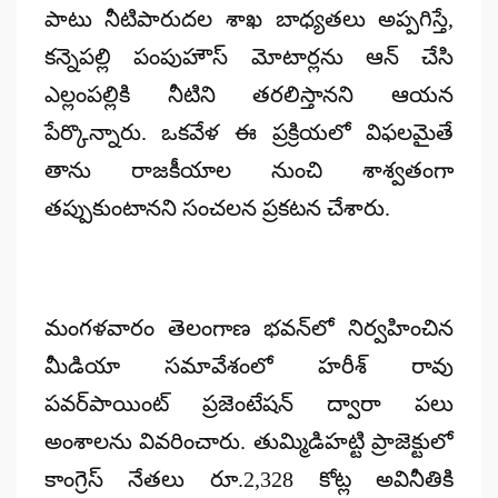
పాటు నీటిపారుదల శాఖ బాధ్యతలు అప్పగిస్తే,
కన్నెపల్లి పంపుహౌస్ మోటార్లను ఆన్ చేసి
ఎల్లంపల్లికి నీటిని తరలిస్తానని ఆయన
పేర్కొన్నారు. ఒకవేళ ఈ ప్రక్రియలో విఫలమైతే
తాను రాజకీయాల నుంచి శాశ్వతంగా
తప్పుకుంటానని సంచలన ప్రకటన చేశారు.
మంగళవారం తెలంగాణ భవన్‌లో నిర్వహించిన
మీడియా సమావేశంలో హరీశ్ రావు
పవర్‌పాయింట్ ప్రజెంటేషన్ ద్వారా పలు
అంశాలను వివరించారు. తుమ్మిడిహట్టి ప్రాజెక్టులో
కాంగ్రెస్ నేతలు రూ.2,328 కోట్ల అవినీతికి