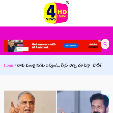
Skip
to
content
Search
for:
Home
నాకు మంత్రి పదవి ఇవ్వండి.. నీళ్లు తెచ్చి చూపిస్తా: హరీశ్..