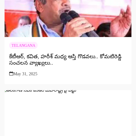
TELANGANA
కేటీఆర్, కవిత, హరీశ్ మధ్య ఆస్తి గొడవలు.. కోమటిరెడ్డి
సంచలన వ్యాఖ్యలు..
May 31, 2025