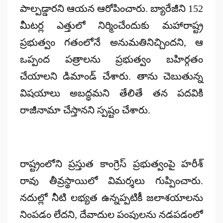
పాల్పడ్డారని ఆయన ఆరోపించారు. బ్యారేజీని 152
మీటర్ల ఎత్తులో నిర్మించేందుకు మహారాష్ట్ర
ప్రభుత్వం గతంలోనే అనుమతినిచ్చిందని, ఆ
ఒప్పంద పత్రాలను ప్రభుత్వం బహిర్గతం
చేయాలని డిమాండ్ చేశారు. తాను చెబుతున్న
విషయాలు అబద్ధమని తేలితే తన పదవికి
రాజీనామా చేస్తానని స్పష్టం చేశారు.
రాష్ట్రంలోని ప్రస్తుత కాంగ్రెస్ ప్రభుత్వంపై హరీశ్
రావు తీవ్రస్థాయిలో విమర్శలు గుప్పించారు.
నదుల్లో నీటి లభ్యత ఉన్నప్పటికీ జలాశయాలను
నింపడం లేదని, దేవాదుల పంపులను నడపడంలో