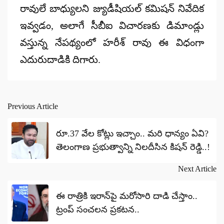
రావులే బాధ్యులని జ్యుడీషియల్ కమిషన్ నివేదిక
ఇవ్వడం, అలాగే సీబీఐ విచారణకు డిమాండ్లు
వస్తున్న నేపథ్యంలో హరీశ్ రావు ఈ విధంగా
ఎదురుదాడికి దిగారు.
Previous Article
Post
navigation
రూ.37 వేల కోట్లు ఇచ్చాం.. మరి ధాన్యం ఏవి?
తెలంగాణ ప్రభుత్వాన్ని నిలదీసిన కిషన్ రెడ్డి..!
Next Article
ఈ రాత్రికి ఇరాన్‌పై మరోసారి దాడి చేస్తాం..
ట్రంప్‌ సంచలన ప్రకటన..