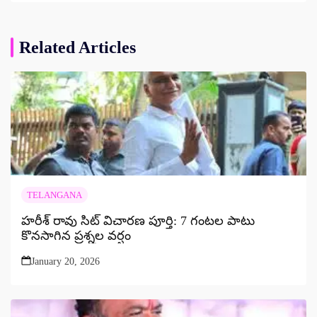
Related Articles
TELANGANA
హరీశ్ రావు సిట్ విచారణ పూర్తి: 7 గంటల పాటు
కొనసాగిన ప్రశ్నల వర్షం
January 20, 2026