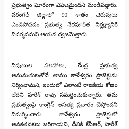
ప్రభుత్వం ఘోరంగా విఫలమైందని మండిపడ్డారు.
వరంగల్ జిల్లాలో 90 శాతం చెరువులు
ఎండిపోవడం ప్రభుత్వ నేరపూరిత నిర్లక్ష్యానికి
నిదర్శనమని ఆయన ధ్వజమెత్తారు.
నిపుణుల సలహాలు, కేంద్ర ప్రభుత్వ
అనుమతులతోనే తాము కాళేశ్వరం ప్రాజెక్టును
నిర్మించామని, ఇందులో ఎలాంటి రాజకీయ కోణం
లేదని హరీశ్ రావు సమర్థించుకున్నారు. తమ
ప్రభుత్వంపై కాంగ్రెస్ అసత్య ప్రచారం చేస్తోందని
విమర్శించారు. కాళేశ్వరం ప్రాజెక్టులో
అవకతవకలు జరిగాయని, దీనికి కేసీఆర్, హరీశ్