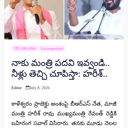
TELANGANA
Uncategorized
నాకు మంత్రి పదవి ఇవ్వండి..
నీళ్లు తెచ్చి చూపిస్తా: హరీశ్..
Editor
July 8, 2026
Posted
by
కాళేశ్వరం ప్రాజెక్టు అంశంపై బీఆర్ఎస్ నేత, మాజీ
మంత్రి హరీశ్ రావు ముఖ్యమంత్రి రేవంత్ రెడ్డికి
బహిరంగ సవాల్ విసిరారు. తనకు మూడు నెలల